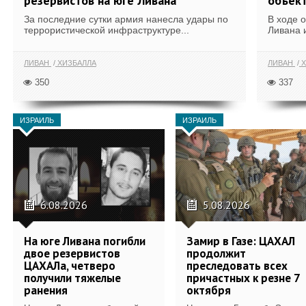
резервистов на юге Ливана
объек
За последние сутки армия нанесла удары по
В ходе 
террористической инфраструктуре...
Ливана 
ЛИВАН
ХИЗБАЛЛА
ЛИВАН
Х
350
337
ИЗРАИЛЬ
ИЗРАИЛЬ
6.08.2026
5.08.2026
На юге Ливана погибли
Замир в Газе: ЦАХАЛ
двое резервистов
продолжит
ЦАХАЛа, четверо
преследовать всех
получили тяжелые
причастных к резне 7
ранения
октября