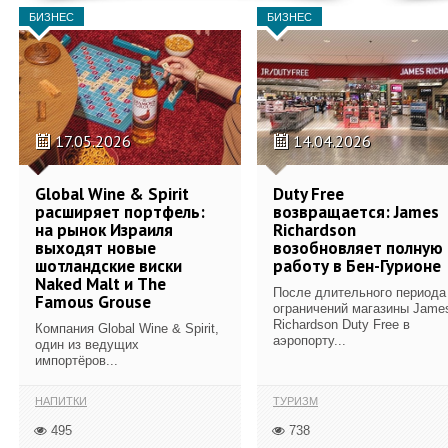
БИЗНЕС
БИЗНЕС
17.05.2026
14.04.2026
Global Wine & Spirit
Duty Free
расширяет портфель:
возвращается: James
на рынок Израиля
Richardson
выходят новые
возобновляет полную
шотландские виски
работу в Бен-Гурионе
Naked Malt и The
После длительного периода
Famous Grouse
ограничений магазины Jame
Richardson Duty Free в
Компания Global Wine & Spirit,
аэропорту...
один из ведущих
импортёров...
НАПИТКИ
ТУРИЗМ
495
738