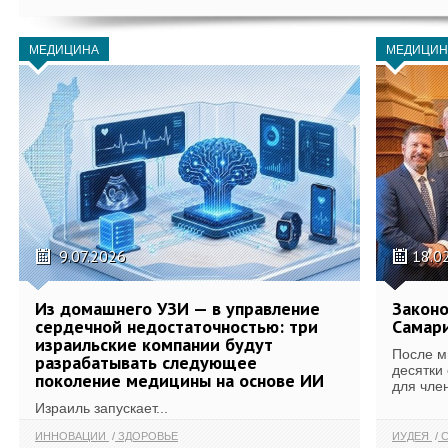
МЕДИЦИНА
МЕДИЦИН
9.07.2026
18.0
Из домашнего УЗИ — в управление
Законо
сердечной недостаточностью: три
Самари
израильские компании будут
После м
разрабатывать следующее
десятки
поколение медицины на основе ИИ
для член
Израиль запускает...
ИННОВАЦИИ
ЗДОРОВЬЕ
ИУДЕЯ
С