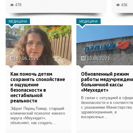
478
436
МЕДИЦИНА
МЕДИЦИНА
17.06.2025
15.06.2025
Как помочь детям
Обновленный режим
сохранять спокойствие
работы медучрежден
и ощущение
больничной кассы
безопасности в
«Меухедет»
нестабильной
В связи с ситуацией в сфер
реальности
безопасности и в соответст
с указаниями Министерства
Эфрат Перец-Томер, старший
здравоохранения, в
клинический психолог южного
воскресенье...
округа «Меухедет»,
объясняет, как создать...