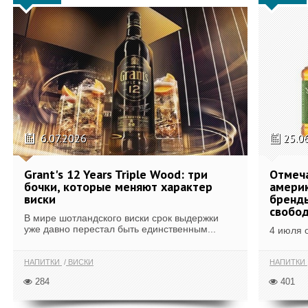
6.07.2026
25.0
Grant's 12 Years Triple Wood: три
Отмеч
бочки, которые меняют характер
америк
виски
бренды
свобо
В мире шотландского виски срок выдержки
уже давно перестал быть единственным...
4 июля 
НАПИТКИ
ВИСКИ
НАПИТКИ
284
401