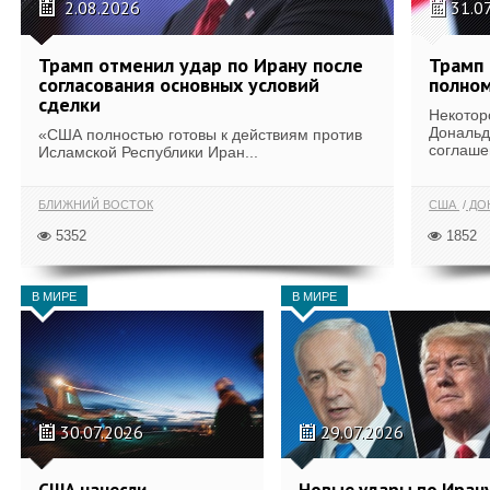
2.08.2026
31.0
Трамп отменил удар по Ирану после
Трамп 
согласования основных условий
полном
сделки
Некотор
Дональд
«США полностью готовы к действиям против
соглаше
Исламской Республики Иран...
БЛИЖНИЙ ВОСТОК
США
ДОН
5352
1852
В МИРЕ
В МИРЕ
30.07.2026
29.07.2026
США нанесли
Новые удары по Иран