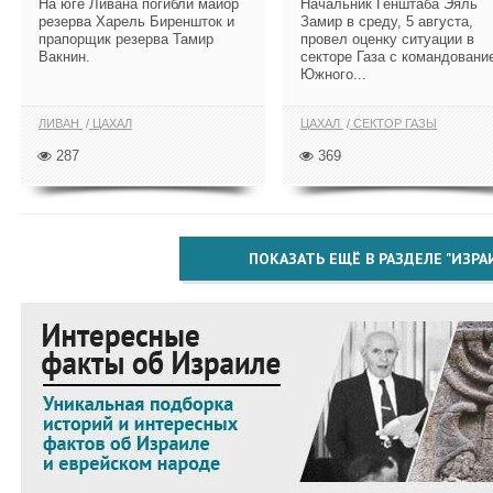
На юге Ливана погибли майор
Начальник Генштаба Эяль
резерва Харель Биреншток и
Замир в среду, 5 августа,
прапорщик резерва Тамир
провел оценку ситуации в
Вакнин.
секторе Газа с командовани
Южного...
ЛИВАН
ЦАХАЛ
ЦАХАЛ
СЕКТОР ГАЗЫ
287
369
ПОКАЗАТЬ ЕЩЁ В РАЗДЕЛЕ "ИЗРА