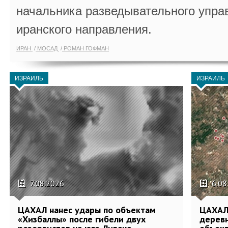
начальника разведывательного упра
иранского направления.
ИРАН
МОСАД
РОМАН ГОФМАН
ИЗРАИЛЬ
ИЗРАИЛЬ
7.08.2026
6.08
ЦАХАЛ нанес удары по объектам
ЦАХАЛ:
«Хизбаллы» после гибели двух
деревн