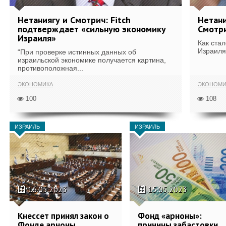
Нетаниягу и Смотрич: Fitch
Нетан
подтверждает «сильную экономику
Смотри
Израиля»
Как ста
Израиля
“При проверке истинных данных об
израильской экономике получается картина,
противоположная...
ЭКОНОМИКА
ЭКОНОМИ
100
108
ИЗРАИЛЬ
ИЗРАИЛЬ
16.05.2023
15.05.2023
Кнессет принял закон о
Фонд «арноны»:
Фонде арноны
причины забастовки