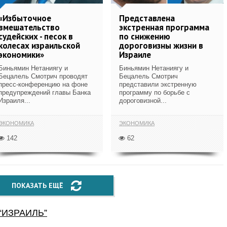
«‎Избыточное
Представлена
вмешательство
экстренная программа
судейских - песок в
по снижению
колесах израильской
дороговизны жизни в
экономики»
Израиле
Биньямин Нетаниягу и
Биньямин Нетаниягу и
Бецалель Смотрич проводят
Бецалель Смотрич
пресс-конференцию на фоне
представили экстренную
предупреждений главы Банка
программу по борьбе с
Израиля...
дороговизной...
ЭКОНОМИКА
ЭКОНОМИКА
142
62
ПОКАЗАТЬ ЕЩЁ
“
ИЗРАИЛЬ
”