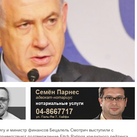
гу и министр финансов Бецалель Смотрич выступили с
риветствуют подтверждение Fitch Ratings кредитного рейтинга