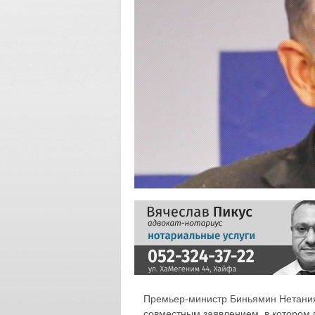
Премьер-министр Биньямин Нетания
совместным заявлением, в котором п