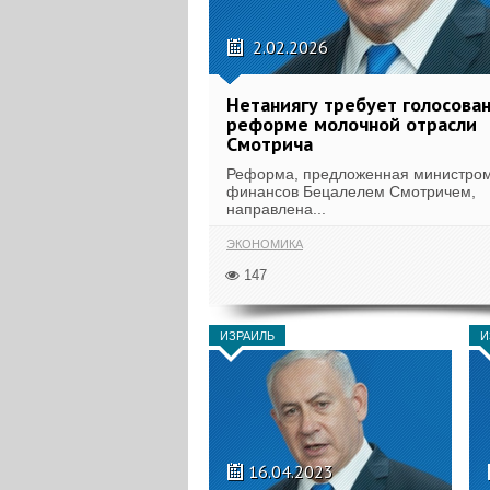
2.02.2026
Нетаниягу требует голосован
реформе молочной отрасли
Смотрича
Реформа, предложенная министро
финансов Бецалелем Смотричем,
направлена...
ЭКОНОМИКА
147
ИЗРАИЛЬ
И
16.04.2023