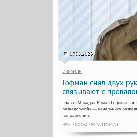
07.08.2026
ИЗРАИЛЬ
Гофман снял двух ру
связывают с провало
Глава «Мосада» Роман Гофман снял
разведслужбы — начальника разведы
направления.
ИРАН
МОСАД
РОМАН ГОФМАН