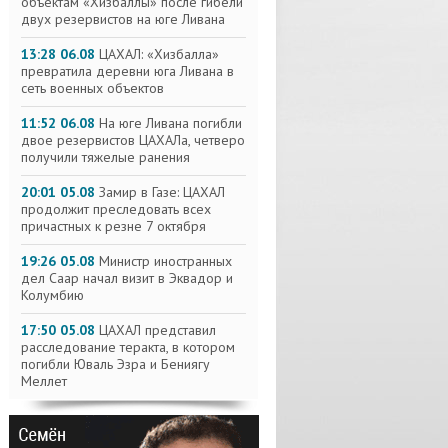
объектам «Хизбаллы» после гибели
двух резервистов на юге Ливана
13:28 06.08
ЦАХАЛ: «Хизбалла»
превратила деревни юга Ливана в
сеть военных объектов
11:52 06.08
На юге Ливана погибли
двое резервистов ЦАХАЛа, четверо
получили тяжелые ранения
20:01 05.08
Замир в Газе: ЦАХАЛ
продолжит преследовать всех
причастных к резне 7 октября
19:26 05.08
Министр иностранных
дел Саар начал визит в Эквадор и
Колумбию
17:50 05.08
ЦАХАЛ представил
расследование теракта, в котором
погибли Юваль Эзра и Бениягу
Меллет