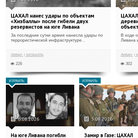
ЦАХАЛ нанес удары по объектам
ЦАХАЛ:
«Хизбаллы» после гибели двух
деревн
резервистов на юге Ливана
объек
За последние сутки армия нанесла удары по
В ходе 
террористической инфраструктуре...
Ливана 
ЛИВАН
ХИЗБАЛЛА
ЛИВАН
Х
226
302
ИЗРАИЛЬ
ИЗРАИЛЬ
6.08.2026
5.08.2026
На юге Ливана погибли
Замир в Газе: ЦАХАЛ