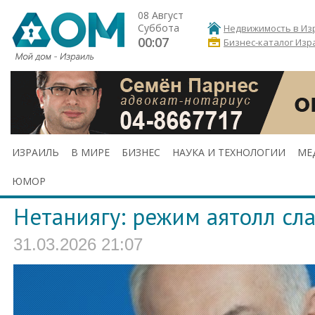
08 Август
Суббота
Недвижимость в Из
00:07
Бизнес-каталог Изр
ИЗРАИЛЬ
В МИРЕ
БИЗНЕС
НАУКА И ТЕХНОЛОГИИ
МЕ
ЮМОР
Нетаниягу: режим аятолл сла
31.03.2026 21:07