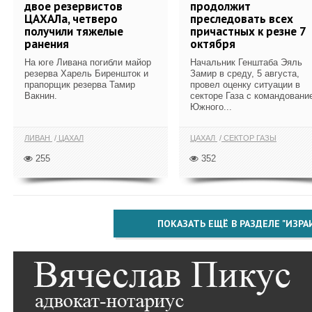
двое резервистов
продолжит
ЦАХАЛа, четверо
преследовать всех
получили тяжелые
причастных к резне 7
ранения
октября
На юге Ливана погибли майор
Начальник Генштаба Эяль
резерва Харель Биреншток и
Замир в среду, 5 августа,
прапорщик резерва Тамир
провел оценку ситуации в
Вакнин.
секторе Газа с командовани
Южного...
ЛИВАН
ЦАХАЛ
ЦАХАЛ
СЕКТОР ГАЗЫ
255
352
ПОКАЗАТЬ ЕЩЁ В РАЗДЕЛЕ "ИЗРА