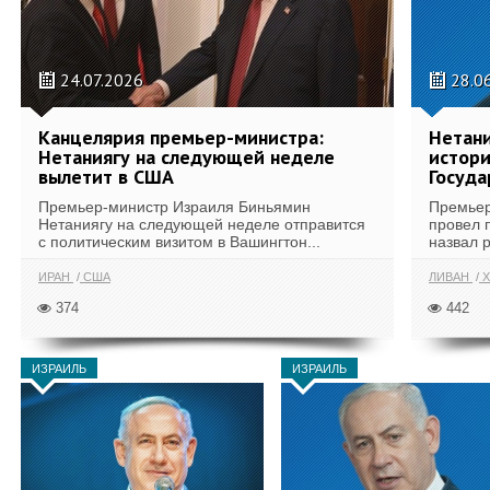
24.07.2026
28.0
Канцелярия премьер-министра:
Нетани
Нетаниягу на следующей неделе
истори
вылетит в США
Госуда
Премьер-министр Израиля Биньямин
Премьер
Нетаниягу на следующей неделе отправится
провел 
с политическим визитом в Вашингтон...
назвал 
ИРАН
США
ЛИВАН
Х
374
442
ИЗРАИЛЬ
ИЗРАИЛЬ