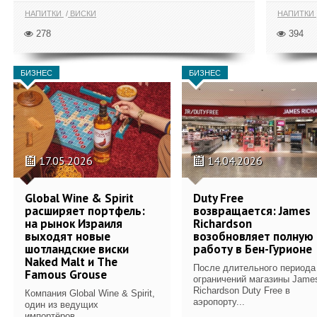
НАПИТКИ
ВИСКИ
НАПИТКИ
278
394
БИЗНЕС
БИЗНЕС
17.05.2026
14.04.2026
Global Wine & Spirit
Duty Free
расширяет портфель:
возвращается: James
на рынок Израиля
Richardson
выходят новые
возобновляет полную
шотландские виски
работу в Бен-Гурионе
Naked Malt и The
После длительного периода
Famous Grouse
ограничений магазины Jame
Richardson Duty Free в
Компания Global Wine & Spirit,
аэропорту...
один из ведущих
импортёров...