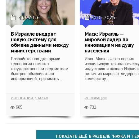
4.06.2026
20.05.2026
В Израиле внедрят
Маск: Израиль —
новую систему для
мировой лидер по
обмена данными между
инновациям на душу
министерствами
населения
Разработанная для армии
Илон Маск высоко оценил
технология поможет
израильскую технологическ
государственным ведомствам
индустрию и назвал Израил
быстрее обмениваться
одним из мировых лидеров 
информацией, принимать...
количеству...
ИННОВАЦИИ
ЦАХАЛ
ИННОВАЦИИ
605
731
ПОКАЗАТЬ ЕЩЁ В РАЗДЕЛЕ "НАУКА И Т