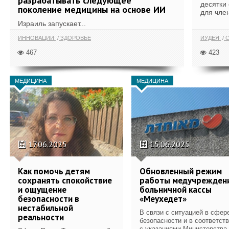
разрабатывать следующее
десятки
поколение медицины на основе ИИ
для член
Израиль запускает...
ИННОВАЦИИ
ЗДОРОВЬЕ
ИУДЕЯ
С
467
423
МЕДИЦИНА
МЕДИЦИНА
17.06.2025
15.06.2025
Как помочь детям
Обновленный режим
сохранять спокойствие
работы медучрежден
и ощущение
больничной кассы
безопасности в
«Меухедет»
нестабильной
В связи с ситуацией в сфер
реальности
безопасности и в соответст
с указаниями Министерства