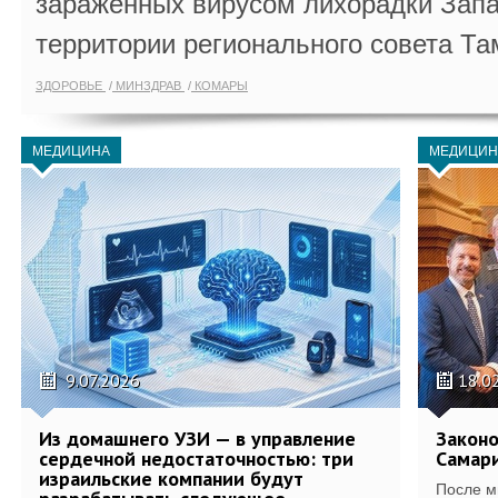
заражённых вирусом лихорадки Запа
территории регионального совета Та
ЗДОРОВЬЕ
МИНЗДРАВ
КОМАРЫ
МЕДИЦИНА
МЕДИЦИН
9.07.2026
18.0
Из домашнего УЗИ — в управление
Законо
сердечной недостаточностью: три
Самари
израильские компании будут
После м