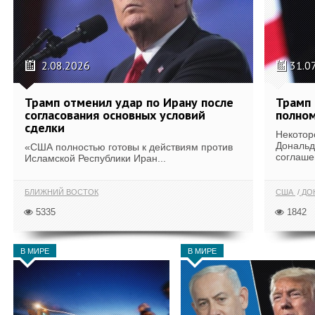
2.08.2026
31.0
Трамп отменил удар по Ирану после
Трамп 
согласования основных условий
полном
сделки
Некотор
Дональд
«США полностью готовы к действиям против
соглаше
Исламской Республики Иран...
БЛИЖНИЙ ВОСТОК
США
ДОН
5335
1842
В МИРЕ
В МИРЕ