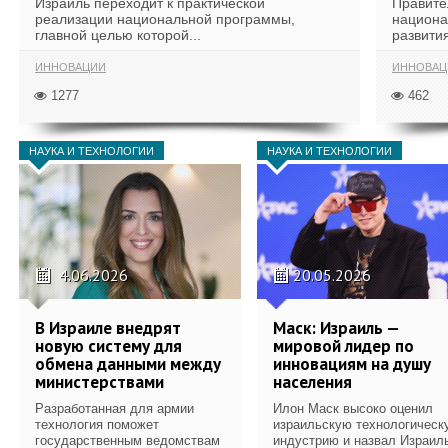
Израиль переходит к практической
Правите
реализации национальной программы,
национа
главной целью которой...
развития
ИННОВАЦИИ
ИННОВАЦ
1277
462
НАУКА И ТЕХНОЛОГИИ
НАУКА И ТЕХНОЛОГИИ
4.06.2026
20.05.2026
В Израиле внедрят
Маск: Израиль —
новую систему для
мировой лидер по
обмена данными между
инновациям на душу
министерствами
населения
Разработанная для армии
Илон Маск высоко оценил
технология поможет
израильскую технологическ
государственным ведомствам
индустрию и назвал Израил