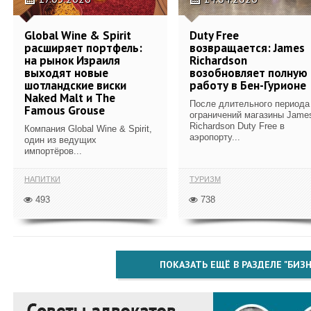
Global Wine & Spirit
Duty Free
расширяет портфель:
возвращается: James
на рынок Израиля
Richardson
выходят новые
возобновляет полную
шотландские виски
работу в Бен-Гурионе
Naked Malt и The
После длительного периода
Famous Grouse
ограничений магазины Jame
Richardson Duty Free в
Компания Global Wine & Spirit,
аэропорту...
один из ведущих
импортёров...
НАПИТКИ
ТУРИЗМ
493
738
ПОКАЗАТЬ ЕЩЁ В РАЗДЕЛЕ "БИЗН