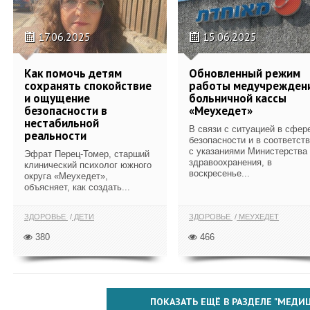
17.06.2025
15.06.2025
Как помочь детям
Обновленный режим
сохранять спокойствие
работы медучрежден
и ощущение
больничной кассы
безопасности в
«Меухедет»
нестабильной
В связи с ситуацией в сфер
реальности
безопасности и в соответст
с указаниями Министерства
Эфрат Перец-Томер, старший
здравоохранения, в
клинический психолог южного
воскресенье...
округа «Меухедет»,
объясняет, как создать...
ЗДОРОВЬЕ
ДЕТИ
ЗДОРОВЬЕ
МЕУХЕДЕТ
380
466
ПОКАЗАТЬ ЕЩЁ В РАЗДЕЛЕ "МЕДИ