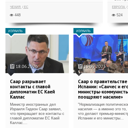
ЧЕХИЯ
ЕС
ЕВРОПА
448
524
ИЗРАИЛЬ
ИЗРАИЛЬ
18.06.2026
15.09.2025
Саар разрывает
Саар о правительстве
контакты с главой
Испании: «Санчес и ег
дипломатии ЕС Каей
министры-коммунист
Каллас
поощряют насилие»
Министр иностранных дел
"Нормализация политическо
Израиля Гидеон Саар заявил,
насилия — а именно это то,
что прекращает все контакты с
что делают премьер-минист
главой дипломатии ЕС Каей
Испании и его министры...
Каллас....