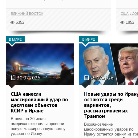
БЛИЖНИЙ ВОСТОК
США
ДОН
5352
1852
В МИРЕ
В МИРЕ
30.07.2026
29.07.2026
США нанесли
Новые удары по Иран
массированный удар по
остаются среди
десяткам объектов
вариантов,
КСИР в Иране
рассматриваемых
Трампом
В ночь на 30 июля
американские силы провели
Возобновление
новую массированную волну
массированных ударов по
ударов по Ирану.
Ирану остается одним из тр