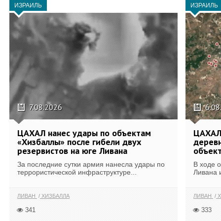
ИЗРАИЛЬ
ИЗРАИЛЬ
7.08.2026
6.08
ЦАХАЛ нанес удары по объектам
ЦАХАЛ:
«Хизбаллы» после гибели двух
деревн
резервистов на юге Ливана
объек
За последние сутки армия нанесла удары по
В ходе 
террористической инфраструктуре...
Ливана 
ЛИВАН
ХИЗБАЛЛА
ЛИВАН
Х
341
333