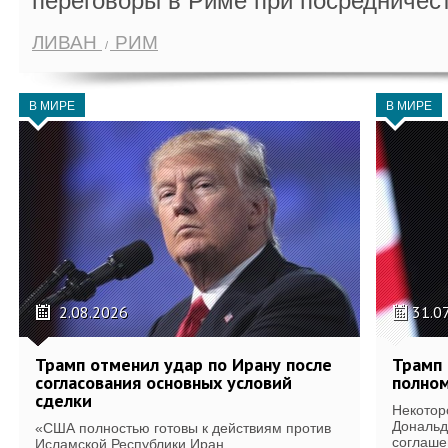
переговоры в Риме при посредничес
ЛИВАН
РИМ
В МИРЕ
В МИРЕ
2.08.2026
31.0
Трамп отменил удар по Ирану после
Трамп 
согласования основных условий
полном
сделки
Некотор
Дональд
«США полностью готовы к действиям против
соглаше
Исламской Республики Иран...