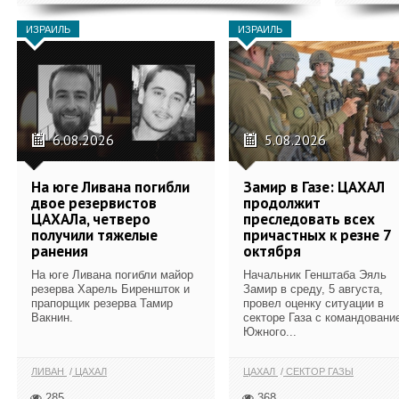
ИЗРАИЛЬ
ИЗРАИЛЬ
6.08.2026
5.08.2026
На юге Ливана погибли
Замир в Газе: ЦАХАЛ
двое резервистов
продолжит
ЦАХАЛа, четверо
преследовать всех
получили тяжелые
причастных к резне 7
ранения
октября
На юге Ливана погибли майор
Начальник Генштаба Эяль
резерва Харель Биреншток и
Замир в среду, 5 августа,
прапорщик резерва Тамир
провел оценку ситуации в
Вакнин.
секторе Газа с командовани
Южного...
ЛИВАН
ЦАХАЛ
ЦАХАЛ
СЕКТОР ГАЗЫ
285
368