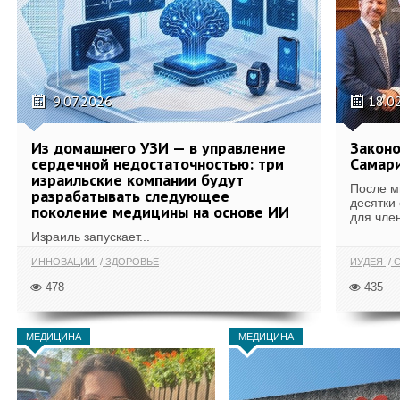
9.07.2026
18.0
Из домашнего УЗИ — в управление
Законо
сердечной недостаточностью: три
Самари
израильские компании будут
После м
разрабатывать следующее
десятки
поколение медицины на основе ИИ
для член
Израиль запускает...
ИННОВАЦИИ
ЗДОРОВЬЕ
ИУДЕЯ
С
478
435
МЕДИЦИНА
МЕДИЦИНА