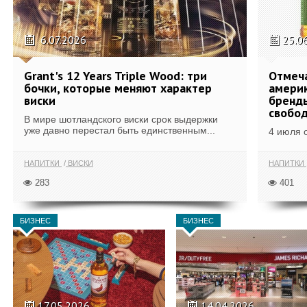
6.07.2026
25.0
Grant's 12 Years Triple Wood: три
Отмеч
бочки, которые меняют характер
америк
виски
бренды
свобо
В мире шотландского виски срок выдержки
уже давно перестал быть единственным...
4 июля 
НАПИТКИ
ВИСКИ
НАПИТКИ
283
401
БИЗНЕС
БИЗНЕС
17.05.2026
14.04.2026