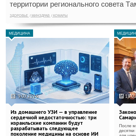
территории регионального совета Та
ЗДОРОВЬЕ
МИНЗДРАВ
КОМАРЫ
МЕДИЦИНА
МЕДИЦИН
9.07.2026
18.0
Из домашнего УЗИ — в управление
Законо
сердечной недостаточностью: три
Самари
израильские компании будут
После м
разрабатывать следующее
десятки
поколение медицины на основе ИИ
для член