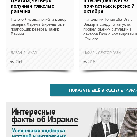
ЦАХАЛа, четверо
преследовать всех
получили тяжелые
причастных к резне 7
ранения
октября
На юге Ливана погибли майор
Начальник Генштаба Эяль
резерва Харель Биреншток и
Замир в среду, 5 августа,
прапорщик резерва Тамир
провел оценку ситуации в
Вакнин.
секторе Газа с командовани
Южного...
ЛИВАН
ЦАХАЛ
ЦАХАЛ
СЕКТОР ГАЗЫ
254
349
ПОКАЗАТЬ ЕЩЁ В РАЗДЕЛЕ "ИЗРА