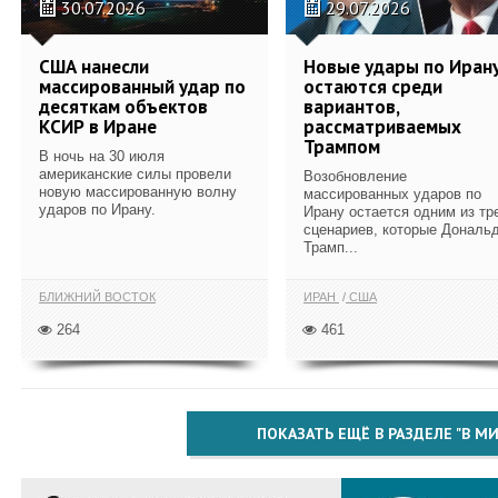
30.07.2026
29.07.2026
США нанесли
Новые удары по Иран
массированный удар по
остаются среди
десяткам объектов
вариантов,
КСИР в Иране
рассматриваемых
Трампом
В ночь на 30 июля
американские силы провели
Возобновление
новую массированную волну
массированных ударов по
ударов по Ирану.
Ирану остается одним из тр
сценариев, которые Дональ
Трамп...
БЛИЖНИЙ ВОСТОК
ИРАН
США
264
461
ПОКАЗАТЬ ЕЩЁ В РАЗДЕЛЕ "В МИ