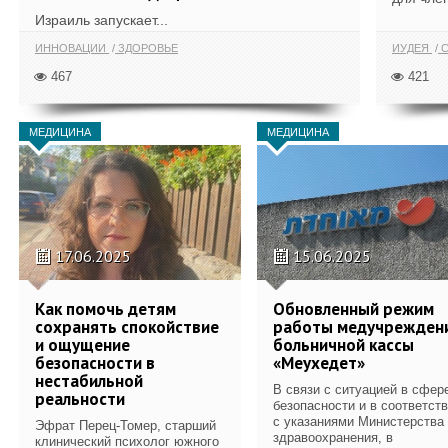
Израиль запускает...
ИННОВАЦИИ
ЗДОРОВЬЕ
ИУДЕЯ
С
467
421
МЕДИЦИНА
МЕДИЦИНА
17.06.2025
15.06.2025
Как помочь детям
Обновленный режим
сохранять спокойствие
работы медучрежден
и ощущение
больничной кассы
безопасности в
«Меухедет»
нестабильной
В связи с ситуацией в сфер
реальности
безопасности и в соответст
с указаниями Министерства
Эфрат Перец-Томер, старший
здравоохранения, в
клинический психолог южного