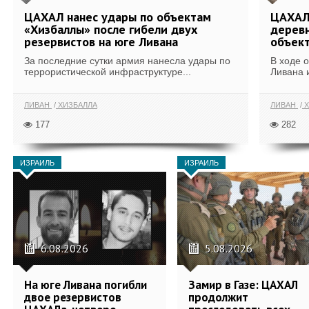
ЦАХАЛ нанес удары по объектам
ЦАХАЛ:
«Хизбаллы» после гибели двух
деревн
резервистов на юге Ливана
объек
За последние сутки армия нанесла удары по
В ходе 
террористической инфраструктуре...
Ливана 
ЛИВАН
ХИЗБАЛЛА
ЛИВАН
Х
177
282
ИЗРАИЛЬ
ИЗРАИЛЬ
6.08.2026
5.08.2026
На юге Ливана погибли
Замир в Газе: ЦАХАЛ
двое резервистов
продолжит