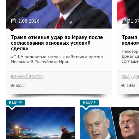
2.08.2026
31.0
Трамп отменил удар по Ирану после
Трамп 
согласования основных условий
полном
сделки
Некотор
Дональд
«США полностью готовы к действиям против
соглаше
Исламской Республики Иран...
БЛИЖНИЙ ВОСТОК
США
ДОН
5333
1842
В МИРЕ
В МИРЕ