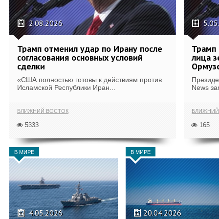
2.08.2026
5.05
Трамп отменил удар по Ирану после
Трамп 
согласования основных условий
лица з
сделки
Ормуз
«США полностью готовы к действиям против
Президе
Исламской Республики Иран...
News зая
БЛИЖНИЙ ВОСТОК
БЛИЖНИЙ
5333
165
В МИРЕ
В МИРЕ
4.05.2026
20.04.2026