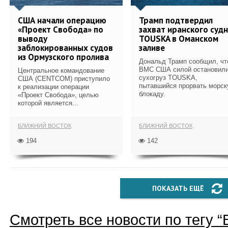
США начали операцию
Трамп подтвердил
«Проект Свобода» по
захват иранского суд
выводу
TOUSKA в Оманском
заблокированных судов
заливе
из Ормузского пролива
Дональд Трамп сообщил, чт
ВМС США силой остановил
Центральное командование
сухогруз TOUSKA,
США (CENTCOM) приступило
пытавшийся прорвать морс
к реализации операции
блокаду.
«Проект Свобода», целью
которой является...
БЛИЖНИЙ ВОСТОК
БЛИЖНИЙ ВОСТОК
194
142
ПОКАЗАТЬ ЕЩЁ
Смотреть все новости по тегу “