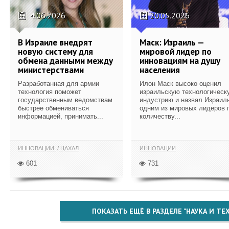
4.06.2026
20.05.2026
В Израиле внедрят
Маск: Израиль —
новую систему для
мировой лидер по
обмена данными между
инновациям на душу
министерствами
населения
Разработанная для армии
Илон Маск высоко оценил
технология поможет
израильскую технологическ
государственным ведомствам
индустрию и назвал Израил
быстрее обмениваться
одним из мировых лидеров 
информацией, принимать...
количеству...
ИННОВАЦИИ
ЦАХАЛ
ИННОВАЦИИ
601
731
ПОКАЗАТЬ ЕЩЁ В РАЗДЕЛЕ "НАУКА И Т