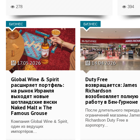
278
394
БИЗНЕС
БИЗНЕС
17.05.2026
14.04.2026
Global Wine & Spirit
Duty Free
расширяет портфель:
возвращается: James
на рынок Израиля
Richardson
выходят новые
возобновляет полную
шотландские виски
работу в Бен-Гурионе
Naked Malt и The
После длительного периода
Famous Grouse
ограничений магазины Jame
Richardson Duty Free в
Компания Global Wine & Spirit,
аэропорту...
один из ведущих
импортёров...