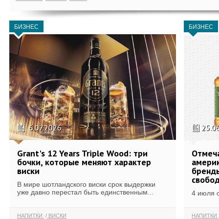
БИЗНЕС
БИЗНЕС
6.07.2026
25.0
Grant's 12 Years Triple Wood: три
Отмеч
бочки, которые меняют характер
америк
виски
бренды
свобо
В мире шотландского виски срок выдержки
уже давно перестал быть единственным...
4 июля 
НАПИТКИ
ВИСКИ
НАПИТКИ