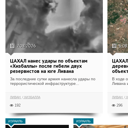
7.08.2026
6.08
ЦАХАЛ нанес удары по объектам
ЦАХАЛ:
«Хизбаллы» после гибели двух
деревн
резервистов на юге Ливана
объек
За последние сутки армия нанесла удары по
В ходе 
террористической инфраструктуре...
Ливана 
ЛИВАН
ХИЗБАЛЛА
ЛИВАН
Х
192
296
ИЗРАИЛЬ
ИЗРАИЛЬ