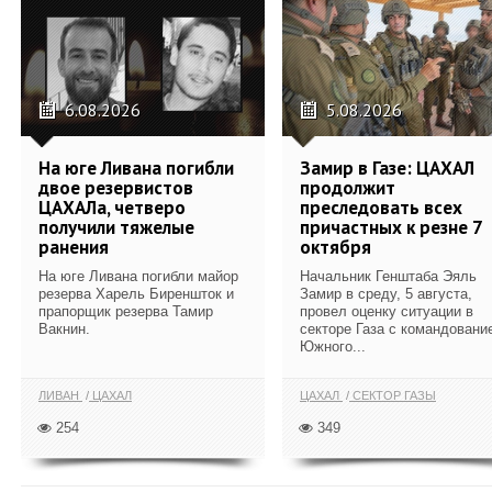
6.08.2026
5.08.2026
На юге Ливана погибли
Замир в Газе: ЦАХАЛ
двое резервистов
продолжит
ЦАХАЛа, четверо
преследовать всех
получили тяжелые
причастных к резне 7
ранения
октября
На юге Ливана погибли майор
Начальник Генштаба Эяль
резерва Харель Биреншток и
Замир в среду, 5 августа,
прапорщик резерва Тамир
провел оценку ситуации в
Вакнин.
секторе Газа с командовани
Южного...
ЛИВАН
ЦАХАЛ
ЦАХАЛ
СЕКТОР ГАЗЫ
254
349