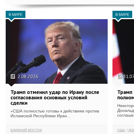
В МИРЕ
В МИРЕ
2.08.2026
31.0
Трамп отменил удар по Ирану после
Трамп 
согласования основных условий
полном
сделки
Некотор
Дональд
«США полностью готовы к действиям против
соглаше
Исламской Республики Иран...
БЛИЖНИЙ ВОСТОК
США
ДОН