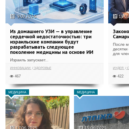
9.07.2026
18.0
Из домашнего УЗИ — в управление
Законо
сердечной недостаточностью: три
Самари
израильские компании будут
После м
разрабатывать следующее
десятки
поколение медицины на основе ИИ
для член
Израиль запускает...
ИННОВАЦИИ
ЗДОРОВЬЕ
ИУДЕЯ
С
467
422
МЕДИЦИНА
МЕДИЦИНА
17.06.2025
15.06.2025