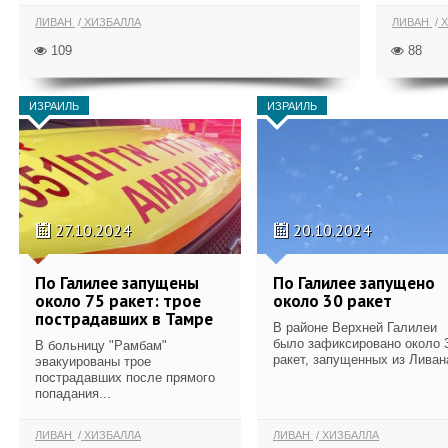
ЛИВАН
ХИЗБАЛЛА
ЛИВАН
Х
109
88
ИЗРАИЛЬ
ИЗРАИЛЬ
27.10.2024
20.10.2024
По Галилее запущены
По Галилее запущено
около 75 ракет: трое
около 30 ракет
пострадавших в Тамре
В районе Верхней Галилеи
было зафиксировано около 
В больницу "Рамбам"
ракет, запущенных из Ливан
эвакуированы трое
пострадавших после прямого
попадания...
ЛИВАН
ХИЗБАЛЛА
ЛИВАН
ХИЗБАЛЛА