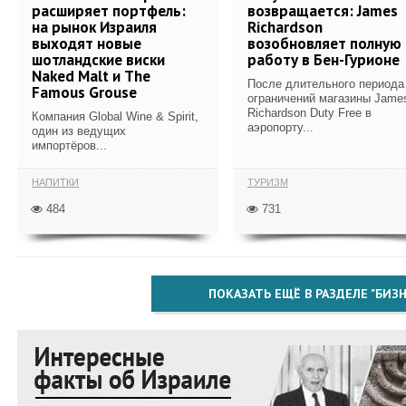
расширяет портфель:
возвращается: James
на рынок Израиля
Richardson
выходят новые
возобновляет полную
шотландские виски
работу в Бен-Гурионе
Naked Malt и The
После длительного периода
Famous Grouse
ограничений магазины Jame
Richardson Duty Free в
Компания Global Wine & Spirit,
аэропорту...
один из ведущих
импортёров...
НАПИТКИ
ТУРИЗМ
484
731
ПОКАЗАТЬ ЕЩЁ В РАЗДЕЛЕ "БИЗН