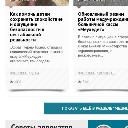
Как помочь детям
Обновленный режим
сохранять спокойствие
работы медучрежден
и ощущение
больничной кассы
безопасности в
«Меухедет»
нестабильной
В связи с ситуацией в сфер
реальности
безопасности и в соответст
с указаниями Министерства
Эфрат Перец-Томер, старший
здравоохранения, в
клинический психолог южного
воскресенье...
округа «Меухедет»,
объясняет, как создать...
ЗДОРОВЬЕ
ДЕТИ
ЗДОРОВЬЕ
МЕУХЕДЕТ
373
452
ПОКАЗАТЬ ЕЩЁ В РАЗДЕЛЕ "МЕДИ