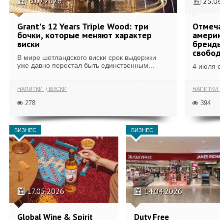
6.07.2026
25.0
Grant's 12 Years Triple Wood: три
Отмеч
бочки, которые меняют характер
америк
виски
бренды
свобо
В мире шотландского виски срок выдержки
уже давно перестал быть единственным...
4 июля 
НАПИТКИ
ВИСКИ
НАПИТКИ
278
394
БИЗНЕС
БИЗНЕС
17.05.2026
14.04.2026
Global Wine & Spirit
Duty Free