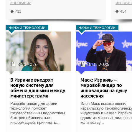
ИННОВАЦИИ
ИННОВАЦ
733
454
НАУКА И ТЕХНОЛОГИИ
НАУКА И ТЕХНОЛОГИИ
4.06.2026
20.05.2026
В Израиле внедрят
Маск: Израиль —
новую систему для
мировой лидер по
обмена данными между
инновациям на душу
министерствами
населения
Разработанная для армии
Илон Маск высоко оценил
технология поможет
израильскую технологическ
государственным ведомствам
индустрию и назвал Израил
быстрее обмениваться
одним из мировых лидеров 
информацией, принимать...
количеству...