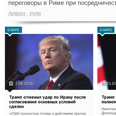
переговоры в Риме при посредничес
ЛИВАН
РИМ
В МИРЕ
В МИРЕ
2.08.2026
31.0
Трамп отменил удар по Ирану после
Трамп 
согласования основных условий
полном
сделки
Некотор
Дональд
«США полностью готовы к действиям против