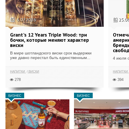
6.07.2026
25.0
Grant's 12 Years Triple Wood: три
Отмеч
бочки, которые меняют характер
америк
виски
бренды
свобо
В мире шотландского виски срок выдержки
уже давно перестал быть единственным...
4 июля 
НАПИТКИ
ВИСКИ
НАПИТКИ
278
394
БИЗНЕС
БИЗНЕС