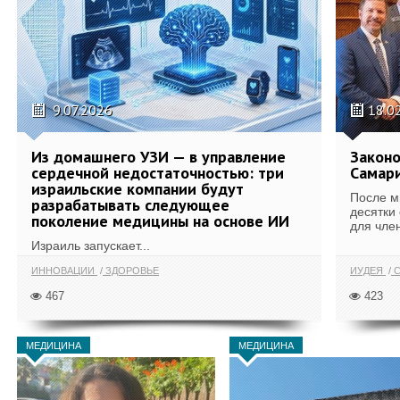
9.07.2026
18.0
Из домашнего УЗИ — в управление
Законо
сердечной недостаточностью: три
Самари
израильские компании будут
После м
разрабатывать следующее
десятки
поколение медицины на основе ИИ
для член
Израиль запускает...
ИННОВАЦИИ
ЗДОРОВЬЕ
ИУДЕЯ
С
467
423
МЕДИЦИНА
МЕДИЦИНА