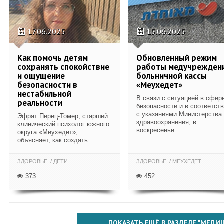
17.06.2025
15.06.2025
Как помочь детям
Обновленный режим
сохранять спокойствие
работы медучрежден
и ощущение
больничной кассы
безопасности в
«Меухедет»
нестабильной
В связи с ситуацией в сфер
реальности
безопасности и в соответст
с указаниями Министерства
Эфрат Перец-Томер, старший
здравоохранения, в
клинический психолог южного
воскресенье...
округа «Меухедет»,
объясняет, как создать...
ЗДОРОВЬЕ
ДЕТИ
ЗДОРОВЬЕ
МЕУХЕДЕТ
373
452
ПОКАЗАТЬ ЕЩЁ В РАЗДЕЛЕ "МЕДИ