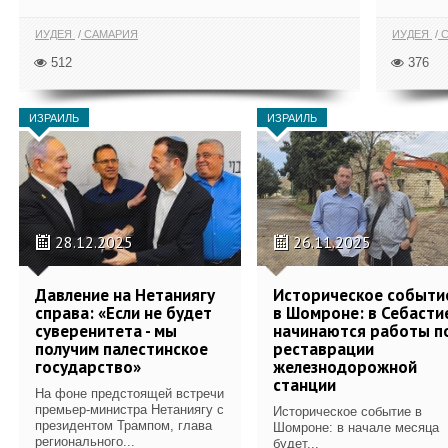
ИУДЕЯ
САМАРИЯ
ИУДЕЯ
С
512
376
ИЗРАИЛЬ
ИЗРАИЛЬ
28.12.2025
26.11.2025
Давление на Нетаниягу
Историческое событи
справа: «Если не будет
в Шомроне: в Себасти
суверенитета - мы
начинаются работы п
получим палестинское
реставрации
государство»
железнодорожной
станции
На фоне предстоящей встречи
премьер-министра Нетаниягу с
Историческое событие в
президентом Трампом, глава
Шомроне: в начале месяца
регионального...
будет...