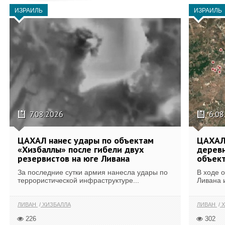
ИЗРАИЛЬ
ИЗРАИЛЬ
7.08.2026
6.08
ЦАХАЛ нанес удары по объектам
ЦАХАЛ:
«Хизбаллы» после гибели двух
деревн
резервистов на юге Ливана
объек
За последние сутки армия нанесла удары по
В ходе 
террористической инфраструктуре...
Ливана 
ЛИВАН
ХИЗБАЛЛА
ЛИВАН
Х
226
302