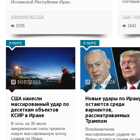
соглаше
Исламской Республики Иран...
БЛИЖНИЙ ВОСТОК
США
ДОН
5335
1842
В МИРЕ
В МИРЕ
30.07.2026
29.07.2026
США нанесли
Новые удары по Иран
массированный удар по
остаются среди
десяткам объектов
вариантов,
КСИР в Иране
рассматриваемых
Трампом
В ночь на 30 июля
американские силы провели
Возобновление
новую массированную волну
массированных ударов по
ударов по Ирану.
Ирану остается одним из тр