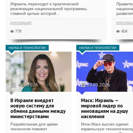
Израиль переходит к практической
Правите
реализации национальной программы,
национа
главной целью которой...
развития
ИННОВАЦИИ
ИННОВАЦ
778
454
НАУКА И ТЕХНОЛОГИИ
НАУКА И ТЕХНОЛОГИИ
4.06.2026
20.05.2026
В Израиле внедрят
Маск: Израиль —
новую систему для
мировой лидер по
обмена данными между
инновациям на душу
министерствами
населения
Разработанная для армии
Илон Маск высоко оценил
технология поможет
израильскую технологическ