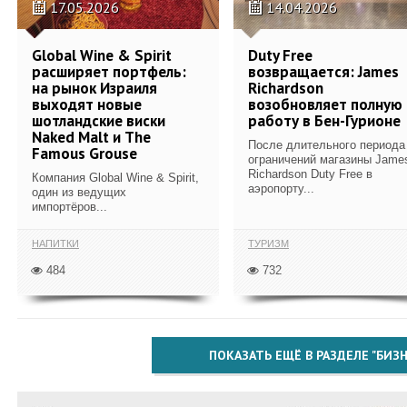
17.05.2026
14.04.2026
Global Wine & Spirit
Duty Free
расширяет портфель:
возвращается: James
на рынок Израиля
Richardson
выходят новые
возобновляет полную
шотландские виски
работу в Бен-Гурионе
Naked Malt и The
После длительного периода
Famous Grouse
ограничений магазины Jame
Richardson Duty Free в
Компания Global Wine & Spirit,
аэропорту...
один из ведущих
импортёров...
НАПИТКИ
ТУРИЗМ
484
732
ПОКАЗАТЬ ЕЩЁ В РАЗДЕЛЕ "БИЗН