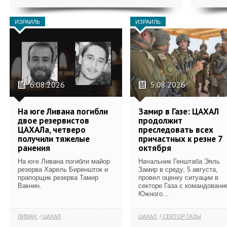
ИЗРАИЛЬ
ИЗРАИЛЬ
6.08.2026
5.08.2026
На юге Ливана погибли
Замир в Газе: ЦАХАЛ
двое резервистов
продолжит
ЦАХАЛа, четверо
преследовать всех
получили тяжелые
причастных к резне 7
ранения
октября
На юге Ливана погибли майор
Начальник Генштаба Эяль
резерва Харель Биреншток и
Замир в среду, 5 августа,
прапорщик резерва Тамир
провел оценку ситуации в
Вакнин.
секторе Газа с командовани
Южного...
ЛИВАН
ЦАХАЛ
ЦАХАЛ
СЕКТОР ГАЗЫ