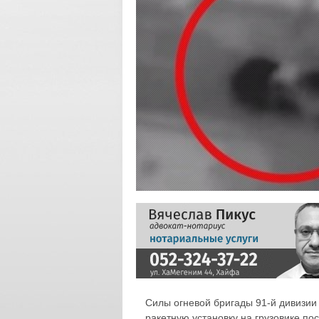
Силы огневой бригады 91-й дивизии 
ракетную установку на грузовике п