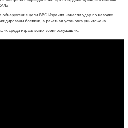
ХАЛа.
 обнаружения цели ВВС Израиля нанесли удар по наводке
квидированы боевики, а ракетная установка уничтожена.
вших среди израильских военнослужащих.