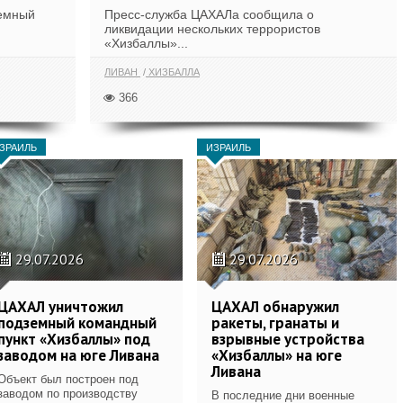
земный
Пресс-служба ЦАХАЛа сообщила о
ликвидации нескольких террористов
«Хизбаллы»...
ЛИВАН
ХИЗБАЛЛА
366
ЗРАИЛЬ
ИЗРАИЛЬ
29.07.2026
29.07.2026
ЦАХАЛ уничтожил
ЦАХАЛ обнаружил
подземный командный
ракеты, гранаты и
пункт «Хизбаллы» под
взрывные устройства
заводом на юге Ливана
«Хизбаллы» на юге
Ливана
Объект был построен под
заводом по производству
В последние дни военные