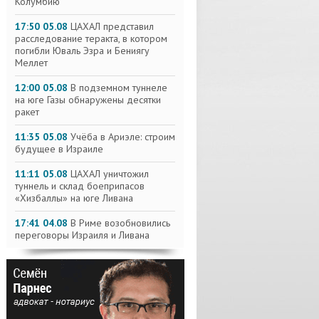
Колумбию
17:50 05.08
ЦАХАЛ представил
расследование теракта, в котором
погибли Юваль Эзра и Бениягу
Меллет
12:00 05.08
В подземном туннеле
на юге Газы обнаружены десятки
ракет
11:35 05.08
Учёба в Ариэле: строим
будущее в Израиле
11:11 05.08
ЦАХАЛ уничтожил
туннель и склад боеприпасов
«Хизбаллы» на юге Ливана
17:41 04.08
В Риме возобновились
переговоры Израиля и Ливана