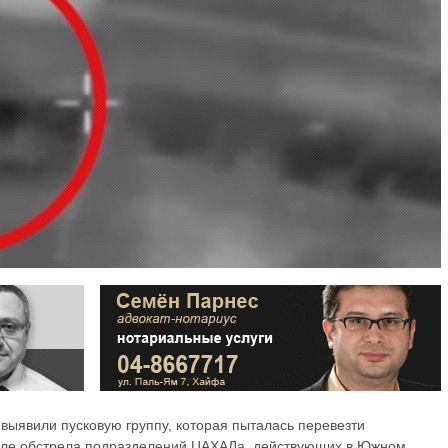
выявили пусковую группу, которая пыталась перевезти
осле обстрела подразделений ЦАХАЛа, действующих в Южном