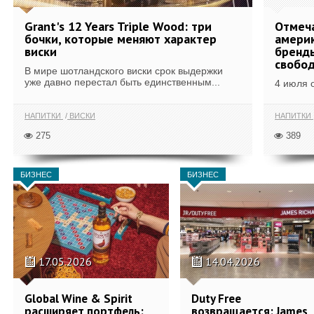
Grant's 12 Years Triple Wood: три
Отмеч
бочки, которые меняют характер
америк
виски
бренды
свобо
В мире шотландского виски срок выдержки
уже давно перестал быть единственным...
4 июля 
НАПИТКИ
ВИСКИ
НАПИТКИ
275
389
БИЗНЕС
БИЗНЕС
17.05.2026
14.04.2026
Global Wine & Spirit
Duty Free
расширяет портфель:
возвращается: James