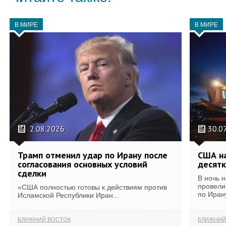
В МИРЕ
В МИРЕ
2.08.2026
30.0
Трамп отменил удар по Ирану после
США на
согласования основных условий
десятк
сделки
В ночь 
провели
«США полностью готовы к действиям против
по Иран
Исламской Республики Иран...
БЛИЖНИЙ ВОСТОК
БЛИЖНИЙ