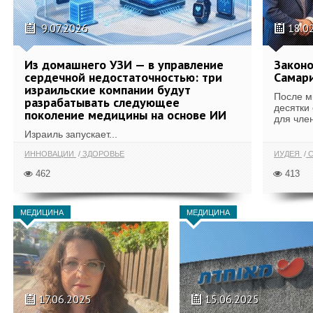
9.07.2026
18.0
Из домашнего УЗИ — в управление
Законо
сердечной недостаточностью: три
Самари
израильские компании будут
После м
разрабатывать следующее
десятки
поколение медицины на основе ИИ
для член
Израиль запускает...
ИННОВАЦИИ
ЗДОРОВЬЕ
ИУДЕЯ
С
462
413
МЕДИЦИНА
МЕДИЦИНА
17.06.2025
15.06.2025