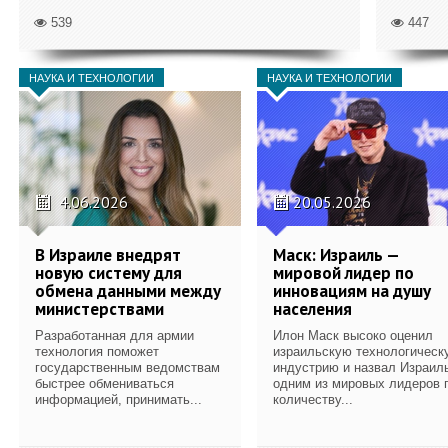
539
447
НАУКА И ТЕХНОЛОГИИ
НАУКА И ТЕХНОЛОГИИ
4.06.2026
20.05.2026
В Израиле внедрят
Маск: Израиль —
новую систему для
мировой лидер по
обмена данными между
инновациям на душу
министерствами
населения
Разработанная для армии
Илон Маск высоко оценил
технология поможет
израильскую технологическ
государственным ведомствам
индустрию и назвал Израил
быстрее обмениваться
одним из мировых лидеров 
информацией, принимать...
количеству...