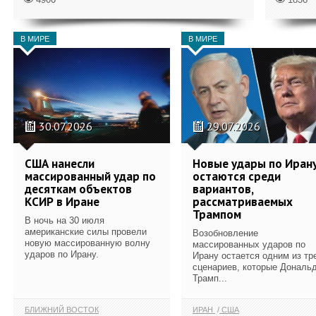
В МИРЕ
В МИРЕ
30.07.2026
29.07.2026
США нанесли
Новые удары по Иран
массированный удар по
остаются среди
десяткам объектов
вариантов,
КСИР в Иране
рассматриваемых
Трампом
В ночь на 30 июля
американские силы провели
Возобновление
новую массированную волну
массированных ударов по
ударов по Ирану.
Ирану остается одним из тр
сценариев, которые Дональ
Трамп...
БЛИЖНИЙ ВОСТОК
ИРАН
США