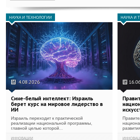
НАУКА И ТЕХНОЛОГИИ
НАУКА И 
4.08.2026
16.0
Сине-белый интеллект: Израиль
Правит
берет курс на мировое лидерство в
национ
ИИ
искусс
Израиль переходит к практической
Правите
реализации национальной программы,
национа
главной целью которой...
развития
ИННОВАЦИИ
ИННОВАЦ