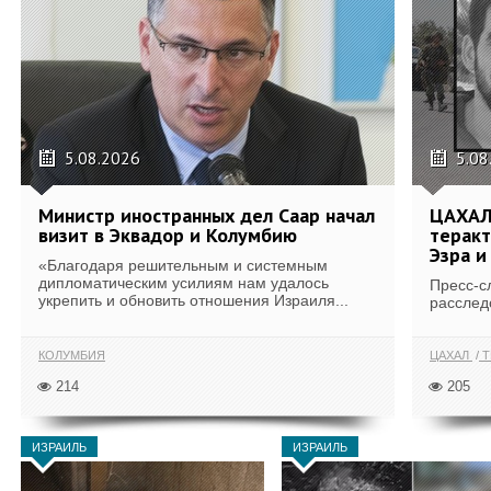
5.08.2026
5.08
Министр иностранных дел Саар начал
ЦАХАЛ
визит в Эквадор и Колумбию
теракт
Эзра и
«Благодаря решительным и системным
дипломатическим усилиям нам удалось
Пресс-с
укрепить и обновить отношения Израиля...
расслед
КОЛУМБИЯ
ЦАХАЛ
Т
214
205
ИЗРАИЛЬ
ИЗРАИЛЬ