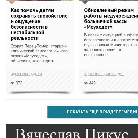
Как помочь детям
Обновленный режим
сохранять спокойствие
работы медучрежден
и ощущение
больничной кассы
безопасности в
«Меухедет»
нестабильной
В связи с ситуацией в сфер
реальности
безопасности и в соответст
с указаниями Министерства
Эфрат Перец-Томер, старший
здравоохранения, в
клинический психолог южного
воскресенье...
округа «Меухедет»,
объясняет, как создать...
ЗДОРОВЬЕ
ДЕТИ
ЗДОРОВЬЕ
МЕУХЕДЕТ
372
449
ПОКАЗАТЬ ЕЩЁ В РАЗДЕЛЕ "МЕДИ