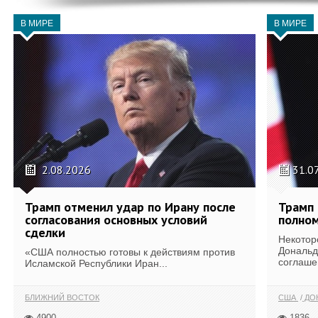
В МИРЕ
В МИРЕ
2.08.2026
31.0
Трамп отменил удар по Ирану после
Трамп 
согласования основных условий
полном
сделки
Некотор
Дональд
«США полностью готовы к действиям против
соглаше
Исламской Республики Иран...
БЛИЖНИЙ ВОСТОК
США
ДОН
4900
1836