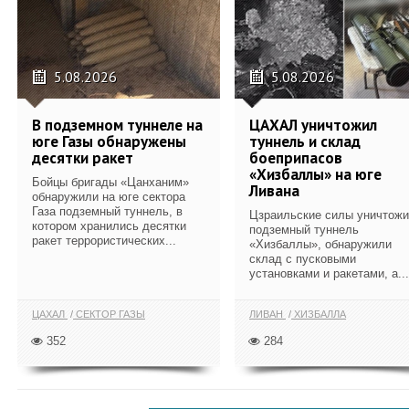
5.08.2026
5.08.2026
В подземном туннеле на
ЦАХАЛ уничтожил
юге Газы обнаружены
туннель и склад
десятки ракет
боеприпасов
«Хизбаллы» на юге
Бойцы бригады «Цанханим»
Ливана
обнаружили на юге сектора
Газа подземный туннель, в
Цзраильские силы уничтож
котором хранились десятки
подземный туннель
ракет террористических...
«Хизбаллы», обнаружили
склад с пусковыми
установками и ракетами, а...
ЦАХАЛ
СЕКТОР ГАЗЫ
ЛИВАН
ХИЗБАЛЛА
352
284