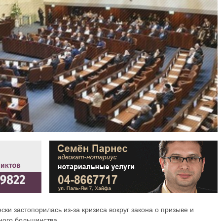
ки застопорилась из-за кризиса вокруг закона о призыве и
ного большинства.