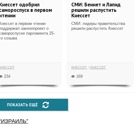
Кнессет одобрил
СМИ: Беннет и Лапид
самороспуск в первом
решили распустить
чтении
Кнессет
Кнессет в первом чтении
СМИ: лидеры правительства
поддержал законопроект о
решили распустить Кнессет
самороспуске парламента 25-
го созыва
КНЕССЕТ
КНЕССЕТ
КНЕССЕТ
234
169
ПОКАЗАТЬ ЕЩЁ
“
ИЗРАИЛЬ
”