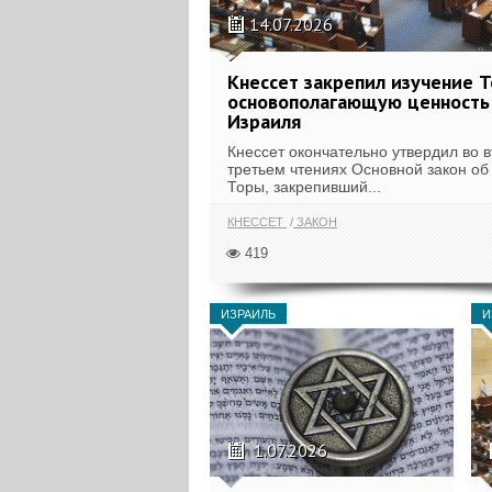
14.07.2026
Кнессет закрепил изучение Т
основополагающую ценность
Израиля
Кнессет окончательно утвердил во 
третьем чтениях Основной закон об
Торы, закрепивший...
КНЕССЕТ
ЗАКОН
419
ИЗРАИЛЬ
И
1.07.2026