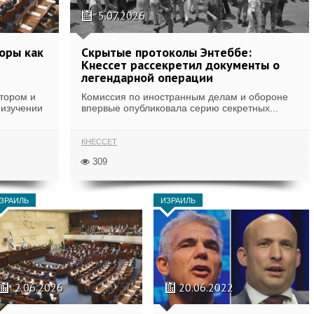
5.07.2026
оры как
Скрытые протоколы Энтеббе:
Кнессет рассекретил документы о
легендарной операции
втором и
Комиссия по иностранным делам и обороне
 изучении
впервые опубликовала серию секретных...
КНЕССЕТ
309
ЗРАИЛЬ
ИЗРАИЛЬ
2.06.2026
20.06.2022