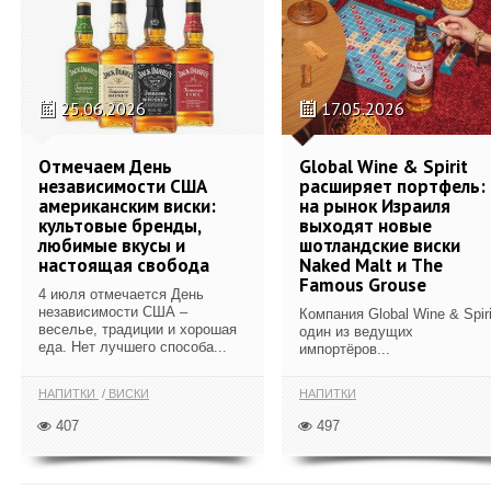
25.06.2026
17.05.2026
Отмечаем День
Global Wine & Spirit
независимости США
расширяет портфель:
американским виски:
на рынок Израиля
культовые бренды,
выходят новые
любимые вкусы и
шотландские виски
настоящая свобода
Naked Malt и The
Famous Grouse
4 июля отмечается День
независимости США –
Компания Global Wine & Spiri
веселье, традиции и хорошая
один из ведущих
еда. Нет лучшего способа...
импортёров...
НАПИТКИ
ВИСКИ
НАПИТКИ
407
497