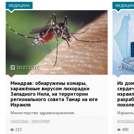
МЕДИЦИНА
МЕДИЦИН
30.07.2026
9.07
Миндрав: обнаружены комары,
Из дом
заражённые вирусом лихорадки
сердеч
Западного Нила, на территории
израил
регионального совета Тамар на юге
разра
Израиля
поколе
Министерство здравоохранения...
Израиль 
ЗДОРОВЬЕ
МИНЗДРАВ
ИННОВА
213
480