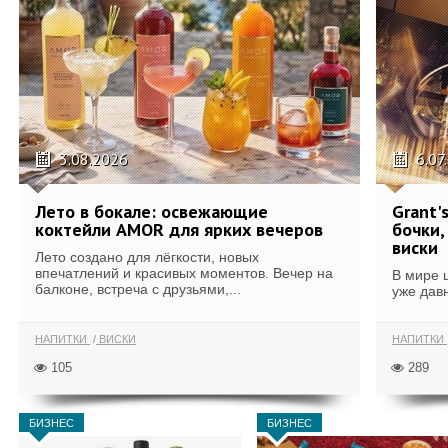
3.08.2026
6.07
Лето в бокале: освежающие
Grant'
коктейли AMOR для ярких вечеров
бочки,
виски
Лето создано для лёгкости, новых
впечатлений и красивых моментов. Вечер на
В мире 
балконе, встреча с друзьями,...
уже дав
НАПИТКИ
ВИСКИ
НАПИТКИ
105
289
БИЗНЕС
БИЗНЕС