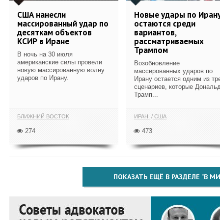
США нанесли
Новые удары по Иран
массированный удар по
остаются среди
десяткам объектов
вариантов,
КСИР в Иране
рассматриваемых
Трампом
В ночь на 30 июля
американские силы провели
Возобновление
новую массированную волну
массированных ударов по
ударов по Ирану.
Ирану остается одним из тр
сценариев, которые Дональ
Трамп...
БЛИЖНИЙ ВОСТОК
ИРАН
США
274
473
ПОКАЗАТЬ ЕЩЁ В РАЗДЕЛЕ "В МИ