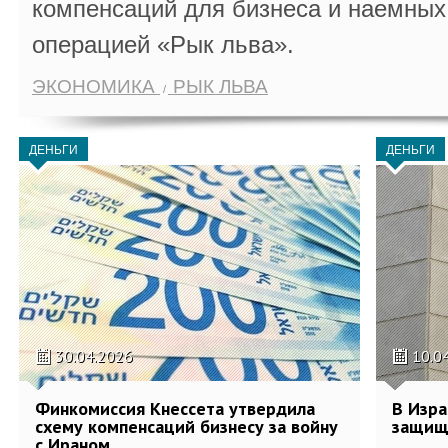
компенсаций для бизнеса и наемных 
операцией «Рык льва».
ЭКОНОМИКА
РЫК ЛЬВА
ДЕНЬГИ
ДЕНЬГИ
30.04.2026
10.0
Финкомиссия Кнессета утвердила
В Изра
схему компенсаций бизнесу за войну
защищ
с Ираном