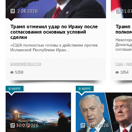
2.08.2026
31.0
Трамп отменил удар по Ирану после
Трамп 
согласования основных условий
полном
сделки
Некотор
Дональд
«США полностью готовы к действиям против
соглаше
Исламской Республики Иран...
БЛИЖНИЙ ВОСТОК
США
ДОН
5358
1854
В МИРЕ
В МИРЕ
30.07.2026
29.07.2026