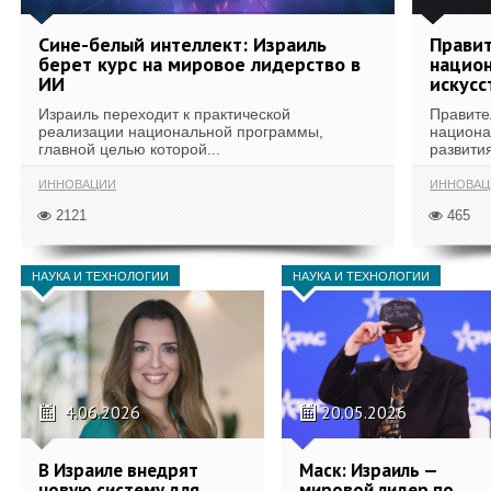
Сине-белый интеллект: Израиль
Правит
берет курс на мировое лидерство в
национ
ИИ
искусс
Израиль переходит к практической
Правите
реализации национальной программы,
национа
главной целью которой...
развития
ИННОВАЦИИ
ИННОВАЦ
2121
465
НАУКА И ТЕХНОЛОГИИ
НАУКА И ТЕХНОЛОГИИ
4.06.2026
20.05.2026
В Израиле внедрят
Маск: Израиль —
новую систему для
мировой лидер по