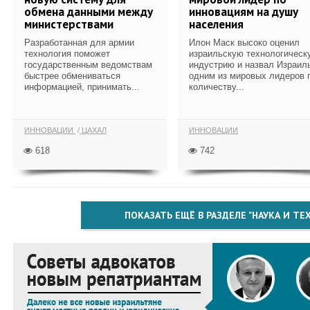
обмена данными между
инновациям на душу
министерствами
населения
Разработанная для армии
Илон Маск высоко оценил
технология поможет
израильскую технологическ
государственным ведомствам
индустрию и назвал Израил
быстрее обмениваться
одним из мировых лидеров 
информацией, принимать...
количеству...
ИННОВАЦИИ
ЦАХАЛ
ИННОВАЦИИ
618
742
ПОКАЗАТЬ ЕЩЁ В РАЗДЕЛЕ "НАУКА И Т