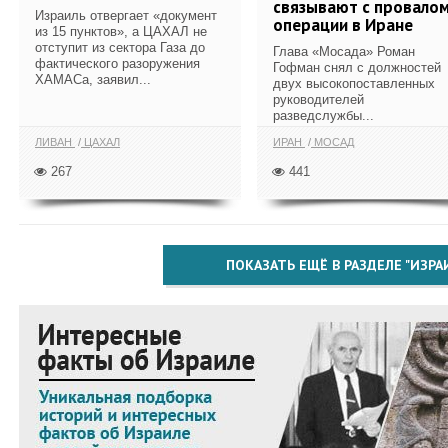
связывают с провало
Израиль отвергает «документ
операции в Иране
из 15 пунктов», а ЦАХАЛ не
отступит из сектора Газа до
Глава «Мосада» Роман
фактического разоружения
Гофман снял с должностей
ХАМАСа, заявил...
двух высокопоставленных
руководителей
разведслужбы...
ЛИВАН
ЦАХАЛ
ИРАН
МОСАД
267
441
ПОКАЗАТЬ ЕЩЁ В РАЗДЕЛЕ "ИЗРА