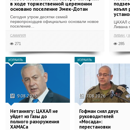
в ходе торжественной церемонии
подзе
основано поселение Эмек-Дотан
изъял 
устан
Сегодня утром десятки семей
первопроходцев официально основали новое
ЦАХАЛ с
поселение...
Ливана 
САМАРИЯ
ЛИВАН
Х
271
285
ИЗРАИЛЬ
ИЗРАИЛЬ
9.08.2026
7.08.2026
Нетаниягу: ЦАХАЛ не
Гофман снял двух
уйдет из Газы до
руководителей
полного разоружения
«Мосада»:
ХАМАСа
перестановки