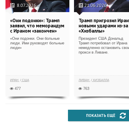
8.07.2026
21.06.2026
«Они подонки»: Трамп
Трамп пригрозил Иран
заявил, что меморандум
новыми ударами из-за
с Ираном «закончен»
«Хизбаллы»
«Они подонки. Они больные
Президент США Дональд
люди. Ими руководят больные
Трамп потребовал от Ирана
люди»
немедленно остановить сво
прокси в Ливане.
ИРАН
США
ЛИВАН
ХИЗБАЛЛА
477
763
ПОКАЗАТЬ ЕЩЁ