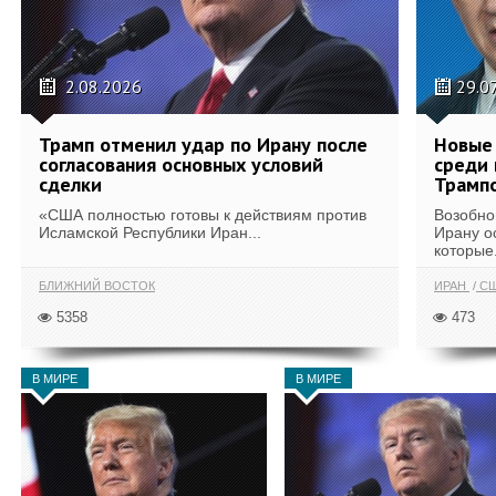
2.08.2026
29.0
Трамп отменил удар по Ирану после
Новые 
согласования основных условий
среди 
сделки
Трамп
«США полностью готовы к действиям против
Возобно
Исламской Республики Иран...
Ирану о
которые.
БЛИЖНИЙ ВОСТОК
ИРАН
С
5358
473
В МИРЕ
В МИРЕ