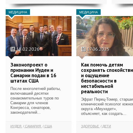
МЕДИЦИНА
МЕДИЦИНА
18.02.2026
17.06.2025
Законопроект о
Как помочь детям
признании Иудеи и
сохранять спокойств
Самарии подан в 16
и ощущение
штатах США
безопасности в
нестабильной
После многолетней работы,
реальности
включавшей десятки
ознакомительных туров по
Эфрат Перец-Томер, старши
Самарии для членов
клинический психолог южно
Конгресса, сенаторов,
округа «Меухедет»,
законодателей...
объясняет, как создать...
ИУДЕЯ
САМАРИЯ
США
ЗДОРОВЬЕ
ДЕТИ