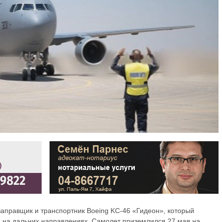
аправщик и транспортник Boeing KC-46 «Гидеон», который
 на дальних направлениях. Самолет приземлился 27 мая на