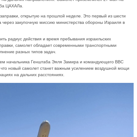
жба ЦАХАЛа.
заправки, открытую на прошлой неделе. Это первый из шести
а через закупочную миссию министерства обороны Израиля в
ить радиус действия и время пребывания израильских
аправки, самолет обладает современными транспортными
лнение разных типов задач.
ем начальника Генштаба Эяля Замира и командующего ВВС
 что новый самолет станет важным усилением воздушной мощи
рациях на дальних расстояниях.