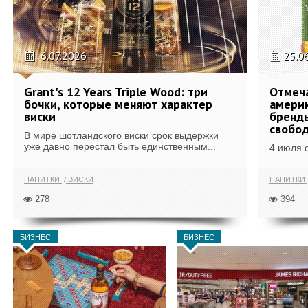
6.07.2026
25.0
Grant's 12 Years Triple Wood: три
Отмеч
бочки, которые меняют характер
америк
виски
бренды
свобо
В мире шотландского виски срок выдержки
уже давно перестал быть единственным...
4 июля 
НАПИТКИ
ВИСКИ
НАПИТКИ
278
394
БИЗНЕС
БИЗНЕС