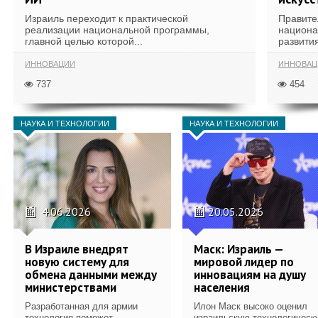
Израиль переходит к практической
Правите
реализации национальной программы,
национа
главной целью которой...
развития
ИННОВАЦИИ
ИННОВАЦ
737
454
НАУКА И ТЕХНОЛОГИИ
НАУКА И ТЕХНОЛОГИИ
4.06.2026
20.05.2026
В Израиле внедрят
Маск: Израиль —
новую систему для
мировой лидер по
обмена данными между
инновациям на душу
министерствами
населения
Разработанная для армии
Илон Маск высоко оценил
технология поможет
израильскую технологическ