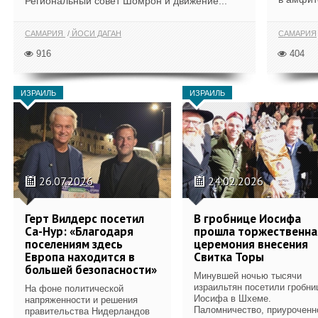
Региональный совет Шомрон и движение...
САМАРИЯ
ЙОСИ ДАГАН
САМАРИЯ
916
404
ИЗРАИЛЬ
ИЗРАИЛЬ
26.07.2026
24.02.2026
Герт Вилдерс посетил
В гробнице Иосифа
Са-Нур: «Благодаря
прошла торжественна
поселениям здесь
церемония внесения
Европа находится в
Свитка Торы
большей безопасности»
Минувшей ночью тысячи
израильтян посетили гробни
На фоне политической
Иосифа в Шхеме.
напряженности и решения
Паломничество, приуроченн
правительства Нидерландов