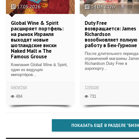
17.05.2026
14.04.2026
Global Wine & Spirit
Duty Free
расширяет портфель:
возвращается: James
на рынок Израиля
Richardson
выходят новые
возобновляет полную
шотландские виски
работу в Бен-Гурионе
Naked Malt и The
После длительного периода
Famous Grouse
ограничений магазины Jame
Richardson Duty Free в
Компания Global Wine & Spirit,
аэропорту...
один из ведущих
импортёров...
НАПИТКИ
ТУРИЗМ
484
731
ПОКАЗАТЬ ЕЩЁ В РАЗДЕЛЕ "БИЗН