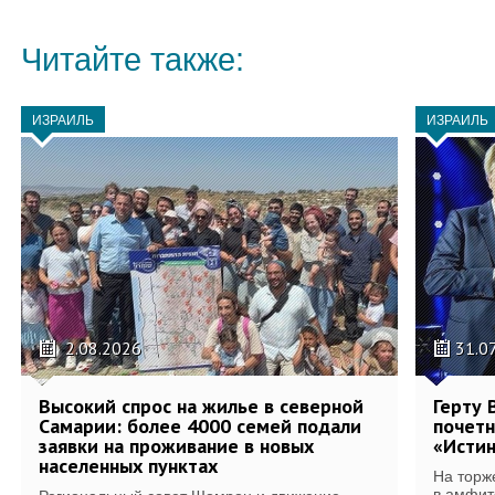
Читайте также:
ИЗРАИЛЬ
ИЗРАИЛЬ
2.08.2026
31.0
Высокий спрос на жилье в северной
Герту 
Самарии: более 4000 семей подали
почетн
заявки на проживание в новых
«Истин
населенных пунктах
На торж
в амфит