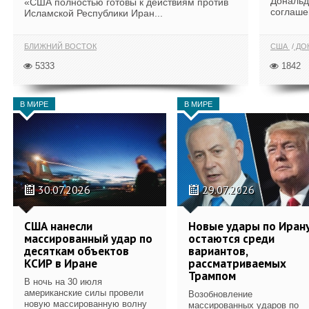
Дональд
«США полностью готовы к действиям против
соглаше
Исламской Республики Иран...
БЛИЖНИЙ ВОСТОК
США
ДОН
5333
1842
В МИРЕ
В МИРЕ
30.07.2026
29.07.2026
США нанесли
Новые удары по Иран
массированный удар по
остаются среди
десяткам объектов
вариантов,
КСИР в Иране
рассматриваемых
Трампом
В ночь на 30 июля
американские силы провели
Возобновление
новую массированную волну
массированных ударов по