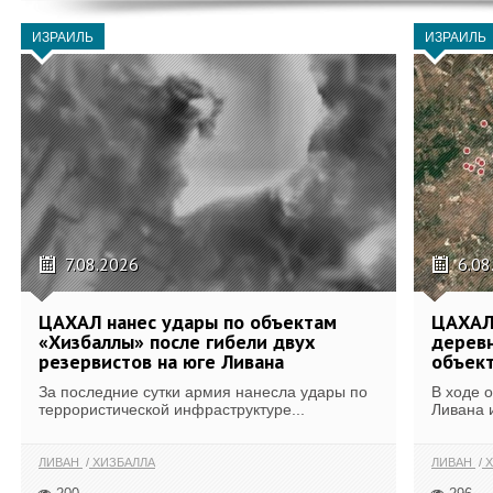
ИЗРАИЛЬ
ИЗРАИЛЬ
7.08.2026
6.08
ЦАХАЛ нанес удары по объектам
ЦАХАЛ:
«Хизбаллы» после гибели двух
деревн
резервистов на юге Ливана
объек
За последние сутки армия нанесла удары по
В ходе 
террористической инфраструктуре...
Ливана 
ЛИВАН
ХИЗБАЛЛА
ЛИВАН
Х