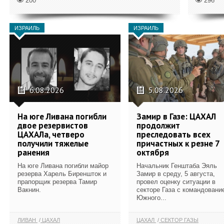
200
296
ИЗРАИЛЬ
ИЗРАИЛЬ
6.08.2026
5.08.2026
На юге Ливана погибли
Замир в Газе: ЦАХАЛ
двое резервистов
продолжит
ЦАХАЛа, четверо
преследовать всех
получили тяжелые
причастных к резне 7
ранения
октября
На юге Ливана погибли майор
Начальник Генштаба Эяль
резерва Харель Биреншток и
Замир в среду, 5 августа,
прапорщик резерва Тамир
провел оценку ситуации в
Вакнин.
секторе Газа с командовани
Южного...
ЛИВАН
ЦАХАЛ
ЦАХАЛ
СЕКТОР ГАЗЫ