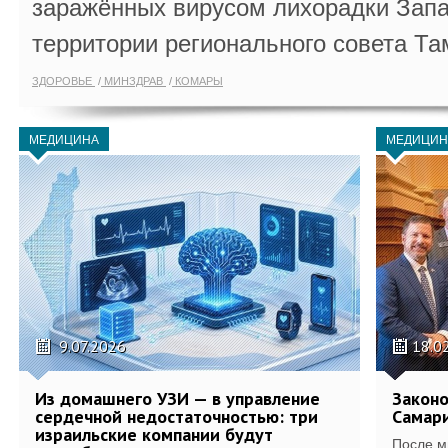
заражённых вирусом лихорадки Запа
территории регионального совета Та
ЗДОРОВЬЕ
МИНЗДРАВ
КОМАРЫ
МЕДИЦИНА
МЕДИЦИН
9.07.2026
18.0
Из домашнего УЗИ — в управление
Законо
сердечной недостаточностью: три
Самари
израильские компании будут
После м