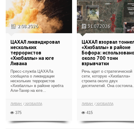
2.08.2026
31.07.2026
ЦАХАЛ ликвидировал
ЦАХАЛ взорвал тонне
нескольких
«Хизбаллы» в районе
террористов
Бофора: использован
«Хизбаллы» на юге
около 700 тонн
Ливана
взрывчатки
Пресс-служба ЦАХАЛа
Речь идет о стратегической
сообщила о ликвидации
сети, которую «Хизбалла»
нескольких террористов
строила около двух
«Хизбаллы» в районе хребта
десятилетий. Она состояла..
Али-Тахер на юге...
ЛИВАН
ХИЗБАЛЛА
ЛИВАН
ХИЗБАЛЛА
375
415