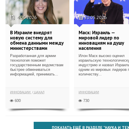
4.06.2026
20.05.2026
В Израиле внедрят
Маск: Израиль —
новую систему для
мировой лидер по
обмена данными между
инновациям на душу
министерствами
населения
Разработанная для армии
Илон Маск высоко оценил
технология поможет
израильскую технологическ
государственным ведомствам
индустрию и назвал Израил
быстрее обмениваться
одним из мировых лидеров 
информацией, принимать...
количеству...
ИННОВАЦИИ
ЦАХАЛ
ИННОВАЦИИ
600
730
ПОКАЗАТЬ ЕЩЁ В РАЗДЕЛЕ "НАУКА И Т