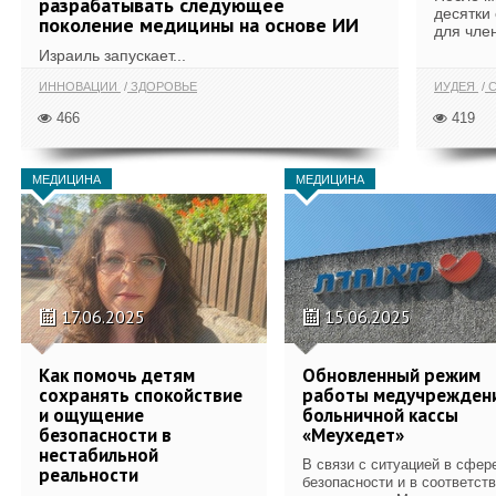
разрабатывать следующее
десятки
поколение медицины на основе ИИ
для член
Израиль запускает...
ИННОВАЦИИ
ЗДОРОВЬЕ
ИУДЕЯ
С
466
419
МЕДИЦИНА
МЕДИЦИНА
17.06.2025
15.06.2025
Как помочь детям
Обновленный режим
сохранять спокойствие
работы медучрежден
и ощущение
больничной кассы
безопасности в
«Меухедет»
нестабильной
В связи с ситуацией в сфер
реальности
безопасности и в соответст