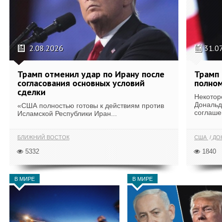
2.08.2026
31.0
Трамп отменил удар по Ирану после
Трамп 
согласования основных условий
полном
сделки
Некотор
Дональд
«США полностью готовы к действиям против
соглаше
Исламской Республики Иран...
БЛИЖНИЙ ВОСТОК
США
ДОН
5332
1840
В МИРЕ
В МИРЕ