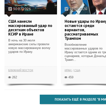
30.07.2026
29.07.2026
США нанесли
Новые удары по Иран
массированный удар по
остаются среди
десяткам объектов
вариантов,
КСИР в Иране
рассматриваемых
Трампом
В ночь на 30 июля
американские силы провели
Возобновление
новую массированную волну
массированных ударов по
ударов по Ирану.
Ирану остается одним из тр
сценариев, которые Дональ
Трамп...
БЛИЖНИЙ ВОСТОК
ИРАН
США
262
459
ПОКАЗАТЬ ЕЩЁ В РАЗДЕЛЕ "В МИ