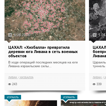
6.08.2026
5.08
ЦАХАЛ: «Хизбалла» превратила
ЦАХАЛ 
деревни юга Ливана в сеть военных
боепри
объектов
Ливан
В ходе операций последних месяцев на юге
Цзраиль
Ливана израильские силы...
туннель
ЛИВАН
ХИЗБАЛЛА
ЛИВАН
Х
243
339
ИЗРАИЛЬ
ИЗРАИЛЬ