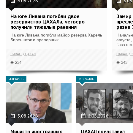
6.08.2026
5.08
На юге Ливана погибли двое
Замир 
резервистов ЦАХАЛа, четверо
пресле
получили тяжелые ранения
резне 
На юге Ливана погибли майор резерва Харель
Начальн
Биреншток и прапорщик...
августа,
Газа с к
ЛИВАН
ЦАХАЛ
ЦАХАЛ
С
234
343
ИЗРАИЛЬ
ИЗРАИЛЬ
5.08.2026
5.08.2026
Министр иностранных
ЦАХАЛ представил