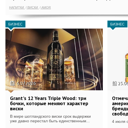
НАПИТКИ
ВИСКИ
AMOR
БИЗНЕС
БИЗНЕС
6.07.2026
25.0
Grant's 12 Years Triple Wood: три
Отмеч
бочки, которые меняют характер
америк
виски
бренды
свобо
В мире шотландского виски срок выдержки
уже давно перестал быть единственным...
4 июля 