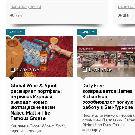
НАПИТКИ
ВИСКИ
НАПИТКИ
275
389
БИЗНЕС
БИЗНЕС
17.05.2026
14.04.2026
Global Wine & Spirit
Duty Free
расширяет портфель:
возвращается: James
на рынок Израиля
Richardson
выходят новые
возобновляет полную
шотландские виски
работу в Бен-Гурионе
Naked Malt и The
После длительного периода
Famous Grouse
ограничений магазины Jame
Richardson Duty Free в
Компания Global Wine & Spirit,
аэропорту...
один из ведущих