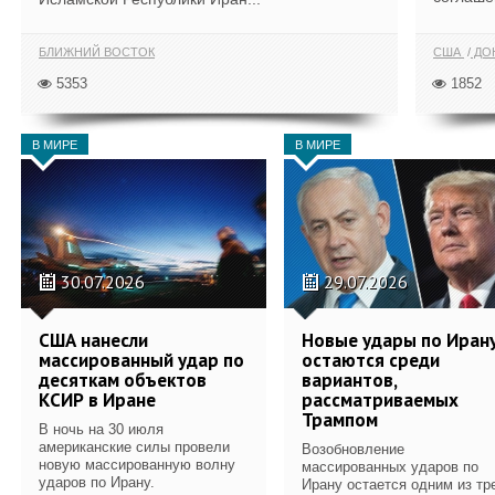
БЛИЖНИЙ ВОСТОК
США
ДОН
5353
1852
В МИРЕ
В МИРЕ
30.07.2026
29.07.2026
США нанесли
Новые удары по Иран
массированный удар по
остаются среди
десяткам объектов
вариантов,
КСИР в Иране
рассматриваемых
Трампом
В ночь на 30 июля
американские силы провели
Возобновление
новую массированную волну
массированных ударов по
ударов по Ирану.
Ирану остается одним из тр