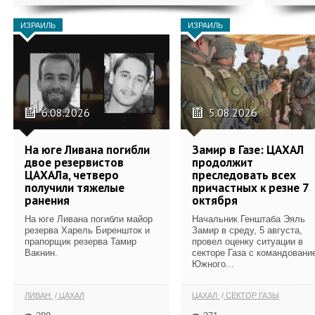
ИЗРАИЛЬ
ИЗРАИЛЬ
6.08.2026
5.08.2026
На юге Ливана погибли
Замир в Газе: ЦАХАЛ
двое резервистов
продолжит
ЦАХАЛа, четверо
преследовать всех
получили тяжелые
причастных к резне 7
ранения
октября
На юге Ливана погибли майор
Начальник Генштаба Эяль
резерва Харель Биреншток и
Замир в среду, 5 августа,
прапорщик резерва Тамир
провел оценку ситуации в
Вакнин.
секторе Газа с командовани
Южного...
ЛИВАН
ЦАХАЛ
ЦАХАЛ
СЕКТОР ГАЗЫ