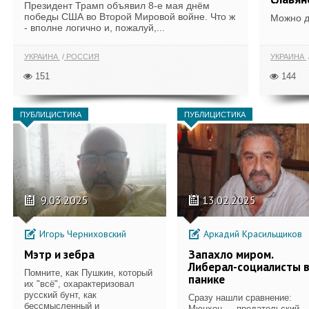
Президент Трамп объявил 8-е мая днём
победы США во Второй Мировой войне. Что ж
Можно дв
- вполне логично и, пожалуй,...
УКРАИНА
РОССИЯ
УКРАИНА
151
144
ПУБЛИЦИСТИКА
ПУБЛИЦИСТИКА
9.03.2025
13.02.2025
Игорь Черниховский
Аркадий Красильщиков
Мэтр и зебра
Запахло миром.
Либерал-социалисты 
Помните, как Пушкин, который
панике
их "всё", охарактеризовал
русский бунт, как
Сразу нашли сравнение:
бессмысленный и
Мюнхен — предательский