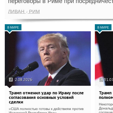
переговоры в Риме при посредничес
ЛИВАН
РИМ
В МИРЕ
В МИРЕ
2.08.2026
31.0
Трамп отменил удар по Ирану после
Трамп 
согласования основных условий
полном
сделки
Некотор
Дональд
«США полностью готовы к действиям против
соглаше
Исламской Республики Иран...