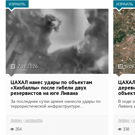
ИЗРАИЛЬ
ИЗРАИЛЬ
7.08.2026
6.08
ЦАХАЛ нанес удары по объектам
ЦАХАЛ:
«Хизбаллы» после гибели двух
деревн
резервистов на юге Ливана
объек
За последние сутки армия нанесла удары по
В ходе 
террористической инфраструктуре...
Ливана 
ЛИВАН
ХИЗБАЛЛА
ЛИВАН
Х
354
338