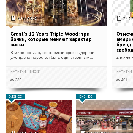
6.07.2026
25.0
Grant's 12 Years Triple Wood: три
Отмеч
бочки, которые меняют характер
америк
виски
бренды
свобо
В мире шотландского виски срок выдержки
уже давно перестал быть единственным...
4 июля 
НАПИТКИ
ВИСКИ
НАПИТКИ
285
401
БИЗНЕС
БИЗНЕС