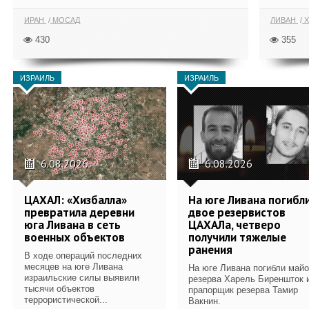
ИРАН
МОСАД
ЛИВАН
Х
430
355
ИЗРАИЛЬ
ИЗРАИЛЬ
6.08.2026
6.08.2026
ЦАХАЛ: «Хизбалла»
На юге Ливана погибл
превратила деревни
двое резервистов
юга Ливана в сеть
ЦАХАЛа, четверо
военных объектов
получили тяжелые
ранения
В ходе операций последних
месяцев на юге Ливана
На юге Ливана погибли май
израильские силы выявили
резерва Харель Биреншток 
тысячи объектов
прапорщик резерва Тамир
террористической...
Вакнин.