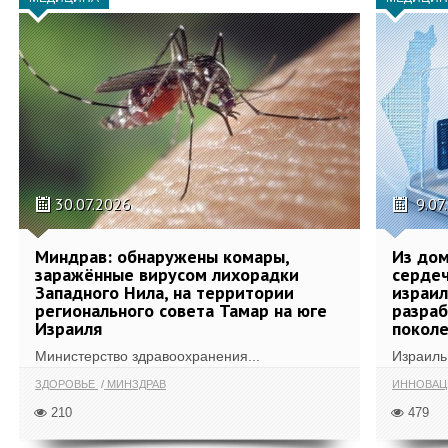
30.07.2026
9.07
Миндрав: обнаружены комары,
Из дом
заражённые вирусом лихорадки
сердеч
Западного Нила, на территории
израил
регионального совета Тамар на юге
разра
Израиля
поколе
Министерство здравоохранения...
Израиль 
ЗДОРОВЬЕ
МИНЗДРАВ
ИННОВА
210
479