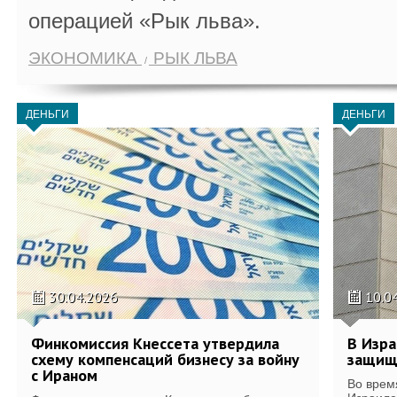
операцией «Рык льва».
ЭКОНОМИКА
РЫК ЛЬВА
ДЕНЬГИ
ДЕНЬГИ
30.04.2026
10.0
Финкомиссия Кнессета утвердила
В Изра
схему компенсаций бизнесу за войну
защищ
с Ираном
Во врем