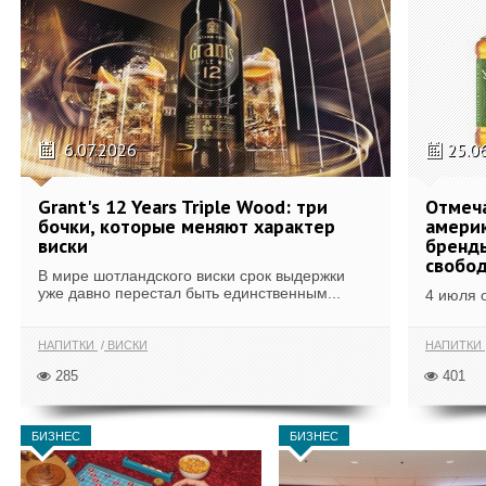
6.07.2026
25.0
Grant's 12 Years Triple Wood: три
Отмеч
бочки, которые меняют характер
америк
виски
бренды
свобо
В мире шотландского виски срок выдержки
уже давно перестал быть единственным...
4 июля 
НАПИТКИ
ВИСКИ
НАПИТКИ
285
401
БИЗНЕС
БИЗНЕС