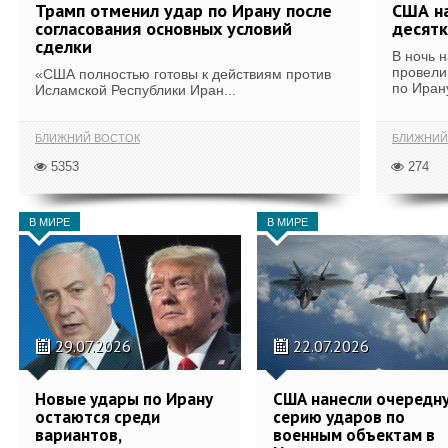
Трамп отменил удар по Ирану после
США на
согласования основных условий
десятк
сделки
В ночь 
провели
«США полностью готовы к действиям против
по Иран
Исламской Республики Иран...
БЛИЖНИЙ ВОСТОК
БЛИЖНИЙ
5353
274
В МИРЕ
В МИРЕ
29.07.2026
22.07.2026
Новые удары по Ирану
США нанесли очередн
остаются среди
серию ударов по
вариантов,
военным объектам в