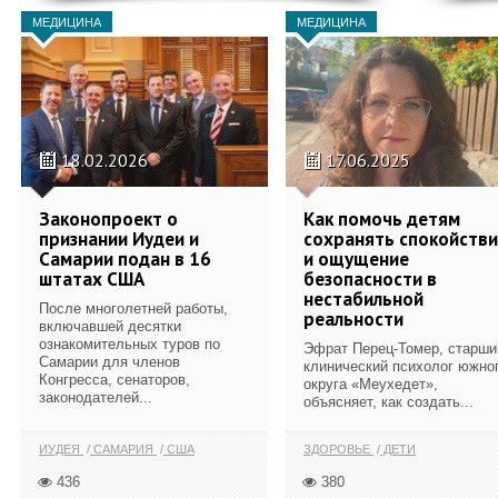
МЕДИЦИНА
МЕДИЦИНА
18.02.2026
17.06.2025
Законопроект о
Как помочь детям
признании Иудеи и
сохранять спокойств
Самарии подан в 16
и ощущение
штатах США
безопасности в
нестабильной
После многолетней работы,
реальности
включавшей десятки
ознакомительных туров по
Эфрат Перец-Томер, старши
Самарии для членов
клинический психолог южно
Конгресса, сенаторов,
округа «Меухедет»,
законодателей...
объясняет, как создать...
ИУДЕЯ
САМАРИЯ
США
ЗДОРОВЬЕ
ДЕТИ
436
380