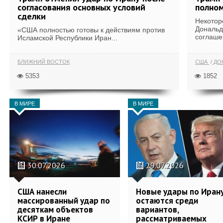
согласования основных условий
полном
сделки
Некотор
Дональд
«США полностью готовы к действиям против
соглаше
Исламской Республики Иран...
БЛИЖНИЙ ВОСТОК
США
ДОН
5353
1852
В МИРЕ
В МИРЕ
30.07.2026
29.07.2026
США нанесли
Новые удары по Иран
массированный удар по
остаются среди
десяткам объектов
вариантов,
КСИР в Иране
рассматриваемых