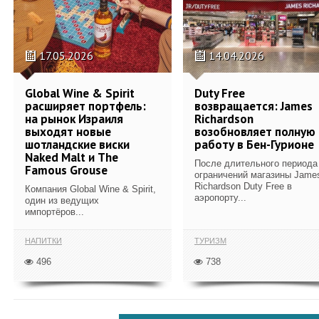
17.05.2026
14.04.2026
Global Wine & Spirit
Duty Free
расширяет портфель:
возвращается: James
на рынок Израиля
Richardson
выходят новые
возобновляет полную
шотландские виски
работу в Бен-Гурионе
Naked Malt и The
После длительного периода
Famous Grouse
ограничений магазины Jame
Richardson Duty Free в
Компания Global Wine & Spirit,
аэропорту...
один из ведущих
импортёров...
НАПИТКИ
ТУРИЗМ
496
738