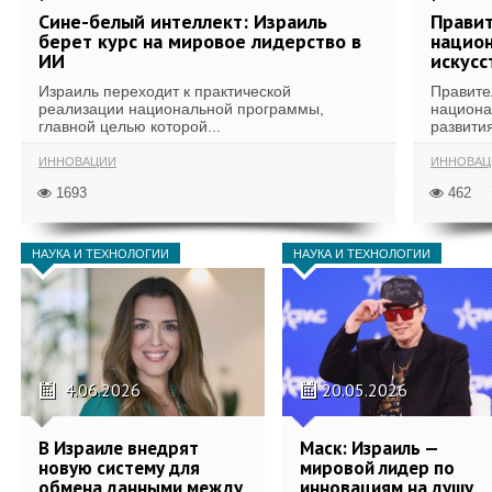
Сине-белый интеллект: Израиль
Правит
берет курс на мировое лидерство в
национ
ИИ
искусс
Израиль переходит к практической
Правите
реализации национальной программы,
национа
главной целью которой...
развития
ИННОВАЦИИ
ИННОВАЦ
1693
462
НАУКА И ТЕХНОЛОГИИ
НАУКА И ТЕХНОЛОГИИ
4.06.2026
20.05.2026
В Израиле внедрят
Маск: Израиль —
новую систему для
мировой лидер по
обмена данными между
инновациям на душу