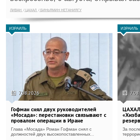
ЛИВАН
ЦАХАЛ
БИНЬЯМИН НЕТАНИЯГУ
ИЗРАИЛЬ
ИЗРАИЛЬ
7.08.2026
7.08
Гофман снял двух руководителей
ЦАХАЛ
«Мосада»: перестановки связывают с
«Хизба
провалом операции в Иране
резерв
Глава «Мосада» Роман Гофман снял с
За посл
должностей двух высокопоставленных...
террори