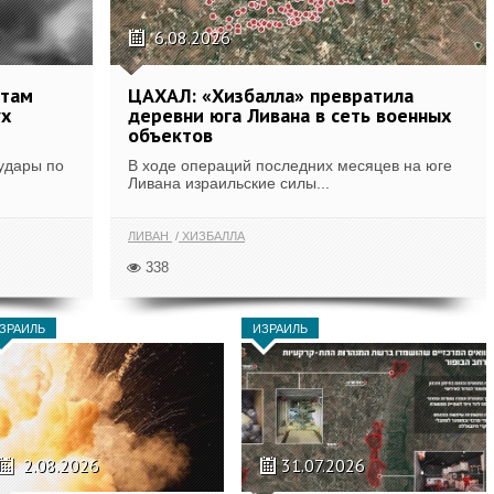
6.08.2026
ктам
ЦАХАЛ: «Хизбалла» превратила
ух
деревни юга Ливана в сеть военных
объектов
удары по
В ходе операций последних месяцев на юге
.
Ливана израильские силы...
ЛИВАН
ХИЗБАЛЛА
338
ЗРАИЛЬ
ИЗРАИЛЬ
2.08.2026
31.07.2026