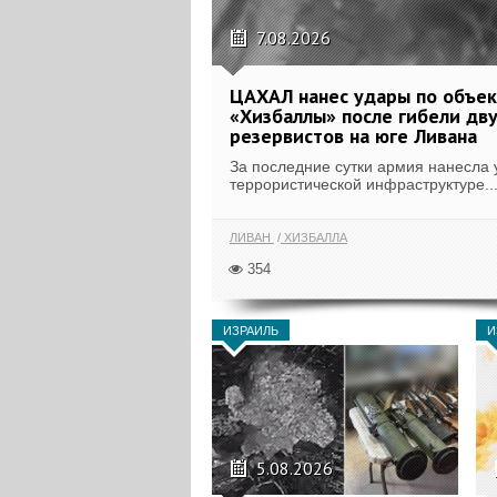
7.08.2026
ЦАХАЛ нанес удары по объе
«Хизбаллы» после гибели дв
резервистов на юге Ливана
За последние сутки армия нанесла 
террористической инфраструктуре..
ЛИВАН
ХИЗБАЛЛА
354
ИЗРАИЛЬ
И
5.08.2026