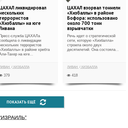
ЦАХАЛ ликвидировал
ЦАХАЛ взорвал тоннели
нескольких
«Хизбаллы» в районе
террористов
Бофора: использовано
«Хизбаллы» на юге
около 700 тонн
Ливана
взрывчатки
Пресс-служба ЦАХАЛа
Речь идет о стратегической
сообщила о ликвидации
сети, которую «Хизбалла»
нескольких террористов
строила около двух
«Хизбаллы» в районе хребта
десятилетий. Она состояла...
Али-Тахер на юге...
ЛИВАН
ХИЗБАЛЛА
ЛИВАН
ХИЗБАЛЛА
379
418
ПОКАЗАТЬ ЕЩЁ
“
ИЗРАИЛЬ
”