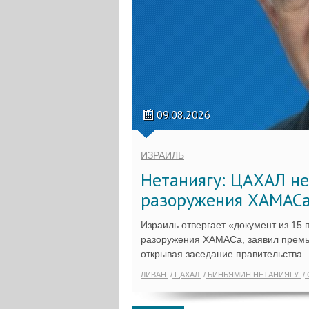
09.08.2026
ИЗРАИЛЬ
Нетаниягу: ЦАХАЛ не
разоружения ХАМАС
Израиль отвергает «документ из 15 п
разоружения ХАМАСа, заявил премье
открывая заседание правительства.
ЛИВАН
ЦАХАЛ
БИНЬЯМИН НЕТАНИЯГУ