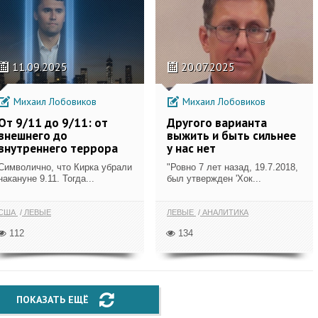
11.09.2025
20.07.2025
Михаил Лобовиков
Михаил Лобовиков
От 9/11 до 9/11: от
Другого варианта
внешнего до
выжить и быть сильнее
внутреннего террора
у нас нет
Символично, что Кирка убрали
"Ровно 7 лет назад, 19.7.2018,
накануне 9.11. Тогда...
был утвержден 'Хок...
США
ЛЕВЫЕ
ЛЕВЫЕ
АНАЛИТИКА
112
134
ПОКАЗАТЬ ЕЩЁ