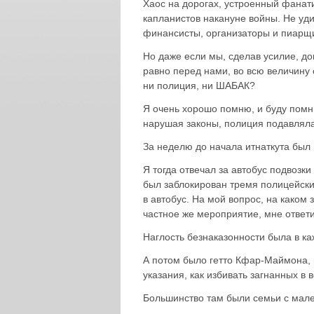
Хаос на дорогах, устроенный фанат
капланистов накануне войны. Не уди
финансисты, организаторы и пиарщ
Но даже если мы, сделав усилие, д
равно перед нами, во всю величину 
ни полиция, ни ШАБАК?
Я очень хорошо помню, и буду помни
нарушая законы, полиция подавляла
За неделю до начала итнаткута был
Я тогда отвечал за автобус подвозки
был заблокирован тремя полицейски
в автобус. На мой вопрос, на каком
частное же мероприятие, мне ответи
Наглость безнаказонности была в ка
А потом было гетто Кфар-Маймона, 
указания, как избивать загнанных в 
Большинство там были семьи с мале