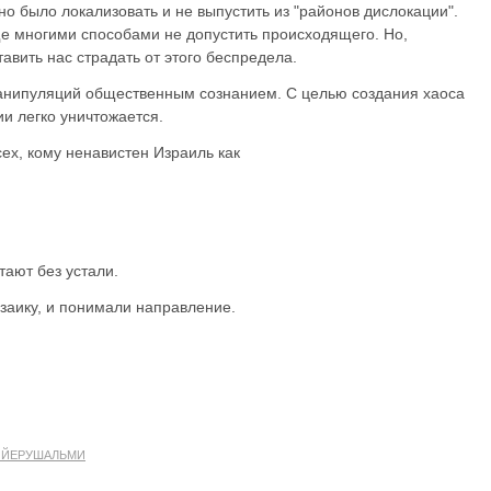
о было локализовать и не выпустить из "районов дислокации".
ще многими способами не допустить происходящего. Но,
авить нас страдать от этого беспредела.
анипуляций общественным сознанием. С целью создания хаоса
ии легко уничтожается.
ех, кому ненавистен Израиль как
тают без устали.
заику, и понимали направление.
 ЙЕРУШАЛЬМИ