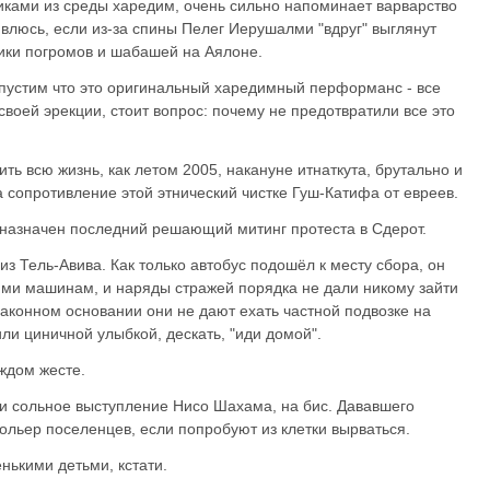
иками из среды харедим, очень сильно напоминает варварство
влюсь, если из-за спины Пелег Иерушалми "вдруг" выглянут
ики погромов и шабашей на Аялоне.
опустим что это оригинальный харедимный перформанс - все
своей эрекции, стоит вопрос: почему не предотвратили все это
ть всю жизнь, как летом 2005, накануне итнаткута, брутально и
 сопротивление этой этнический чистке Гуш-Катифа от евреев.
 назначен последний решающий митинг протеста в Сдерот.
 из Тель-Авива. Как только автобус подошёл к месту сбора, он
ми машинам, и наряды стражей порядка не дали никому зайти
 законном основании они не дают ехать частной подвозке на
ли циничной улыбкой, дескать, "иди домой".
ждом жесте.
и сольное выступление Нисо Шахама, на бис. Дававшего
вольер поселенцев, если попробуют из клетки вырваться.
нькими детьми, кстати.