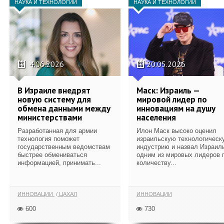
НАУКА И ТЕХНОЛОГИИ
НАУКА И ТЕХНОЛОГИИ
4.06.2026
20.05.2026
В Израиле внедрят
Маск: Израиль —
новую систему для
мировой лидер по
обмена данными между
инновациям на душу
министерствами
населения
Разработанная для армии
Илон Маск высоко оценил
технология поможет
израильскую технологическ
государственным ведомствам
индустрию и назвал Израил
быстрее обмениваться
одним из мировых лидеров 
информацией, принимать...
количеству...
ИННОВАЦИИ
ЦАХАЛ
ИННОВАЦИИ
600
730