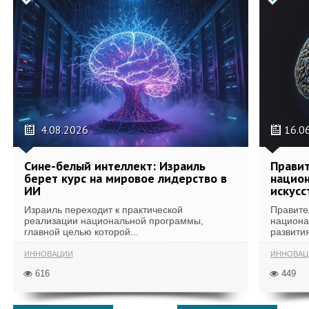
4.08.2026
16.0
Сине-белый интеллект: Израиль
Правит
берет курс на мировое лидерство в
национ
ИИ
искусс
Израиль переходит к практической
Правите
реализации национальной программы,
национа
главной целью которой...
развития
ИННОВАЦИИ
ИННОВАЦ
616
449