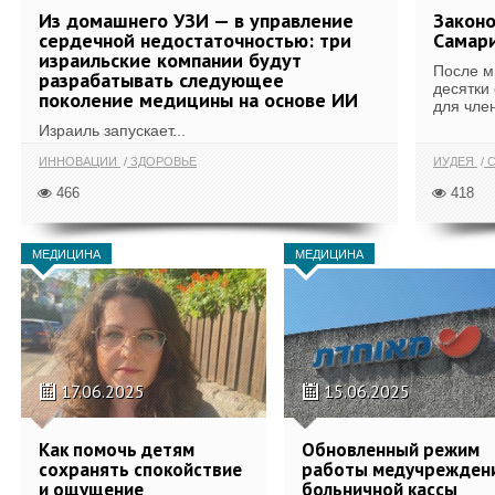
Из домашнего УЗИ — в управление
Законо
сердечной недостаточностью: три
Самари
израильские компании будут
После м
разрабатывать следующее
десятки
поколение медицины на основе ИИ
для член
Израиль запускает...
ИННОВАЦИИ
ЗДОРОВЬЕ
ИУДЕЯ
С
466
418
МЕДИЦИНА
МЕДИЦИНА
17.06.2025
15.06.2025
Как помочь детям
Обновленный режим
сохранять спокойствие
работы медучрежден
и ощущение
больничной кассы