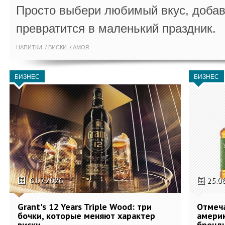
Просто выбери любимый вкус, добав
превратится в маленький праздник.
НАПИТКИ
ВИСКИ
AMOR
БИЗНЕС
БИЗНЕС
6.07.2026
25.0
Grant's 12 Years Triple Wood: три
Отмеч
бочки, которые меняют характер
америк
виски
бренды