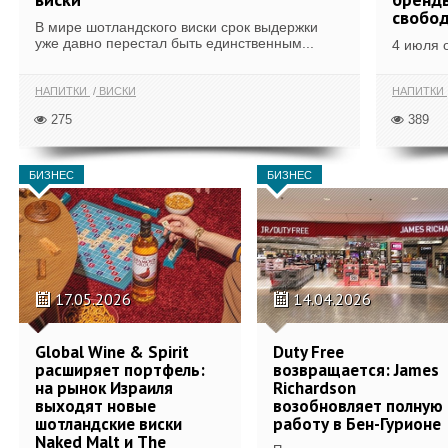
свобо
В мире шотландского виски срок выдержки
уже давно перестал быть единственным...
4 июля 
НАПИТКИ
ВИСКИ
НАПИТКИ
275
389
БИЗНЕС
БИЗНЕС
17.05.2026
14.04.2026
Global Wine & Spirit
Duty Free
расширяет портфель:
возвращается: James
на рынок Израиля
Richardson
выходят новые
возобновляет полную
шотландские виски
работу в Бен-Гурионе
Naked Malt и The