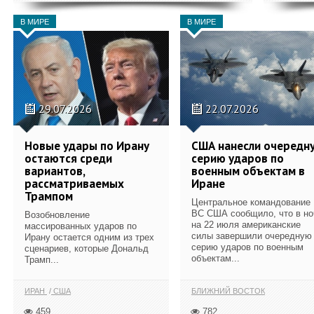
В МИРЕ
В МИРЕ
29.07.2026
22.07.2026
Новые удары по Ирану
США нанесли очередн
остаются среди
серию ударов по
вариантов,
военным объектам в
рассматриваемых
Иране
Трампом
Центральное командование
ВС США сообщило, что в но
Возобновление
на 22 июля американские
массированных ударов по
силы завершили очередную
Ирану остается одним из трех
серию ударов по военным
сценариев, которые Дональд
объектам...
Трамп...
ИРАН
США
БЛИЖНИЙ ВОСТОК
459
782