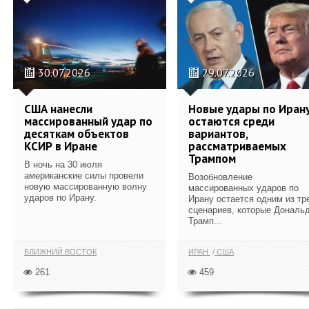
30.07.2026
29.07.2026
США нанесли
Новые удары по Иран
массированный удар по
остаются среди
десяткам объектов
вариантов,
КСИР в Иране
рассматриваемых
Трампом
В ночь на 30 июля
американские силы провели
Возобновление
новую массированную волну
массированных ударов по
ударов по Ирану.
Ирану остается одним из тр
сценариев, которые Дональ
Трамп...
БЛИЖНИЙ ВОСТОК
ИРАН
США
261
459