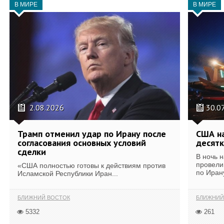
В МИРЕ
В МИРЕ
2.08.2026
30.0
Трамп отменил удар по Ирану после
США на
согласования основных условий
десятк
сделки
В ночь 
провели
«США полностью готовы к действиям против
по Иран
Исламской Республики Иран...
БЛИЖНИЙ ВОСТОК
БЛИЖНИЙ
5332
261