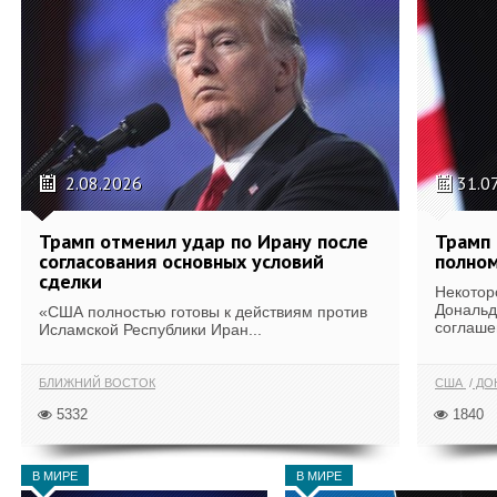
2.08.2026
31.0
Трамп отменил удар по Ирану после
Трамп 
согласования основных условий
полном
сделки
Некотор
Дональд
«США полностью готовы к действиям против
соглаше
Исламской Республики Иран...
БЛИЖНИЙ ВОСТОК
США
ДОН
5332
1840
В МИРЕ
В МИРЕ