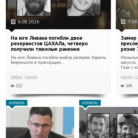
6.08.2026
5.08
На юге Ливана погибли двое
Замир 
резервистов ЦАХАЛа, четверо
пресле
получили тяжелые ранения
резне 
На юге Ливана погибли майор резерва Харель
Начальн
Биреншток и прапорщик...
августа,
Газа с к
ЛИВАН
ЦАХАЛ
ЦАХАЛ
С
222
340
ИЗРАИЛЬ
ИЗРАИЛЬ