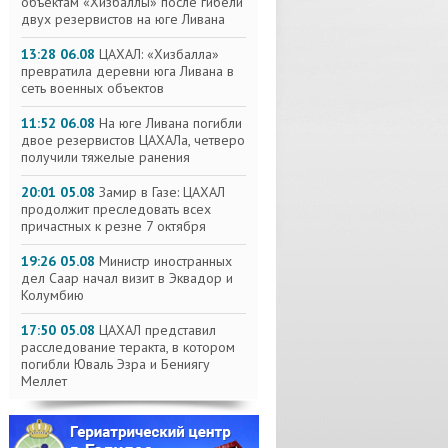
объектам «Хизбаллы» после гибели
двух резервистов на юге Ливана
13:28 06.08
ЦАХАЛ: «Хизбалла»
превратила деревни юга Ливана в
сеть военных объектов
11:52 06.08
На юге Ливана погибли
двое резервистов ЦАХАЛа, четверо
получили тяжелые ранения
20:01 05.08
Замир в Газе: ЦАХАЛ
продолжит преследовать всех
причастных к резне 7 октября
19:26 05.08
Министр иностранных
дел Саар начал визит в Эквадор и
Колумбию
17:50 05.08
ЦАХАЛ представил
расследование теракта, в котором
погибли Юваль Эзра и Бениягу
Меллет