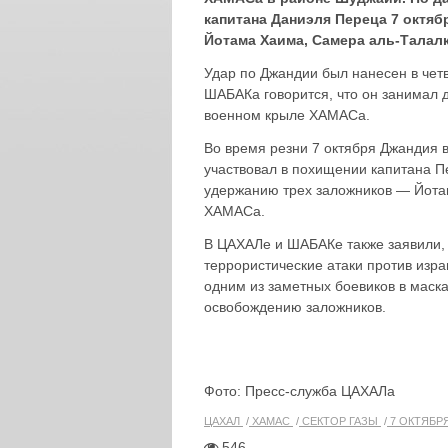
капитана Даниэля Переца 7 октяб
Йотама Хаима, Самера аль-Талал
Удар по Джандии был нанесен в чет
ШАБАКа говорится, что он занимал 
военном крыле ХАМАСа.
Во время резни 7 октября Джандия 
участвовал в похищении капитана П
удержанию трех заложников — Йота
ХАМАСа.
В ЦАХАЛе и ШАБАКе также заявили, 
террористические атаки против изра
одним из заметных боевиков в маск
освобождению заложников.
Фото: Пресс-служба ЦАХАЛа
ЦАХАЛ
ХАМАС
СЕКТОР ГАЗЫ
7 ОКТЯБР
546