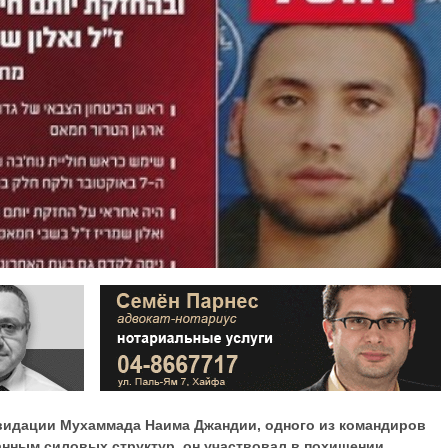
идации Мухаммада Наима Джандии, одного из командиров
нным силовых структур, он участвовал в похищении