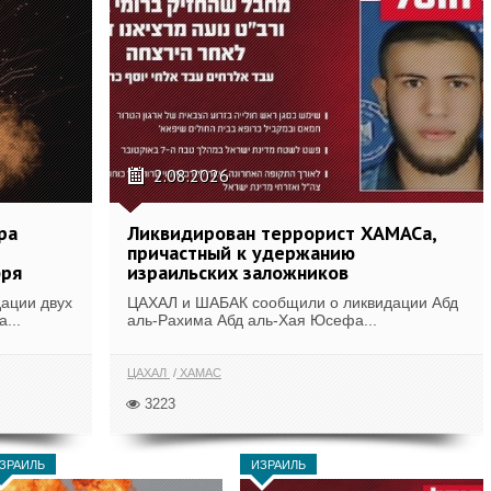
2.08.2026
ра
Ликвидирован террорист ХАМАСа,
причастный к удержанию
бря
израильских заложников
ации двух
ЦАХАЛ и ШАБАК сообщили о ликвидации Абд
...
аль-Рахима Абд аль-Хая Юсефа...
ЦАХАЛ
ХАМАС
3223
ЗРАИЛЬ
ИЗРАИЛЬ