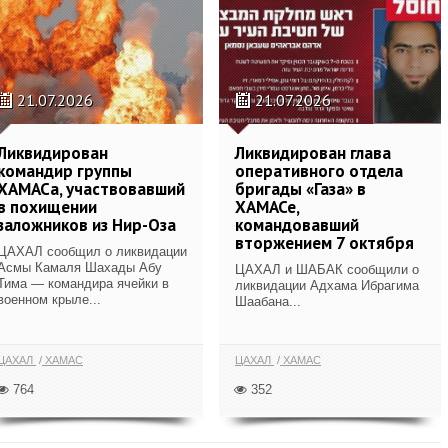
21.07.2026
21.07.2026
Ликвидирован
Ликвидирован глава
командир группы
оперативного отдела
ХАМАСа, участвовавший
бригады «Газа» в
в похищении
ХАМАСе,
заложников из Нир-Оза
командовавший
вторжением 7 октября
ЦАХАЛ сообщил о ликвидации
Асмы Камаля Шахады Абу
ЦАХАЛ и ШАБАК сообщили о
Тима — командира ячейки в
ликвидации Адхама Ибрагима
военном крыле...
Шаабана...
ЦАХАЛ
ХАМАС
ЦАХАЛ
ХАМАС
764
352