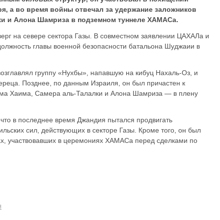
ря, а во время войны отвечал за удержание заложников
ки и Алона Шамриза в подземном туннеле ХАМАСа.
верг на севере сектора Газы. В совместном заявлении ЦАХАЛа и
должность главы военной безопасности батальона Шуджаии в
возглавлял группу «Нухбы», напавшую на кибуц Нахаль-Оз, и
ереца. Позднее, по данным Израиля, он был причастен к
ма Хаима, Самера аль-Талалки и Алона Шамриза — в плену
что в последнее время Джандия пытался продвигать
ильских сил, действующих в секторе Газы. Кроме того, он был
ах, участвовавших в церемониях ХАМАСа перед сделками по
Я