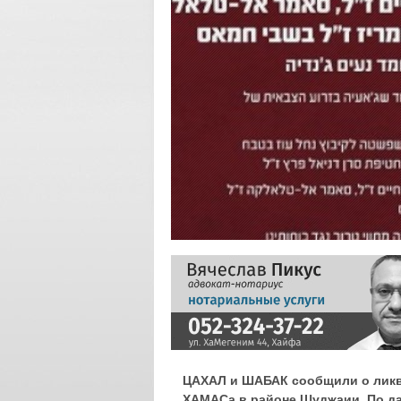
ЦАХАЛ и ШАБАК сообщили о ликв
ХАМАСа в районе Шуджаии. По да