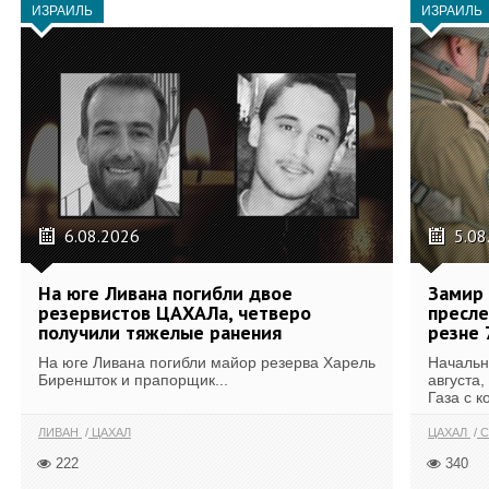
ИЗРАИЛЬ
ИЗРАИЛЬ
6.08.2026
5.08
На юге Ливана погибли двое
Замир 
резервистов ЦАХАЛа, четверо
пресле
получили тяжелые ранения
резне 
На юге Ливана погибли майор резерва Харель
Начальн
Биреншток и прапорщик...
августа,
Газа с к
ЛИВАН
ЦАХАЛ
ЦАХАЛ
С
222
340