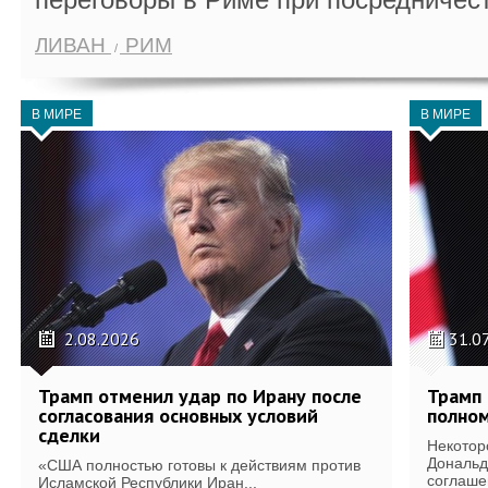
ЛИВАН
РИМ
В МИРЕ
В МИРЕ
2.08.2026
31.0
Трамп отменил удар по Ирану после
Трамп 
согласования основных условий
полном
сделки
Некотор
Дональд
«США полностью готовы к действиям против
соглаше
Исламской Республики Иран...