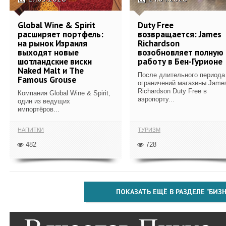
Global Wine & Spirit
Duty Free
расширяет портфель:
возвращается: James
на рынок Израиля
Richardson
выходят новые
возобновляет полную
шотландские виски
работу в Бен-Гурионе
Naked Malt и The
После длительного периода
Famous Grouse
ограничений магазины Jame
Richardson Duty Free в
Компания Global Wine & Spirit,
аэропорту...
один из ведущих
импортёров...
НАПИТКИ
ТУРИЗМ
482
728
ПОКАЗАТЬ ЕЩЁ В РАЗДЕЛЕ "БИЗН