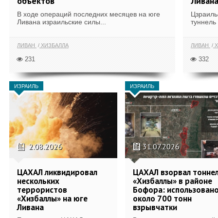
объектов
Ливан
В ходе операций последних месяцев на юге
Цзраиль
Ливана израильские силы...
туннель
ЛИВАН
ХИЗБАЛЛА
ЛИВАН
Х
231
332
ИЗРАИЛЬ
ИЗРАИЛЬ
2.08.2026
31.07.2026
ЦАХАЛ ликвидировал
ЦАХАЛ взорвал тонне
нескольких
«Хизбаллы» в районе
террористов
Бофора: использован
«Хизбаллы» на юге
около 700 тонн
Ливана
взрывчатки