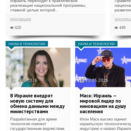
Израиль переходит к практической
Правите
реализации национальной программы,
национа
главной целью которой...
развития
ИННОВАЦИИ
ИННОВАЦ
620
449
НАУКА И ТЕХНОЛОГИИ
НАУКА И ТЕХНОЛОГИИ
4.06.2026
20.05.2026
В Израиле внедрят
Маск: Израиль —
новую систему для
мировой лидер по
обмена данными между
инновациям на душу
министерствами
населения
Разработанная для армии
Илон Маск высоко оценил
технология поможет
израильскую технологическ
государственным ведомствам
индустрию и назвал Израил