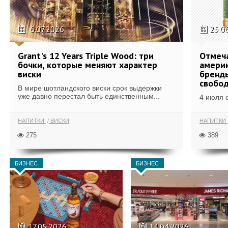
6.07.2026
25.0
Grant's 12 Years Triple Wood: три
Отмеч
бочки, которые меняют характер
америк
виски
бренды
свобо
В мире шотландского виски срок выдержки
уже давно перестал быть единственным...
4 июля 
НАПИТКИ
ВИСКИ
НАПИТКИ
275
389
БИЗНЕС
БИЗНЕС
17.05.2026
14.04.2026