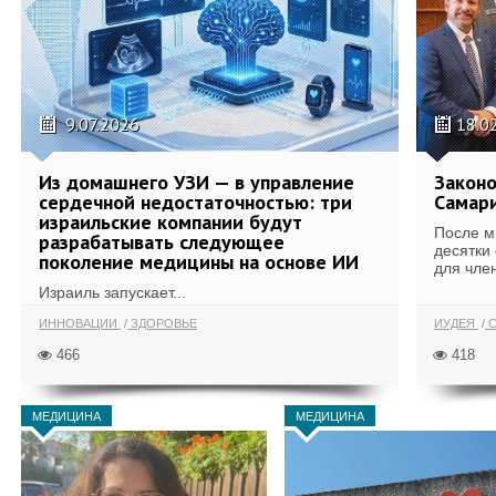
9.07.2026
18.0
Из домашнего УЗИ — в управление
Законо
сердечной недостаточностью: три
Самари
израильские компании будут
После м
разрабатывать следующее
десятки
поколение медицины на основе ИИ
для член
Израиль запускает...
ИННОВАЦИИ
ЗДОРОВЬЕ
ИУДЕЯ
С
466
418
МЕДИЦИНА
МЕДИЦИНА