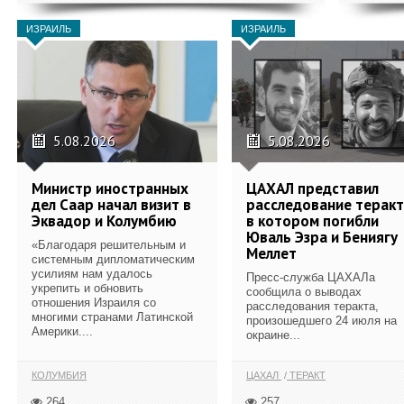
ИЗРАИЛЬ
ИЗРАИЛЬ
5.08.2026
5.08.2026
Министр иностранных
ЦАХАЛ представил
дел Саар начал визит в
расследование теракт
Эквадор и Колумбию
в котором погибли
Юваль Эзра и Бениягу
«Благодаря решительным и
Меллет
системным дипломатическим
усилиям нам удалось
Пресс-служба ЦАХАЛа
укрепить и обновить
сообщила о выводах
отношения Израиля со
расследования теракта,
многими странами Латинской
произошедшего 24 июля на
Америки....
окраине...
КОЛУМБИЯ
ЦАХАЛ
ТЕРАКТ
264
257