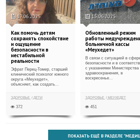
17.06.2025
15.06.2025
Как помочь детям
Обновленный режим
сохранять спокойствие
работы медучрежден
и ощущение
больничной кассы
безопасности в
«Меухедет»
нестабильной
В связи с ситуацией в сфер
реальности
безопасности и в соответст
с указаниями Министерства
Эфрат Перец-Томер, старший
здравоохранения, в
клинический психолог южного
воскресенье...
округа «Меухедет»,
объясняет, как создать...
ЗДОРОВЬЕ
ДЕТИ
ЗДОРОВЬЕ
МЕУХЕДЕТ
372
451
ПОКАЗАТЬ ЕЩЁ В РАЗДЕЛЕ "МЕДИ