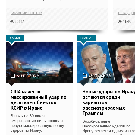
БЛИЖНИЙ ВОСТОК
США
ДОН
5332
1840
В МИРЕ
В МИРЕ
30.07.2026
29.07.2026
США нанесли
Новые удары по Иран
массированный удар по
остаются среди
десяткам объектов
вариантов,
КСИР в Иране
рассматриваемых
Трампом
В ночь на 30 июля
американские силы провели
Возобновление
новую массированную волну
массированных ударов по
ударов по Ирану.
Ирану остается одним из тр