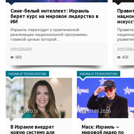
Сине-белый интеллект: Израиль
Правит
берет курс на мировое лидерство в
национ
ИИ
искусс
Израиль переходит к практической
Правите
реализации национальной программы,
национа
главной целью которой...
развития
ИННОВАЦИИ
ИННОВАЦ
968
458
НАУКА И ТЕХНОЛОГИИ
НАУКА И ТЕХНОЛОГИИ
4.06.2026
20.05.2026
В Израиле внедрят
Маск: Израиль —
новую систему для
мировой лидер по