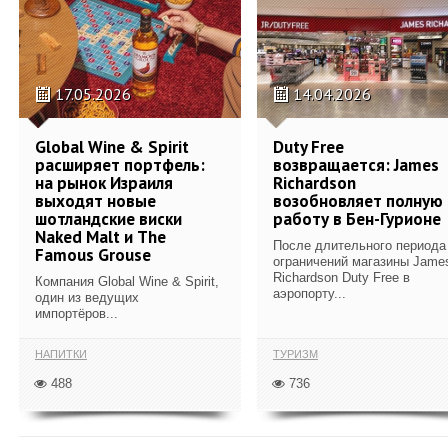
17.05.2026
14.04.2026
Global Wine & Spirit
Duty Free
расширяет портфель:
возвращается: James
на рынок Израиля
Richardson
выходят новые
возобновляет полную
шотландские виски
работу в Бен-Гурионе
Naked Malt и The
После длительного периода
Famous Grouse
ограничений магазины Jame
Richardson Duty Free в
Компания Global Wine & Spirit,
аэропорту...
один из ведущих
импортёров...
НАПИТКИ
ТУРИЗМ
488
736