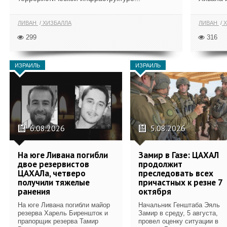
ЛИВАН
ХИЗБАЛЛА
ЛИВАН
Х
299
316
ИЗРАИЛЬ
ИЗРАИЛЬ
6.08.2026
5.08.2026
На юге Ливана погибли
Замир в Газе: ЦАХАЛ
двое резервистов
продолжит
ЦАХАЛа, четверо
преследовать всех
получили тяжелые
причастных к резне 7
ранения
октября
На юге Ливана погибли майор
Начальник Генштаба Эяль
резерва Харель Биреншток и
Замир в среду, 5 августа,
прапорщик резерва Тамир
провел оценку ситуации в