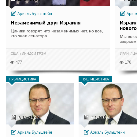
Ариэль Бульштейн
Ариэл
Незаменимый друг Израиля
Израил
нового
Циники говорят, что незаменимых нет, но все,
кто знал сенатора...
Мы воюе
зверьем.
США
ЛИНДСИ ГРЭМ
ИРАН
ЦА
477
170
ПУБЛИЦИСТИКА
ПУБЛИЦИСТИКА
6.11.2022
4.07.2021
Ариэль Бульштейн
Ариэль Бульштейн