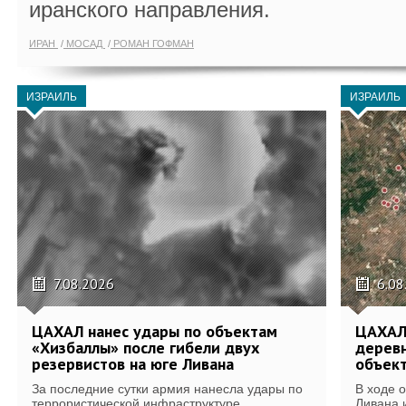
иранского направления.
ИРАН
МОСАД
РОМАН ГОФМАН
ИЗРАИЛЬ
ИЗРАИЛЬ
7.08.2026
6.08
ЦАХАЛ нанес удары по объектам
ЦАХАЛ:
«Хизбаллы» после гибели двух
деревн
резервистов на юге Ливана
объек
За последние сутки армия нанесла удары по
В ходе 
террористической инфраструктуре...
Ливана 