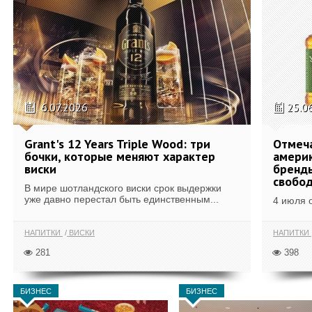
6.07.2026
25.0
Grant's 12 Years Triple Wood: три
Отмеч
бочки, которые меняют характер
америк
виски
бренды
свобо
В мире шотландского виски срок выдержки
уже давно перестал быть единственным...
4 июля 
НАПИТКИ
ВИСКИ
НАПИТКИ
281
398
БИЗНЕС
БИЗНЕС