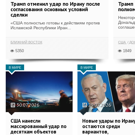
Трамп отменил удар по Ирану после
Трамп 
согласования основных условий
полном
сделки
Некотор
Дональд
«США полностью готовы к действиям против
соглаше
Исламской Республики Иран...
БЛИЖНИЙ ВОСТОК
США
ДОН
5350
1849
В МИРЕ
В МИРЕ
30.07.2026
29.07.2026
США нанесли
Новые удары по Иран
массированный удар по
остаются среди
десяткам объектов
вариантов,