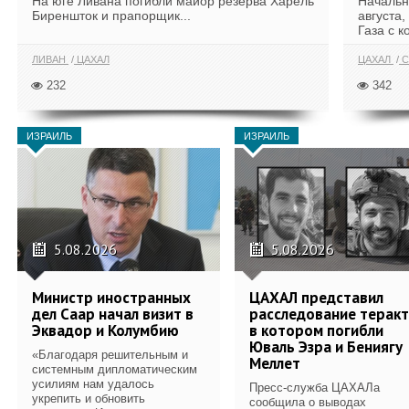
На юге Ливана погибли майор резерва Харель
Начальн
Биреншток и прапорщик...
августа,
Газа с к
ЛИВАН
ЦАХАЛ
ЦАХАЛ
С
232
342
ИЗРАИЛЬ
ИЗРАИЛЬ
5.08.2026
5.08.2026
Министр иностранных
ЦАХАЛ представил
дел Саар начал визит в
расследование теракт
Эквадор и Колумбию
в котором погибли
Юваль Эзра и Бениягу
«Благодаря решительным и
Меллет
системным дипломатическим
усилиям нам удалось
Пресс-служба ЦАХАЛа
укрепить и обновить
сообщила о выводах