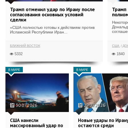
Трамп отменил удар по Ирану после
Трамп 
согласования основных условий
полном
сделки
Некотор
Дональд
«США полностью готовы к действиям против
соглаше
Исламской Республики Иран...
БЛИЖНИЙ ВОСТОК
США
ДОН
5332
1840
В МИРЕ
В МИРЕ
30.07.2026
29.07.2026
США нанесли
Новые удары по Иран
массированный удар по
остаются среди