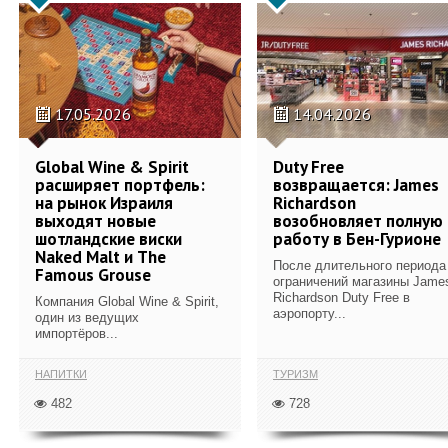
17.05.2026
14.04.2026
Global Wine & Spirit
Duty Free
расширяет портфель:
возвращается: James
на рынок Израиля
Richardson
выходят новые
возобновляет полную
шотландские виски
работу в Бен-Гурионе
Naked Malt и The
После длительного периода
Famous Grouse
ограничений магазины Jame
Richardson Duty Free в
Компания Global Wine & Spirit,
аэропорту...
один из ведущих
импортёров...
НАПИТКИ
ТУРИЗМ
482
728