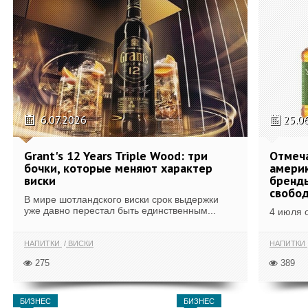
6.07.2026
25.0
Grant's 12 Years Triple Wood: три
Отмеч
бочки, которые меняют характер
америк
виски
бренды
свобо
В мире шотландского виски срок выдержки
уже давно перестал быть единственным...
4 июля 
НАПИТКИ
ВИСКИ
НАПИТКИ
275
389
БИЗНЕС
БИЗНЕС