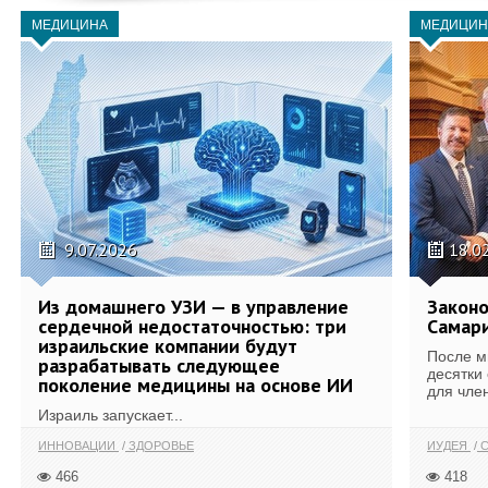
МЕДИЦИНА
МЕДИЦИН
9.07.2026
18.0
Из домашнего УЗИ — в управление
Законо
сердечной недостаточностью: три
Самари
израильские компании будут
После м
разрабатывать следующее
десятки
поколение медицины на основе ИИ
для член
Израиль запускает...
ИННОВАЦИИ
ЗДОРОВЬЕ
ИУДЕЯ
С
466
418