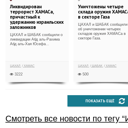
Ликвидирован
Уничтожены четыре
террорист ХАМАСа,
склада оружия ХАМАС
причастный к
в секторе Газа
удержанию израильских
ЦАХАЛ и ШАБАК сообщили
заложников
об уничтожении четырех
складов оружия ХАМАСа в
ЦАХАЛ и ШАБАК сообщили о
секторе Газа.
ликвидации Абд аль-Рахима
Абд аль-Хая Юсефа...
ЦАХАЛ
ХАМАС
ЦАХАЛ
ШАБАК
ХАМАС
3222
500
ПОКАЗАТЬ ЕЩЁ
Смотреть все новости по тегу “