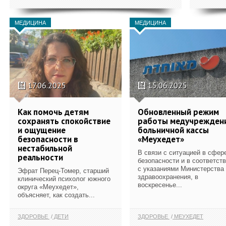
МЕДИЦИНА
МЕДИЦИНА
17.06.2025
15.06.2025
Как помочь детям
Обновленный режим
сохранять спокойствие
работы медучрежден
и ощущение
больничной кассы
безопасности в
«Меухедет»
нестабильной
В связи с ситуацией в сфер
реальности
безопасности и в соответст
с указаниями Министерства
Эфрат Перец-Томер, старший
здравоохранения, в
клинический психолог южного
воскресенье...
округа «Меухедет»,
объясняет, как создать...
ЗДОРОВЬЕ
ДЕТИ
ЗДОРОВЬЕ
МЕУХЕДЕТ