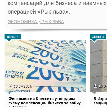
компенсаций для бизнеса и наемных 
операцией «Рык льва».
ЭКОНОМИКА
РЫК ЛЬВА
ДЕНЬГИ
ДЕНЬГИ
30.04.2026
10.0
Финкомиссия Кнессета утвердила
В Изра
схему компенсаций бизнесу за войну
защищ