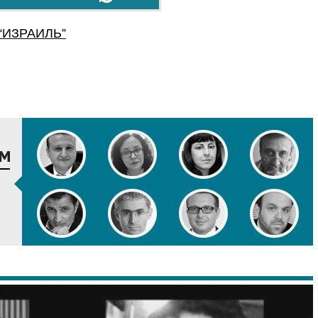
“
ИЗРАИЛЬ
”