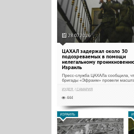
28.07.2026
ЦАХАЛ задержал около 30
подозреваемых в помощи
нелегальному проникновению
Израиль
Пресс-служба ЦАХАЛа сообщила, ч
бригады «Эфраим» провели масшт
операцию в населенных пунктах...
ИУДЕЯ
САМАРИЯ
444
ИЗРАИЛЬ
И