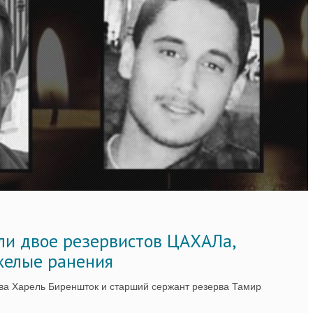
ли двое резервистов ЦАХАЛа,
желые ранения
ва Харель Биреншток и старший сержант резерва Тамир