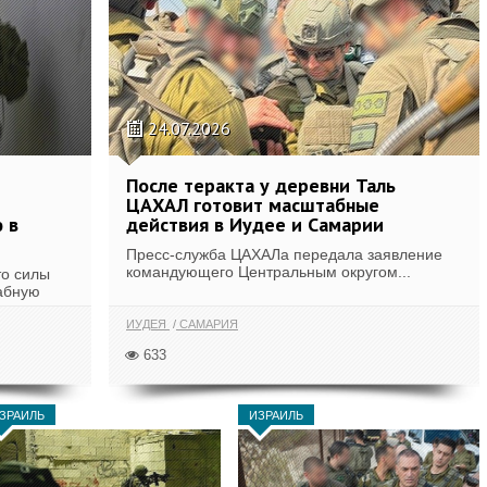
24.07.2026
После теракта у деревни Таль
ЦАХАЛ готовит масштабные
 в
действия в Иудее и Самарии
Пресс-служба ЦАХАЛа передала заявление
командующего Центральным округом...
то силы
абную
ИУДЕЯ
САМАРИЯ
633
ЗРАИЛЬ
ИЗРАИЛЬ