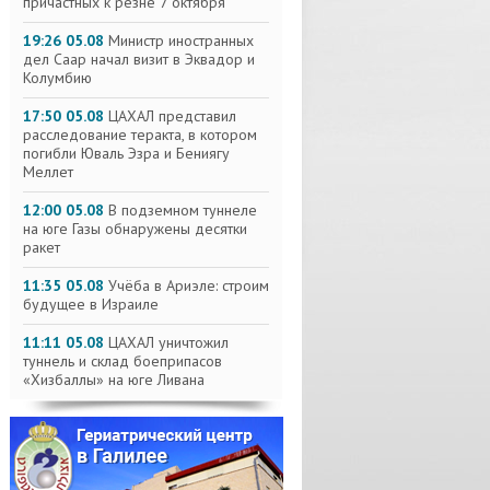
причастных к резне 7 октября
19:26 05.08
Министр иностранных
дел Саар начал визит в Эквадор и
Колумбию
17:50 05.08
ЦАХАЛ представил
расследование теракта, в котором
погибли Юваль Эзра и Бениягу
Меллет
12:00 05.08
В подземном туннеле
на юге Газы обнаружены десятки
ракет
11:35 05.08
Учёба в Ариэле: строим
будущее в Израиле
11:11 05.08
ЦАХАЛ уничтожил
туннель и склад боеприпасов
«Хизбаллы» на юге Ливана