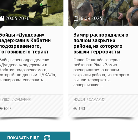
20.05.2026
8.09.2025
Бойцы «Дувдеван»
Замир распорядился о
задержали в Кабатии
полном закрытии
подозреваемого,
района, из которого
готовившего теракт
вышли террористы
Бойцы спецподразделения
Глава Генштаба генерал-
«Дувдеван» задержали в
лейтенант Эяль Замир
Кабатии подозреваемого,
распорядился о полном
который, по данным ЦАХАЛа,
закрытии района, из которого
планировал совершить...
вышли террористы,
совершившие...
ИУДЕЯ
САМАРИЯ
ИУДЕЯ
САМАРИЯ
639
143
ПОКАЗАТЬ ЕЩЁ