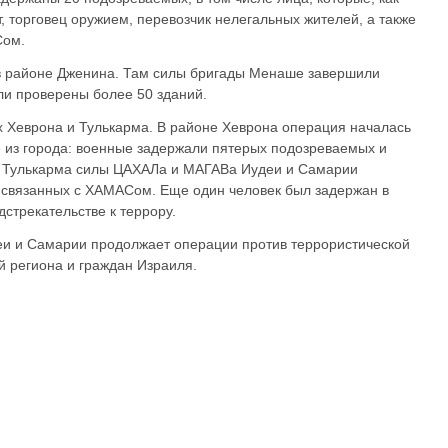
, торговец оружием, перевозчик нелегальных жителей, а также
Сом.
в районе Дженина. Там силы бригады Менаше завершили
ли проверены более 50 зданий.
 Хеврона и Тулькарма. В районе Хеврона операция началась
 из города: военные задержали пятерых подозреваемых и
не Тулькарма силы ЦАХАЛа и МАГАВа Иудеи и Самарии
 связанных с ХАМАСом. Еще один человек был задержан в
стрекательстве к террору.
еи и Самарии продолжает операции против террористической
 региона и граждан Израиля.