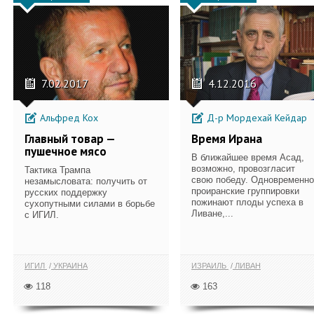
7.02.2017
4.12.2016
Альфред Кох
Д-р Мордехай Кейдар
Главный товар —
Время Ирана
пушечное мясо
В ближайшее время Асад,
возможно, провозгласит
Тактика Трампа
свою победу. Одновременно
незамысловата: получить от
проиранские группировки
русских поддержку
пожинают плоды успеха в
сухопутными силами в борьбе
Ливане,...
с ИГИЛ.
ИГИЛ
УКРАИНА
ИЗРАИЛЬ
ЛИВАН
118
163