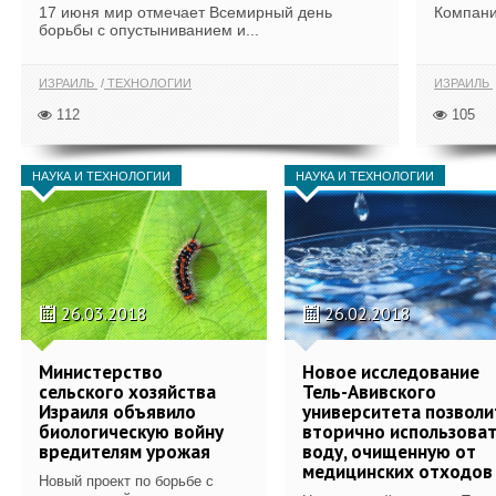
17 июня мир отмечает Всемирный день
Компани
борьбы с опустыниванием и...
ИЗРАИЛЬ
ТЕХНОЛОГИИ
ИЗРАИЛЬ
112
105
НАУКА И ТЕХНОЛОГИИ
НАУКА И ТЕХНОЛОГИИ
26.03.2018
26.02.2018
Министерство
Новое исследование
сельского хозяйства
Тель-Авивского
Израиля объявило
университета позволи
биологическую войну
вторично использова
вредителям урожая
воду, очищенную от
медицинских отходов
Новый проект по борьбе с