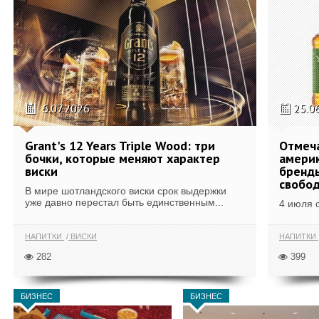
6.07.2026
25.0
Grant's 12 Years Triple Wood: три
Отмеч
бочки, которые меняют характер
америк
виски
бренды
свобо
В мире шотландского виски срок выдержки
уже давно перестал быть единственным...
4 июля 
НАПИТКИ
ВИСКИ
НАПИТКИ
282
399
БИЗНЕС
БИЗНЕС