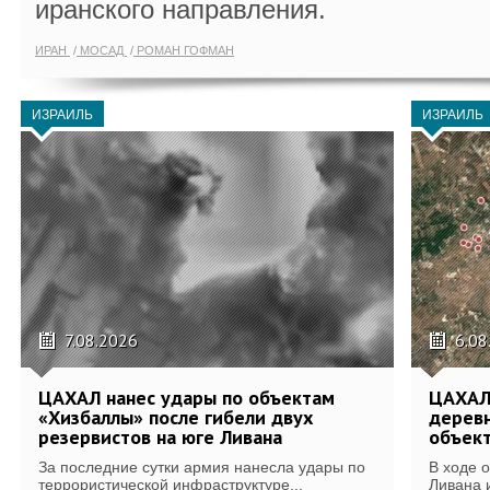
иранского направления.
ИРАН
МОСАД
РОМАН ГОФМАН
ИЗРАИЛЬ
ИЗРАИЛЬ
7.08.2026
6.08
ЦАХАЛ нанес удары по объектам
ЦАХАЛ:
«Хизбаллы» после гибели двух
деревн
резервистов на юге Ливана
объек
За последние сутки армия нанесла удары по
В ходе 
террористической инфраструктуре...
Ливана 