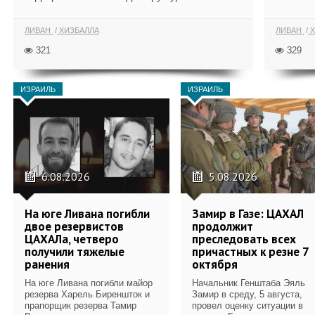
ЛИВАН
ХИЗБАЛЛА
ЛИВАН
Х
321
329
ИЗРАИЛЬ
ИЗРАИЛЬ
6.08.2026
5.08.2026
На юге Ливана погибли
Замир в Газе: ЦАХАЛ
двое резервистов
продолжит
ЦАХАЛа, четверо
преследовать всех
получили тяжелые
причастных к резне 7
ранения
октября
На юге Ливана погибли майор
Начальник Генштаба Эяль
резерва Харель Биреншток и
Замир в среду, 5 августа,
прапорщик резерва Тамир
провел оценку ситуации в