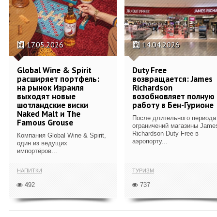
17.05.2026
14.04.2026
Global Wine & Spirit
Duty Free
расширяет портфель:
возвращается: James
на рынок Израиля
Richardson
выходят новые
возобновляет полную
шотландские виски
работу в Бен-Гурионе
Naked Malt и The
После длительного периода
Famous Grouse
ограничений магазины Jame
Richardson Duty Free в
Компания Global Wine & Spirit,
аэропорту...
один из ведущих
импортёров...
НАПИТКИ
ТУРИЗМ
492
737