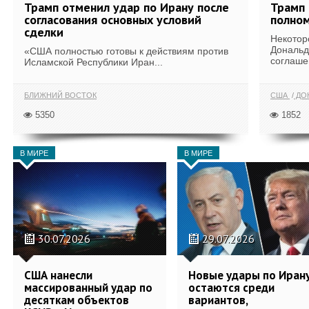
Трамп отменил удар по Ирану после
Трамп 
согласования основных условий
полном
сделки
Некотор
Дональд
«США полностью готовы к действиям против
соглаше
Исламской Республики Иран...
БЛИЖНИЙ ВОСТОК
США
ДОН
5350
1852
В МИРЕ
В МИРЕ
30.07.2026
29.07.2026
США нанесли
Новые удары по Иран
массированный удар по
остаются среди
десяткам объектов
вариантов,