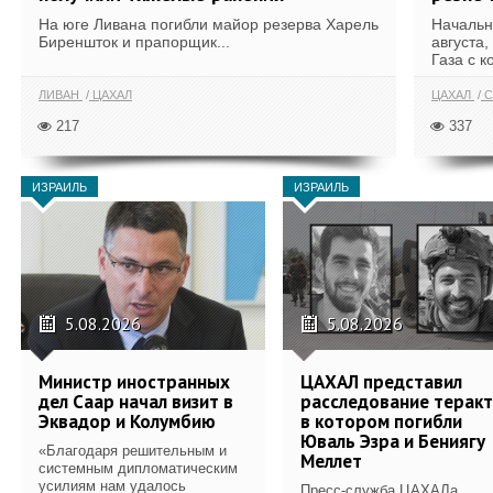
На юге Ливана погибли майор резерва Харель
Начальн
Биреншток и прапорщик...
августа,
Газа с к
ЛИВАН
ЦАХАЛ
ЦАХАЛ
С
217
337
ИЗРАИЛЬ
ИЗРАИЛЬ
5.08.2026
5.08.2026
Министр иностранных
ЦАХАЛ представил
дел Саар начал визит в
расследование теракт
Эквадор и Колумбию
в котором погибли
Юваль Эзра и Бениягу
«Благодаря решительным и
Меллет
системным дипломатическим
усилиям нам удалось
Пресс-служба ЦАХАЛа