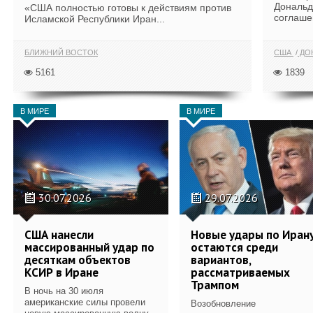
Дональд
«США полностью готовы к действиям против
соглаше
Исламской Республики Иран...
БЛИЖНИЙ ВОСТОК
США
ДОН
5161
1839
В МИРЕ
В МИРЕ
30.07.2026
29.07.2026
США нанесли
Новые удары по Иран
массированный удар по
остаются среди
десяткам объектов
вариантов,
КСИР в Иране
рассматриваемых
Трампом
В ночь на 30 июля
американские силы провели
Возобновление