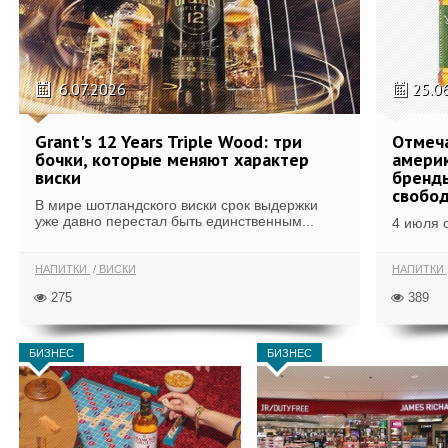
6.07.2026
25.0
Grant's 12 Years Triple Wood: три
Отмеч
бочки, которые меняют характер
америк
виски
бренды
свобо
В мире шотландского виски срок выдержки
уже давно перестал быть единственным...
4 июля 
НАПИТКИ
ВИСКИ
НАПИТКИ
275
389
БИЗНЕС
БИЗНЕС