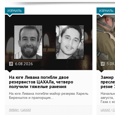
ИЗРАИЛЬ
ИЗРАИЛЬ
6.08.2026
5.08
На юге Ливана погибли двое
Замир 
резервистов ЦАХАЛа, четверо
пресле
получили тяжелые ранения
резне 
На юге Ливана погибли майор резерва Харель
Начальн
Биреншток и прапорщик...
августа,
Газа с к
ЛИВАН
ЦАХАЛ
ЦАХАЛ
С