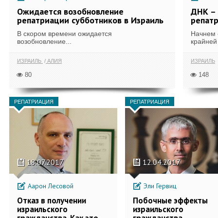
Ожидается возобновление
ДНК – 
репатриации субботников в Израиль
репат
В скором времени ожидается
Начнем с
возобновление...
крайней 
ИЗРАИЛЬ
АЛИЯ
ИЗРАИЛЬ
80
148
РЕПАТРИАЦИЯ
РЕПАТРИАЦИЯ
18.07.2017
12.04.2017
Аарон Лесовой
Эли Гервиц
Отказ в получении
Побочные эффекты
израильского
израильского
гражданства. Как это
гражданства