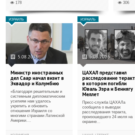
178
306
ИЗРАИЛЬ
ИЗРАИЛЬ
5.08.2026
5.08.2026
Министр иностранных
ЦАХАЛ представил
дел Саар начал визит в
расследование теракт
Эквадор и Колумбию
в котором погибли
Юваль Эзра и Бениягу
«Благодаря решительным и
Меллет
системным дипломатическим
усилиям нам удалось
Пресс-служба ЦАХАЛа
укрепить и обновить
сообщила о выводах
отношения Израиля со
расследования теракта,
многими странами Латинской
произошедшего 24 июля на
Америки....
окраине...