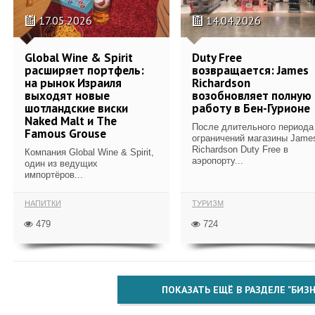
17.05.2026
14.04.2026
Global Wine & Spirit
Duty Free
расширяет портфель:
возвращается: James
на рынок Израиля
Richardson
выходят новые
возобновляет полную
шотландские виски
работу в Бен-Гурионе
Naked Malt и The
После длительного периода
Famous Grouse
ограничений магазины Jame
Richardson Duty Free в
Компания Global Wine & Spirit,
аэропорту...
один из ведущих
импортёров...
НАПИТКИ
ТУРИЗМ
479
724
ПОКАЗАТЬ ЕЩЁ В РАЗДЕЛЕ "БИЗН