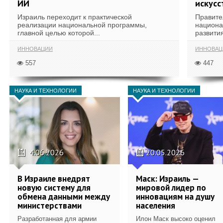
ИИ
искусс
Израиль переходит к практической
Правите
реализации национальной программы,
национа
главной целью которой...
развития
ИННОВАЦИИ
ИННОВАЦ
557
447
НАУКА И ТЕХНОЛОГИИ
НАУКА И ТЕХНОЛОГИИ
4.06.2026
20.05.2026
В Израиле внедрят
Маск: Израиль —
новую систему для
мировой лидер по
обмена данными между
инновациям на душу
министерствами
населения
Разработанная для армии
Илон Маск высоко оценил