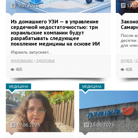
9.07.2026
18.0
Из домашнего УЗИ — в управление
Законо
сердечной недостаточностью: три
Самари
израильские компании будут
После м
разрабатывать следующее
десятки
поколение медицины на основе ИИ
для член
Израиль запускает...
ИННОВАЦИИ
ЗДОРОВЬЕ
ИУДЕЯ
С
465
416
МЕДИЦИНА
МЕДИЦИНА
17.06.2025
15.06.2025