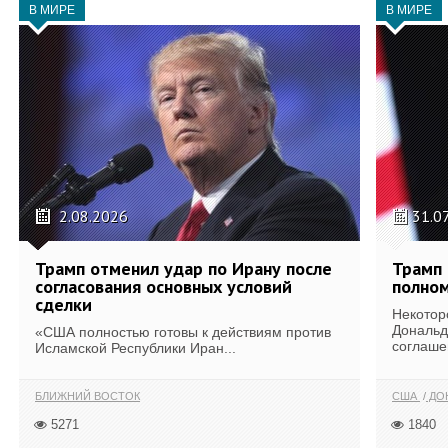
В МИРЕ
В МИРЕ
2.08.2026
31.0
Трамп отменил удар по Ирану после
Трамп 
согласования основных условий
полном
сделки
Некотор
Дональд
«США полностью готовы к действиям против
соглаше
Исламской Республики Иран...
БЛИЖНИЙ ВОСТОК
США
ДОН
5271
1840