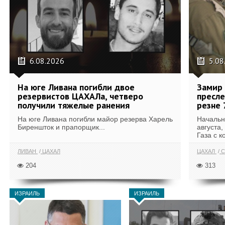
6.08.2026
5.08
На юге Ливана погибли двое
Замир 
резервистов ЦАХАЛа, четверо
пресле
получили тяжелые ранения
резне 
На юге Ливана погибли майор резерва Харель
Начальн
Биреншток и прапорщик...
августа,
Газа с к
ЛИВАН
ЦАХАЛ
ЦАХАЛ
С
204
313
ИЗРАИЛЬ
ИЗРАИЛЬ