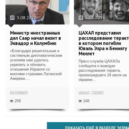
5.08.2026
5.08.2026
Министр иностранных
ЦАХАЛ представил
дел Саар начал визит в
расследование теракт
Эквадор и Колумбию
в котором погибли
Юваль Эзра и Бениягу
«Благодаря решительным и
Меллет
системным дипломатическим
усилиям нам удалось
Пресс-служба ЦАХАЛа
укрепить и обновить
сообщила о выводах
отношения Израиля со
расследования теракта,
многими странами Латинской
произошедшего 24 июля на
Америки....
окраине...
КОЛУМБИЯ
ЦАХАЛ
ТЕРАКТ
258
248
ПОКАЗАТЬ ЕЩЁ В РАЗДЕЛЕ "ИЗРА