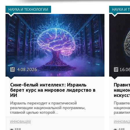
НАУКА И ТЕХНОЛОГИИ
НАУКА И 
4.08.2026
16.0
Сине-белый интеллект: Израиль
Правит
берет курс на мировое лидерство в
национ
ИИ
искусс
Израиль переходит к практической
Правите
реализации национальной программы,
национа
главной целью которой...
развития
ИННОВАЦИИ
ИННОВАЦ
558
448