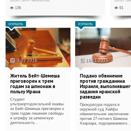
136
91
ИЗРАИЛЬ
ИЗРАИЛЬ
5.02.2026
16.11.2025
Житель Бейт-Шемеша
Подано обвинение
приговорен к трем
против гражданина
годам за шпионаж в
Израиля, выполнявшег
пользу Ирана
задания иранской
разведки
Студент
ультраортодоксальной ешивы
Прокуратура подала в
из Бейт-Шемеша приговорен к
окружной суд Хайфы
трем годам лишения свободы
обвинительное заключение
и штрафу за шпионскую
против 27-летнего Шимона
деятельность...
Азарзара, подозреваемого...