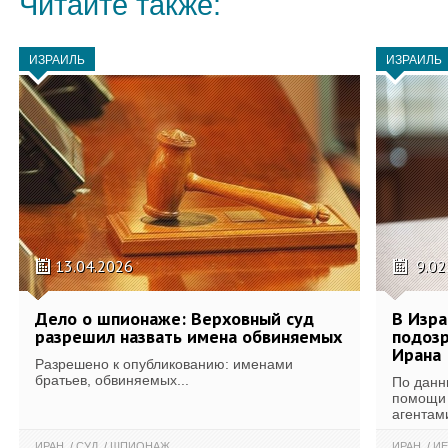
Читайте также:
ИЗРАИЛЬ
ИЗРАИЛЬ
13.04.2026
9.02
Дело о шпионаже: Верховный суд
В Изра
разрешил назвать имена обвиняемых
подозр
Ирана
Разрешено к опубликованию: именами
братьев, обвиняемых...
По данн
помощи 
агентам
ИРАН
СУД
ШПИОНАЖ
ИРАН
ИЕ