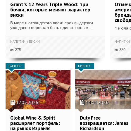
Grant's 12 Years Triple Wood: три
Отмеч
бочки, которые меняют характер
америк
виски
бренды
свобо
В мире шотландского виски срок выдержки
уже давно перестал быть единственным...
4 июля 
НАПИТКИ
ВИСКИ
НАПИТКИ
275
389
БИЗНЕС
БИЗНЕС
17.05.2026
14.04.2026
Global Wine & Spirit
Duty Free
расширяет портфель:
возвращается: James
на рынок Израиля
Richardson