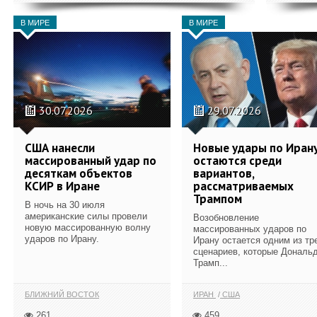
В МИРЕ
В МИРЕ
30.07.2026
29.07.2026
США нанесли
Новые удары по Иран
массированный удар по
остаются среди
десяткам объектов
вариантов,
КСИР в Иране
рассматриваемых
Трампом
В ночь на 30 июля
американские силы провели
Возобновление
новую массированную волну
массированных ударов по
ударов по Ирану.
Ирану остается одним из тр
сценариев, которые Дональ
Трамп...
БЛИЖНИЙ ВОСТОК
ИРАН
США
261
459