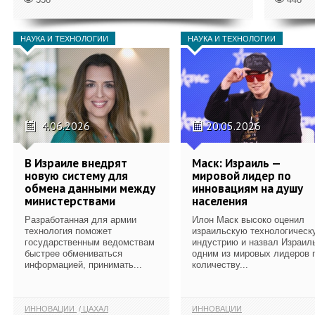
НАУКА И ТЕХНОЛОГИИ
НАУКА И ТЕХНОЛОГИИ
4.06.2026
20.05.2026
В Израиле внедрят
Маск: Израиль —
новую систему для
мировой лидер по
обмена данными между
инновациям на душу
министерствами
населения
Разработанная для армии
Илон Маск высоко оценил
технология поможет
израильскую технологическ
государственным ведомствам
индустрию и назвал Израил
быстрее обмениваться
одним из мировых лидеров 
информацией, принимать...
количеству...
ИННОВАЦИИ
ЦАХАЛ
ИННОВАЦИИ