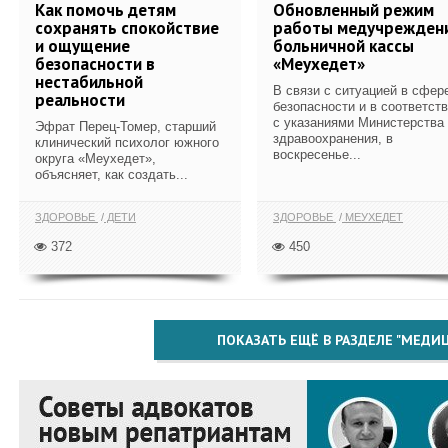
Как помочь детям
Обновленный режим
сохранять спокойствие
работы медучрежден
и ощущение
больничной кассы
безопасности в
«Меухедет»
нестабильной
В связи с ситуацией в сфер
реальности
безопасности и в соответст
с указаниями Министерства
Эфрат Перец-Томер, старший
здравоохранения, в
клинический психолог южного
воскресенье...
округа «Меухедет»,
объясняет, как создать...
ЗДОРОВЬЕ
ДЕТИ
ЗДОРОВЬЕ
МЕУХЕДЕТ
372
450
ПОКАЗАТЬ ЕЩЁ В РАЗДЕЛЕ "МЕДИ