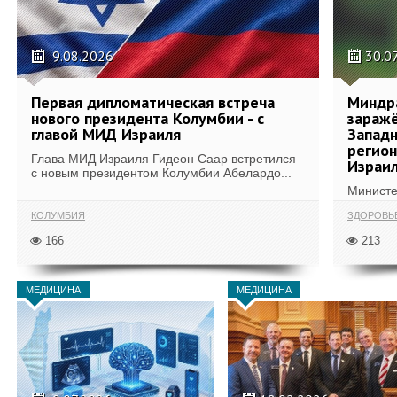
9.08.2026
30.0
Первая дипломатическая встреча
Миндр
нового президента Колумбии - с
зараж
главой МИД Израиля
Западн
регион
Глава МИД Израиля Гидеон Саар встретился
Израи
с новым президентом Колумбии Абелардо...
Министе
КОЛУМБИЯ
ЗДОРОВЬ
166
213
МЕДИЦИНА
МЕДИЦИНА