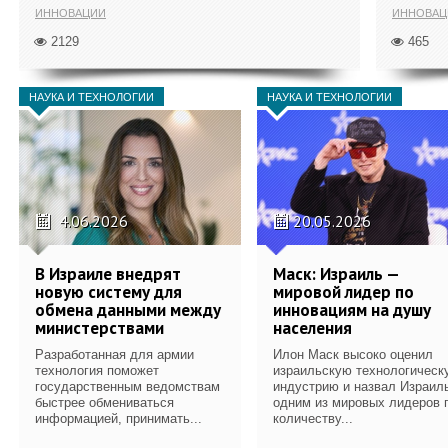
ИННОВАЦИИ
ИННОВАЦ
2129
465
НАУКА И ТЕХНОЛОГИИ
НАУКА И ТЕХНОЛОГИИ
4.06.2026
20.05.2026
В Израиле внедрят
Маск: Израиль —
новую систему для
мировой лидер по
обмена данными между
инновациям на душу
министерствами
населения
Разработанная для армии
Илон Маск высоко оценил
технология поможет
израильскую технологическ
государственным ведомствам
индустрию и назвал Израил
быстрее обмениваться
одним из мировых лидеров 
информацией, принимать...
количеству...