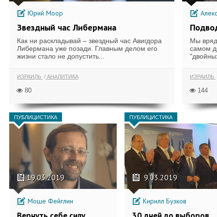
Юрий Моор
Алек
Звездный час Либермана
Подво
Как ни раскладывай – звездный час Авигдора
Мы вряд 
Либермана уже позади. Главным делом его
самом д
жизни стало не допустить...
"двойных
ИЗРАИЛЬ
АНАЛИТИКА
ИЗРАИЛЬ
80
144
ПУБЛИЦИСТИКА
ПУБЛИЦИСТИКА
19.03.2019
9.03.2019
Моше Фейглин
Кирилл Бузков
Вернуть себе силу
30 дней до выборов.