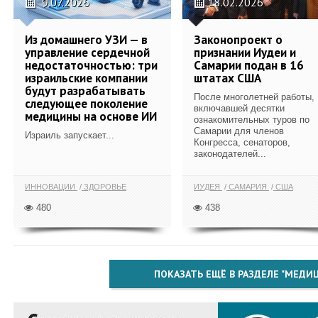
9.07.2026
18.02.2026
Из домашнего УЗИ — в
Законопроект о
управление сердечной
признании Иудеи и
недостаточностью: три
Самарии подан в 16
израильские компании
штатах США
будут разрабатывать
После многолетней работы,
следующее поколение
включавшей десятки
медицины на основе ИИ
ознакомительных туров по
Самарии для членов
Израиль запускает...
Конгресса, сенаторов,
законодателей...
ИННОВАЦИИ
ЗДОРОВЬЕ
ИУДЕЯ
САМАРИЯ
США
480
438
ПОКАЗАТЬ ЕЩЁ В РАЗДЕЛЕ "МЕДИ