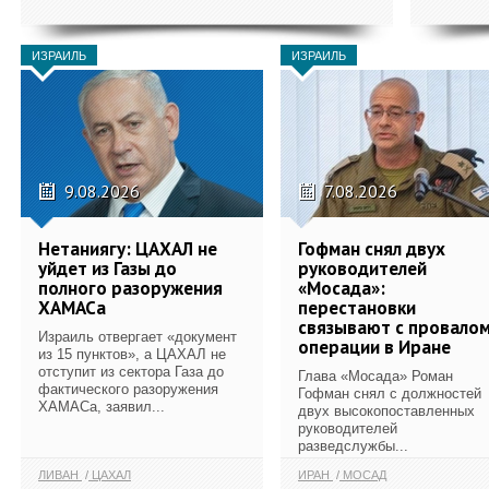
ИЗРАИЛЬ
ИЗРАИЛЬ
9.08.2026
7.08.2026
Нетаниягу: ЦАХАЛ не
Гофман снял двух
уйдет из Газы до
руководителей
полного разоружения
«Мосада»:
ХАМАСа
перестановки
связывают с провало
Израиль отвергает «документ
операции в Иране
из 15 пунктов», а ЦАХАЛ не
отступит из сектора Газа до
Глава «Мосада» Роман
фактического разоружения
Гофман снял с должностей
ХАМАСа, заявил...
двух высокопоставленных
руководителей
разведслужбы...
ЛИВАН
ЦАХАЛ
ИРАН
МОСАД