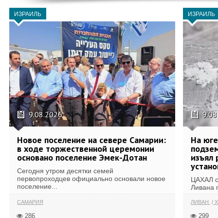
ИЗРАИЛЬ
ИЗРАИЛЬ
9.08.2026
9.08
Новое поселение на севере Самарии:
На юг
в ходе торжественной церемонии
подзе
основано поселение Эмек-Дотан
изъял 
устан
Сегодня утром десятки семей
первопроходцев официально основали новое
ЦАХАЛ с
поселение...
Ливана 
САМАРИЯ
ЛИВАН
Х
286
299