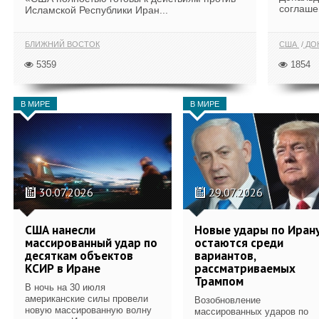
соглаше
Исламской Республики Иран...
БЛИЖНИЙ ВОСТОК
США
ДОН
5359
1854
В МИРЕ
В МИРЕ
30.07.2026
29.07.2026
США нанесли
Новые удары по Иран
массированный удар по
остаются среди
десяткам объектов
вариантов,
КСИР в Иране
рассматриваемых
Трампом
В ночь на 30 июля
американские силы провели
Возобновление
новую массированную волну
массированных ударов по