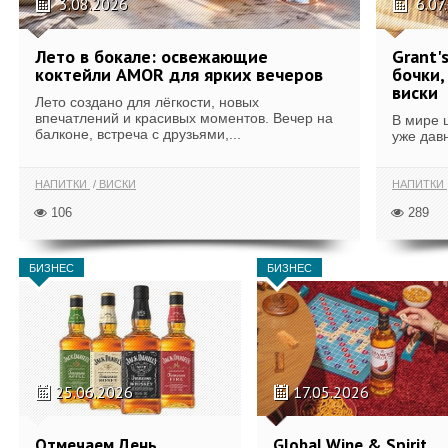
3.08.2026
6.07
Лето в бокале: освежающие
Grant'
коктейли AMOR для ярких вечеров
бочки,
виски
Лето создано для лёгкости, новых
впечатлений и красивых моментов. Вечер на
В мире 
балконе, встреча с друзьями,...
уже дав
НАПИТКИ
ВИСКИ
НАПИТКИ
106
289
БИЗНЕС
БИЗНЕС
25.06.2026
17.05.2026
Отмечаем День
Global Wine & Spirit