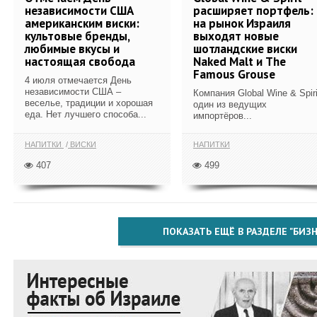
независимости США
расширяет портфель:
американским виски:
на рынок Израиля
культовые бренды,
выходят новые
любимые вкусы и
шотландские виски
настоящая свобода
Naked Malt и The
Famous Grouse
4 июля отмечается День
независимости США –
Компания Global Wine & Spiri
веселье, традиции и хорошая
один из ведущих
еда. Нет лучшего способа...
импортёров...
НАПИТКИ
ВИСКИ
НАПИТКИ
407
499
ПОКАЗАТЬ ЕЩЁ В РАЗДЕЛЕ "БИЗН