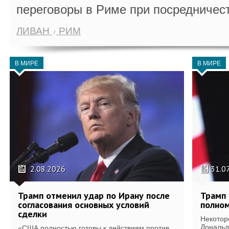
переговоры в Риме при посредничес
ЛИВАН
РИМ
В МИРЕ
В МИРЕ
2.08.2026
31.0
Трамп отменил удар по Ирану после
Трамп 
согласования основных условий
полном
сделки
Некотор
Дональд
«США полностью готовы к действиям против