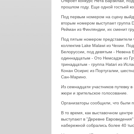
Откроет конкурс Нета Барзилай, по
прошлом году. Еще одной гостьей к
Под первым номером на сцену выйде
вторым номером выступает группа D
Рейман из Финляндии, их сменит гру
Под пятым номером представители 
коллектив Lake Malawi из Чехии. По
Белоруссии, под девятым - Невена Б
одиннадцатым - Ото Немсадзе из Гр
тринадцатым - группа Hatari из Исл
Конан Осирис из Португалии, шестна
Сан-Марино.
Из семнадцати участников путевку в
жюри и зрительское голосование.
Организаторы сообщили, что были 
В то время, как выставочном центр
выступают в "Деревне Евровидения"
набережной собрались более 40 тыся