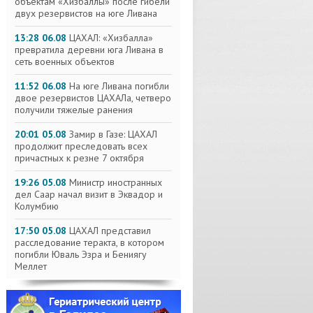
объектам «Хизбаллы» после гибели
двух резервистов на юге Ливана
13:28 06.08
ЦАХАЛ: «Хизбалла»
превратила деревни юга Ливана в
сеть военных объектов
11:52 06.08
На юге Ливана погибли
двое резервистов ЦАХАЛа, четверо
получили тяжелые ранения
20:01 05.08
Замир в Газе: ЦАХАЛ
продолжит преследовать всех
причастных к резне 7 октября
19:26 05.08
Министр иностранных
дел Саар начал визит в Эквадор и
Колумбию
17:50 05.08
ЦАХАЛ представил
расследование теракта, в котором
погибли Юваль Эзра и Бениягу
Меллет