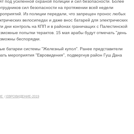
т под усиленной охраной полиции и сил безопасности. Более
отрудников сил безопасности на протяжении всей недели
роприятий. Из полиции передали, что запрещен пронос любых
ектрических велосипедах и даже внос батарей для электрических
ти дни контроль на КПП и в районах граничащих с Палестинской
зможные попытки терактов. 15 мая арабы будут отмечать "день
озможны беспорядки.
ые батареи системы "Железный купол". Ранее представители
вать мероприятия "Евровидения", подвергнув район Гуш Дана
ИЕ
ЕВРОВИДЕНИЕ-2019