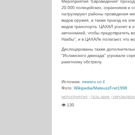
Мероприятия "Евровидения" проходя
20.000 полицейских, охранников и с
патрулируют районы проведения ме
видов оружия, а также проезд на эл
видов транспорта. ЦАХАЛ усилит в э
автономией, чтобы предотвратить во
Накбы", и в ЦАХАЛе полагают, что в
Дислоцированы также дополнительн
"Исламского джихада" угрожали сор
ракетному обстрелу.
Источник:
newsru.co.il
Фото:
Wikipedia/
MateuszFret1998
МЕРОПРИЯТИЯ
ТЕЛЬ-АВИВ
ЕВРОВИДЕН
130