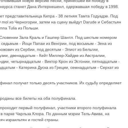
дготовившая новую версию песни, принесшей ей победу в
онкурса станет Дана Интернешенл, одержавшая победу в 1998.
т представительница Кипра - 38 летняя Тамта Годуадзе. Под
 mol из Черногории, затем на сцену выйдут Darude и Себастьян
ппа Tulia из Польши.
Словении Зала Краль и Гашпер Шантл. Под шестым номером
д седьмым - Йоци Папаи из Венгрии, под восьмым - Зена из
ожович из Сербии, под десятым - Элиот из Бельгии,
узии, двенадцатым - Кейт Миллер-Хайдке из Австралии,
андии, четырнадцатым - Виктор Крон из Эстонии, пятнадцатым -
дцатым - Катерина Дуска из Греции, семнадцатым - Серхат из
 финал получат только десять участников. Их судьбу определяет
проданы все билеты на оба полуфинала.
е проходит первый полуфинал, участники второго полуфинала
 в парке Чарльза Клора. По данным мэрии Тель-Авива, на
ч израильтян и гостей страны.