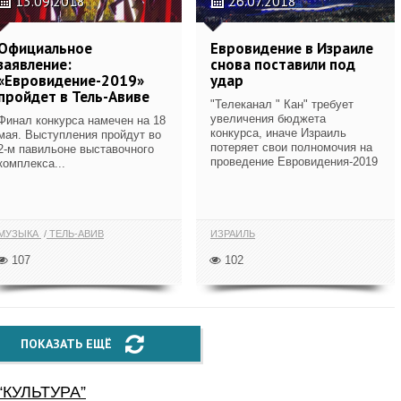
13.09.2018
26.07.2018
Официальное
Евровидение в Израиле
заявление:
снова поставили под
«Евровидение-2019»
удар
пройдет в Тель-Авиве
"Телеканал " Кан" требует
увеличения бюджета
Финал конкурса намечен на 18
конкурса, иначе Израиль
мая. Выступления пройдут во
потеряет свои полномочия на
2-м павильоне выставочного
проведение Евровидения-2019
комплекса...
МУЗЫКА
ТЕЛЬ-АВИВ
ИЗРАИЛЬ
107
102
ПОКАЗАТЬ ЕЩЁ
“
КУЛЬТУРА
”