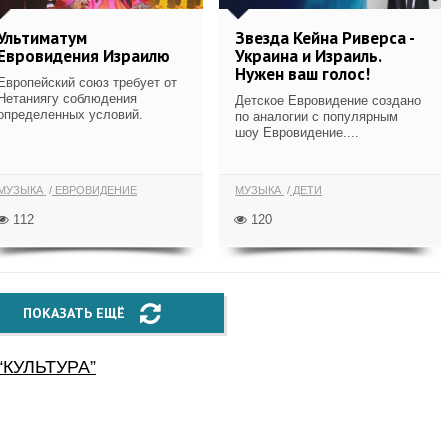
Ультиматум
Звезда Кейна Риверса -
Евровидения Израилю
Украина и Израиль.
Нужен ваш голос!
Европейский союз требует от
Нетаниягу соблюдения
Детское Евровидение создано
определенных условий.
по аналогии с популярным
шоу Евровидение....
МУЗЫКА
ЕВРОВИДЕНИЕ
МУЗЫКА
ДЕТИ
112
120
ПОКАЗАТЬ ЕЩЁ
“
КУЛЬТУРА
”