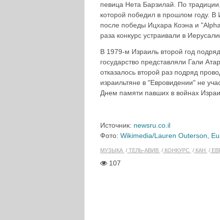
певица Нета Барзилай. По традиции
которой победил в прошлом году. В 
после победы Ицхара Коэна и "Alph
раза конкурс устраивали в Иерусали
В 1979-м Израиль второй год подряд
государство представляли Гали Атар
отказалось второй раз подряд прово
израильтяне в "Евровидении" не учас
Днем памяти павших в войнах Израи
Источник:
newsru.co.il
Фото:
Wikimedia/Lauren Outerson, Eu
МУЗЫКА
ТЕЛЬ-АВИВ
КОНКУРС
КАН
ЕВ
107