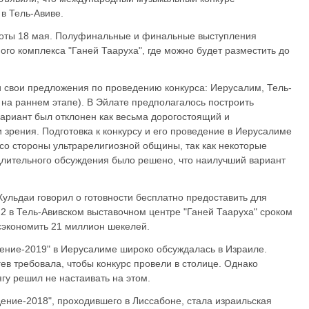
в Тель-Авиве.
боты 18 мая. Полуфинальные и финальные выступления
ого комплекса "Ганей Тааруха", где можно будет разместить до
и свои предложения по проведению конкурса: Иерусалим, Тель-
 на раннем этапе). В Эйлате предполагалось построить
вариант был отклонен как весьма дорогостоящий и
 зрения. Подготовка к конкурсу и его проведение в Иерусалиме
со стороны ультрарелигиозной общины, так как некоторые
 длительного обсуждения было решено, что наилучший вариант
ульдаи говорил о готовности бесплатно предоставить для
 2 в Тель-Авивском выставочном центре "Ганей Тааруха" сроком
 сэкономить 21 миллион шекелей.
ение-2019" в Иерусалиме широко обсуждалась в Израиле.
ев требовала, чтобы конкурс провели в столице. Однако
у решил не настаивать на этом.
ение-2018", проходившего в Лиссабоне, стала израильская