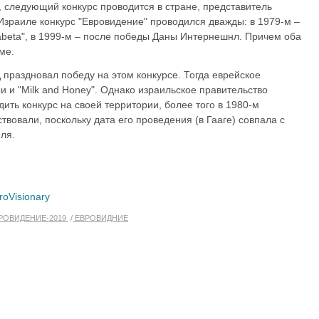
, следующий конкурс проводится в стране, представитель
Израиле конкурс "Евровидение" проводился дважды: в 1979-м –
abeta", в 1999-м – после победы Даны Интернешнл. Причем оба
ме.
 праздновал победу на этом конкурсе. Тогда еврейское
и и "Milk and Honey". Однако израильское правительство
дить конкурс на своей территории, более того в 1980-м
твовали, поскольку дата его проведения (в Гааге) совпала с
ля.
roVisionary
РОВИДЕНИЕ-2019
ЕВРОВИДНИЕ