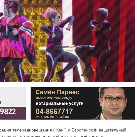
рация телерадиовещания ("Кан") и Европейский вещательный
 объявили, что международный музыкальный конкурс