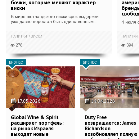
бочки, которые меняют характер
америк
виски
бренды
свобо
В мире шотландского виски срок выдержки
уже давно перестал быть единственным...
4 июля 
НАПИТКИ
ВИСКИ
НАПИТКИ
278
394
БИЗНЕС
БИЗНЕС
17.05.2026
14.04.2026
Global Wine & Spirit
Duty Free
расширяет портфель:
возвращается: James
на рынок Израиля
Richardson
выходят новые
возобновляет полную