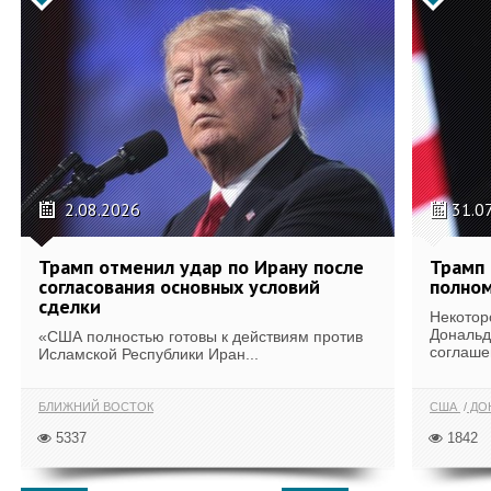
2.08.2026
31.0
Трамп отменил удар по Ирану после
Трамп 
согласования основных условий
полном
сделки
Некотор
Дональд
«США полностью готовы к действиям против
соглаше
Исламской Республики Иран...
БЛИЖНИЙ ВОСТОК
США
ДОН
5337
1842