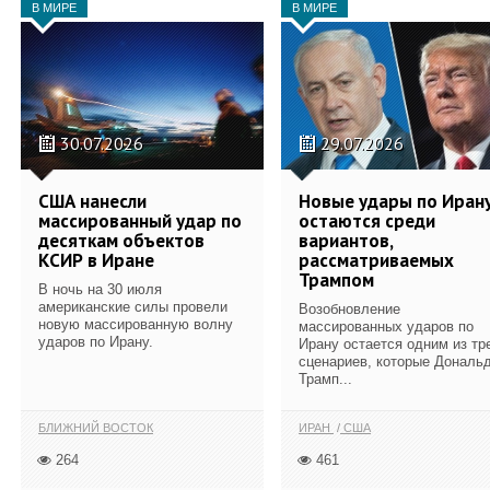
В МИРЕ
В МИРЕ
30.07.2026
29.07.2026
США нанесли
Новые удары по Иран
массированный удар по
остаются среди
десяткам объектов
вариантов,
КСИР в Иране
рассматриваемых
Трампом
В ночь на 30 июля
американские силы провели
Возобновление
новую массированную волну
массированных ударов по
ударов по Ирану.
Ирану остается одним из тр
сценариев, которые Дональ
Трамп...
БЛИЖНИЙ ВОСТОК
ИРАН
США
264
461