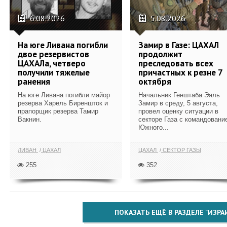
6.08.2026
5.08.2026
На юге Ливана погибли
Замир в Газе: ЦАХАЛ
двое резервистов
продолжит
ЦАХАЛа, четверо
преследовать всех
получили тяжелые
причастных к резне 7
ранения
октября
На юге Ливана погибли майор
Начальник Генштаба Эяль
резерва Харель Биреншток и
Замир в среду, 5 августа,
прапорщик резерва Тамир
провел оценку ситуации в
Вакнин.
секторе Газа с командовани
Южного...
ЛИВАН
ЦАХАЛ
ЦАХАЛ
СЕКТОР ГАЗЫ
255
352
ПОКАЗАТЬ ЕЩЁ В РАЗДЕЛЕ "ИЗРА