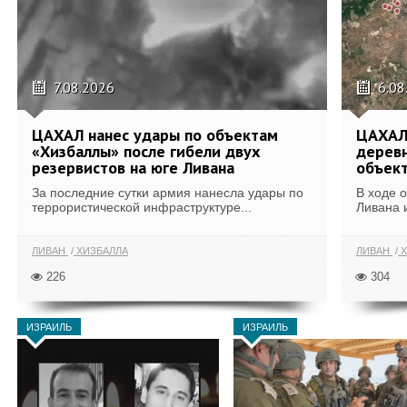
7.08.2026
6.08
ЦАХАЛ нанес удары по объектам
ЦАХАЛ:
«Хизбаллы» после гибели двух
деревн
резервистов на юге Ливана
объек
За последние сутки армия нанесла удары по
В ходе 
террористической инфраструктуре...
Ливана 
ЛИВАН
ХИЗБАЛЛА
ЛИВАН
Х
226
304
ИЗРАИЛЬ
ИЗРАИЛЬ