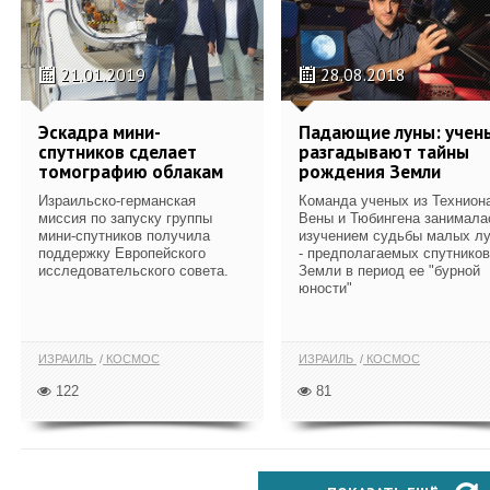
21.01.2019
28.08.2018
Эскадра мини-
Падающие луны: учен
спутников сделает
разгадывают тайны
томографию облакам
рождения Земли
Израильско-германская
Команда ученых из Технион
миссия по запуску группы
Вены и Тюбингена занимала
мини-спутников получила
изучением судьбы малых л
поддержку Европейского
- предполагаемых спутников
исследовательского совета.
Земли в период ее "бурной
юности"
ИЗРАИЛЬ
КОСМОС
ИЗРАИЛЬ
КОСМОС
122
81