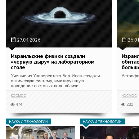
27.04.2026
26.0
Израильские физики создали
Израил
«черную дыру» на лабораторном
обитае
столе
больше
Ученые из Университета Бар-Илан создали
Астрофиз
оптическую систему, имитирующую
поведение световых волн вблизи...
КОСМОС
КОСМОС
474
201
НАУКА И ТЕХНОЛОГИИ
НАУКА И ТЕХНОЛОГИИ