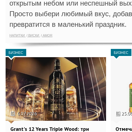
открытым небом или неспешный выхо
Просто выбери любимый вкус, добав
превратится в маленький праздник.
НАПИТКИ
ВИСКИ
AMOR
БИЗНЕС
БИЗНЕС
6.07.2026
25.0
Grant's 12 Years Triple Wood: три
Отмеч