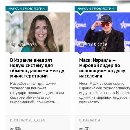
НАУКА И ТЕХНОЛОГИИ
НАУКА И ТЕХНОЛОГИИ
4.06.2026
20.05.2026
В Израиле внедрят
Маск: Израиль —
новую систему для
мировой лидер по
обмена данными между
инновациям на душу
министерствами
населения
Разработанная для армии
Илон Маск высоко оценил
технология поможет
израильскую технологическ
государственным ведомствам
индустрию и назвал Израил
быстрее обмениваться
одним из мировых лидеров 
информацией, принимать...
количеству...
ИННОВАЦИИ
ЦАХАЛ
ИННОВАЦИИ
605
731