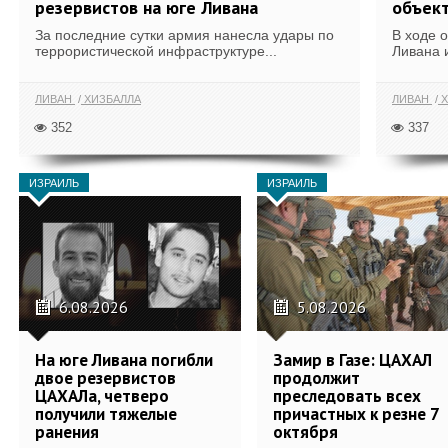
резервистов на юге Ливана
объек
За последние сутки армия нанесла удары по
В ходе 
террористической инфраструктуре...
Ливана 
ЛИВАН
ХИЗБАЛЛА
ЛИВАН
Х
352
337
ИЗРАИЛЬ
ИЗРАИЛЬ
6.08.2026
5.08.2026
На юге Ливана погибли
Замир в Газе: ЦАХАЛ
двое резервистов
продолжит
ЦАХАЛа, четверо
преследовать всех
получили тяжелые
причастных к резне 7
ранения
октября