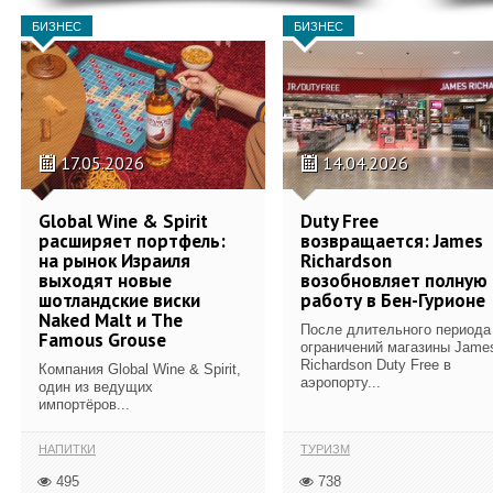
БИЗНЕС
БИЗНЕС
17.05.2026
14.04.2026
Global Wine & Spirit
Duty Free
расширяет портфель:
возвращается: James
на рынок Израиля
Richardson
выходят новые
возобновляет полную
шотландские виски
работу в Бен-Гурионе
Naked Malt и The
После длительного периода
Famous Grouse
ограничений магазины Jame
Richardson Duty Free в
Компания Global Wine & Spirit,
аэропорту...
один из ведущих
импортёров...
НАПИТКИ
ТУРИЗМ
495
738