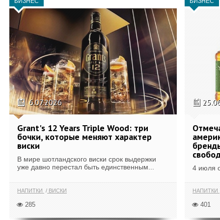
БИЗНЕС
БИЗНЕС
6.07.2026
25.0
Grant's 12 Years Triple Wood: три
Отмеч
бочки, которые меняют характер
америк
виски
бренды
свобо
В мире шотландского виски срок выдержки
уже давно перестал быть единственным...
4 июля 
НАПИТКИ
ВИСКИ
НАПИТКИ
285
401