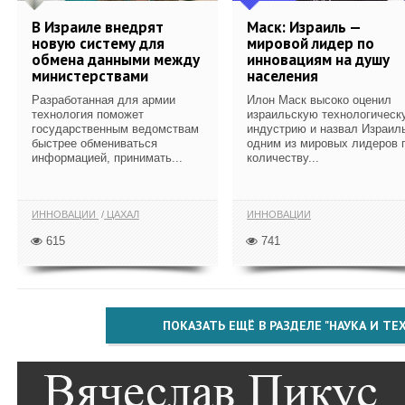
В Израиле внедрят
Маск: Израиль —
новую систему для
мировой лидер по
обмена данными между
инновациям на душу
министерствами
населения
Разработанная для армии
Илон Маск высоко оценил
технология поможет
израильскую технологическ
государственным ведомствам
индустрию и назвал Израил
быстрее обмениваться
одним из мировых лидеров 
информацией, принимать...
количеству...
ИННОВАЦИИ
ЦАХАЛ
ИННОВАЦИИ
615
741
ПОКАЗАТЬ ЕЩЁ В РАЗДЕЛЕ "НАУКА И Т