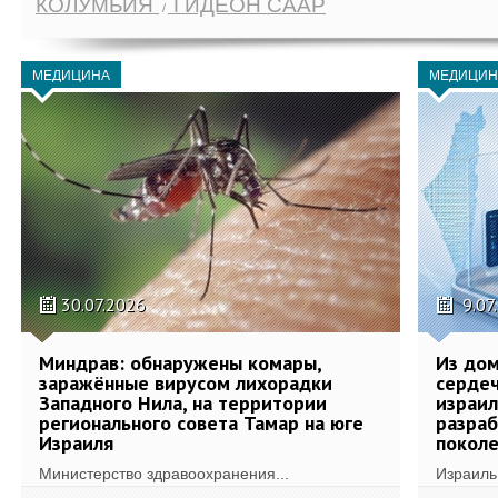
КОЛУМБИЯ
ГИДЕОН СААР
МЕДИЦИНА
МЕДИЦИН
30.07.2026
9.07
Миндрав: обнаружены комары,
Из дом
заражённые вирусом лихорадки
сердеч
Западного Нила, на территории
израил
регионального совета Тамар на юге
разра
Израиля
поколе
Министерство здравоохранения...
Израиль 