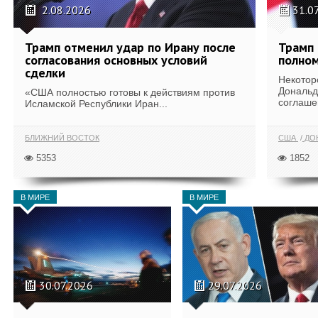
2.08.2026
31.0
Трамп отменил удар по Ирану после
Трамп 
согласования основных условий
полном
сделки
Некотор
Дональд
«США полностью готовы к действиям против
соглаше
Исламской Республики Иран...
БЛИЖНИЙ ВОСТОК
США
ДОН
5353
1852
В МИРЕ
В МИРЕ
30.07.2026
29.07.2026