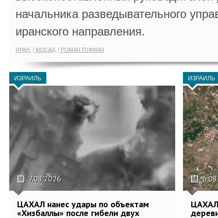
начальника разведывательного упра
иранского направления.
ИРАН
МОСАД
РОМАН ГОФМАН
ИЗРАИЛЬ
ИЗРАИЛЬ
7.08.2026
6.08
ЦАХАЛ нанес удары по объектам
ЦАХАЛ:
«Хизбаллы» после гибели двух
деревн