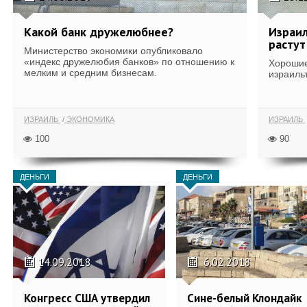
Какой банк дружелюбнее?
Израил
растут
Министерство экономики опубликовало
«индекс дружелюбия банков» по отношению к
Хорошие
мелким и средним бизнесам.
израильт
ИЗРАИЛЬ
ЭКОНОМИКА
ИЗРАИЛЬ
100
90
ДЕНЬГИ
ДЕНЬГИ
14.09.2018
6.02.2018
Конгресс США утвердил
Сине-белый Клондайк