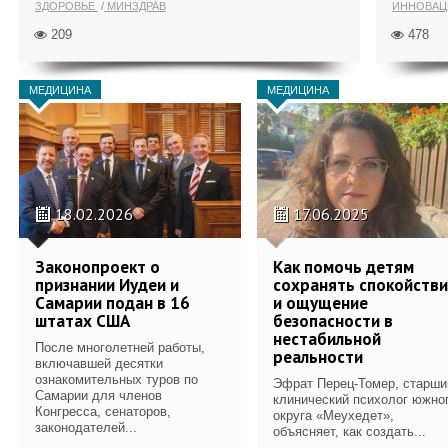
ЗДОРОВЬЕ
МИНЗДРАВ
ИННОВА
209
478
МЕДИЦИНА
МЕДИЦИНА
18.02.2026
17.06.2025
Законопроект о
Как помочь детям
признании Иудеи и
сохранять спокойств
Самарии подан в 16
и ощущение
штатах США
безопасности в
нестабильной
После многолетней работы,
реальности
включавшей десятки
ознакомительных туров по
Эфрат Перец-Томер, старши
Самарии для членов
клинический психолог южно
Конгресса, сенаторов,
округа «Меухедет»,
законодателей...
объясняет, как создать...