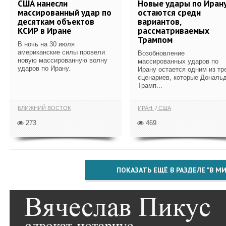
США нанесли
Новые удары по Иран
массированный удар по
остаются среди
десяткам объектов
вариантов,
КСИР в Иране
рассматриваемых
Трампом
В ночь на 30 июля
американские силы провели
Возобновление
новую массированную волну
массированных ударов по
ударов по Ирану.
Ирану остается одним из тр
сценариев, которые Дональ
Трамп...
БЛИЖНИЙ ВОСТОК
ИРАН
США
273
469
ПОКАЗАТЬ ЕЩЁ В РАЗДЕЛЕ "В МИ