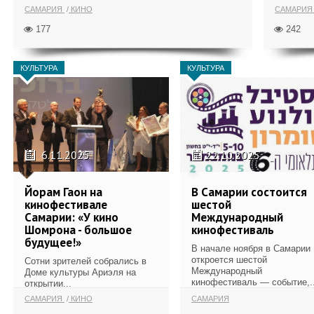
САМАРИЯ
КИНО
САМАРИ
177
242
КУЛЬТУРА
КУЛЬТУРА
6.11.2025
22.10.2025
Йорам Гаон на
В Самарии состоится
кинофестивале
шестой
Самарии: «У кино
Международный
Шомрона - большое
кинофестиваль
будущее!»
В начале ноября в Самарии
откроется шестой
Сотни зрителей собрались в
Международный
Доме культуры Ариэля на
кинофестиваль — событие,..
открытии...
САМАРИЯ
КИНО
САМАРИЯ