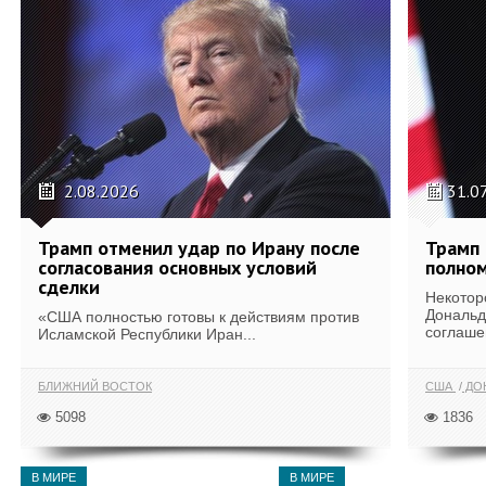
2.08.2026
31.0
Трамп отменил удар по Ирану после
Трамп 
согласования основных условий
полном
сделки
Некотор
Дональд
«США полностью готовы к действиям против
соглаше
Исламской Республики Иран...
БЛИЖНИЙ ВОСТОК
США
ДОН
5098
1836
В МИРЕ
В МИРЕ