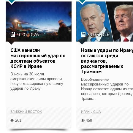
30.07.2026
29.07.2026
США нанесли
Новые удары по Иран
массированный удар по
остаются среди
десяткам объектов
вариантов,
КСИР в Иране
рассматриваемых
Трампом
В ночь на 30 июля
американские силы провели
Возобновление
новую массированную волну
массированных ударов по
ударов по Ирану.
Ирану остается одним из тр
сценариев, которые Дональ
Трамп...
БЛИЖНИЙ ВОСТОК
ИРАН
США
261
458