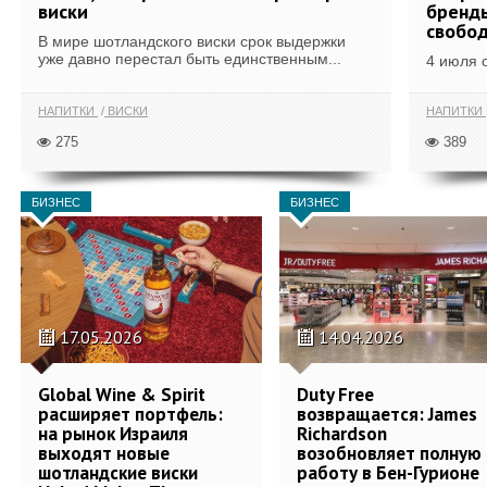
виски
бренды
свобо
В мире шотландского виски срок выдержки
уже давно перестал быть единственным...
4 июля 
НАПИТКИ
ВИСКИ
НАПИТКИ
275
389
БИЗНЕС
БИЗНЕС
17.05.2026
14.04.2026
Global Wine & Spirit
Duty Free
расширяет портфель:
возвращается: James
на рынок Израиля
Richardson
выходят новые
возобновляет полную
шотландские виски
работу в Бен-Гурионе