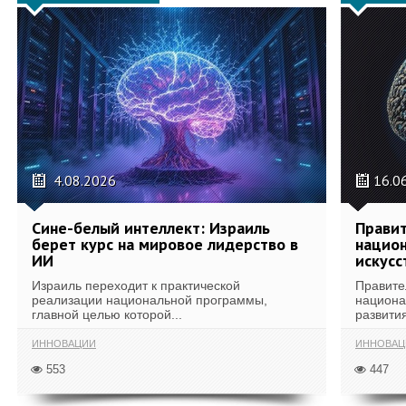
4.08.2026
16.0
Сине-белый интеллект: Израиль
Правит
берет курс на мировое лидерство в
национ
ИИ
искусс
Израиль переходит к практической
Правите
реализации национальной программы,
национа
главной целью которой...
развития
ИННОВАЦИИ
ИННОВАЦ
553
447