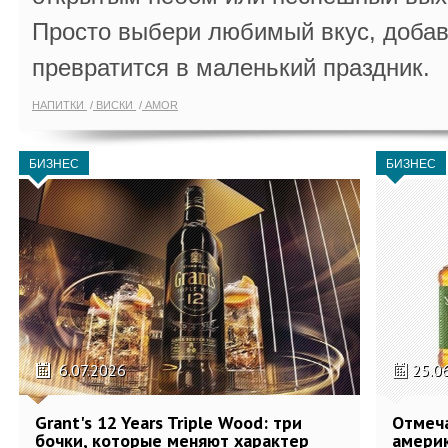
Просто выбери любимый вкус, добав
превратится в маленький праздник.
НАПИТКИ
ВИСКИ
AMOR
БИЗНЕС
БИЗНЕС
6.07.2026
25.0
Grant's 12 Years Triple Wood: три
Отмеч
бочки, которые меняют характер
америк