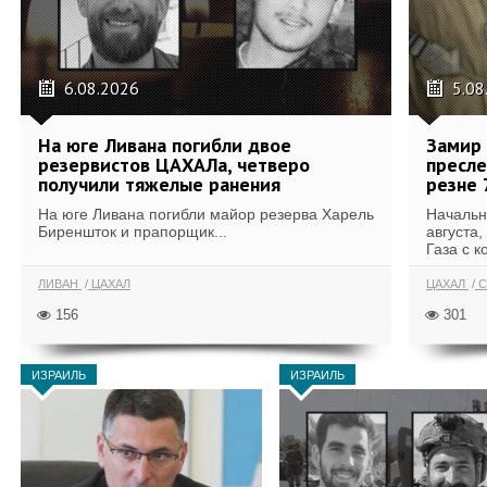
6.08.2026
5.08
На юге Ливана погибли двое
Замир 
резервистов ЦАХАЛа, четверо
пресле
получили тяжелые ранения
резне 
На юге Ливана погибли майор резерва Харель
Начальн
Биреншток и прапорщик...
августа,
Газа с к
ЛИВАН
ЦАХАЛ
ЦАХАЛ
С
156
301
ИЗРАИЛЬ
ИЗРАИЛЬ