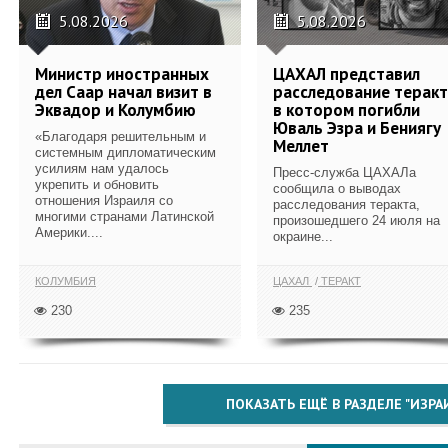
5.08.2026
5.08.2026
Министр иностранных
ЦАХАЛ представил
дел Саар начал визит в
расследование теракт
Эквадор и Колумбию
в котором погибли
Юваль Эзра и Бениягу
«Благодаря решительным и
Меллет
системным дипломатическим
усилиям нам удалось
Пресс-служба ЦАХАЛа
укрепить и обновить
сообщила о выводах
отношения Израиля со
расследования теракта,
многими странами Латинской
произошедшего 24 июля на
Америки....
окраине...
КОЛУМБИЯ
ЦАХАЛ
ТЕРАКТ
230
235
ПОКАЗАТЬ ЕЩЁ В РАЗДЕЛЕ "ИЗРА