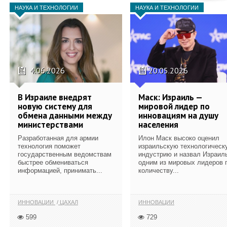
НАУКА И ТЕХНОЛОГИИ
НАУКА И ТЕХНОЛОГИИ
4.06.2026
20.05.2026
В Израиле внедрят
Маск: Израиль —
новую систему для
мировой лидер по
обмена данными между
инновациям на душу
министерствами
населения
Разработанная для армии
Илон Маск высоко оценил
технология поможет
израильскую технологическ
государственным ведомствам
индустрию и назвал Израил
быстрее обмениваться
одним из мировых лидеров 
информацией, принимать...
количеству...
ИННОВАЦИИ
ЦАХАЛ
ИННОВАЦИИ
599
729