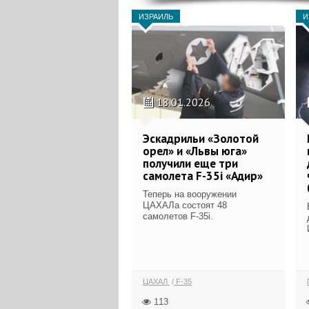
ИЗРАИЛЬ
И
18.01.2026
Эскадрильи «Золотой
орел» и «Львы юга»
получили еще три
самолета F-35i «Адир»
Теперь на вооружении
ЦАХАЛа состоят 48
самолетов F-35i.
ЦАХАЛ
F-35
113