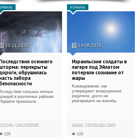
ЗРАИЛЬ
ИЗРАИЛЬ
25.11.2025
14.08.2025
Последствия осеннего
Израильские солдаты в
шторма: перекрыты
лагере под Эйлатом
дороги, обрушилась
потеряли сознание от
часть забора
жары
безопасности
Командование, как
утверждают возмущенные
Вследствие сильных ночных
родители, долго не
дождей в различных районах
реагировало на жалобы.
Израиля произошли...
ПОГОДА
ЗАТОПЛЕНИЕ
ЦАХАЛ
ПРОИСШЕСТВИЯ
116
110