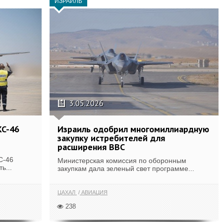
ИЗРАИЛЬ
3.05.2026
KC-46
Израиль одобрил многомиллиардную
закупку истребителей для
расширения ВВС
C-46
Министерская комиссия по оборонным
ь...
закупкам дала зеленый свет программе...
ЦАХАЛ
АВИАЦИЯ
238