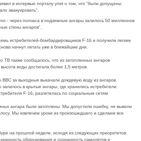
вил в интервью порталу ynet о том, что “были допущены
ало эвакуировать”.
ухо - через полчаса в подземные ангары залилось 50 миллионов
ные стены ангаров”.
семь истребителей-бомбардировщиков F-16 и получили легкие
 снова начнут летать уже в ближайшие дни.
го ТВ также сообщалось, что из затопленных ангаров
 высота воды достигала более 1,5 метров.
ы ВВС за выходные выкачали дождевую воду из ангаров.
 залилось в крытые ангары, где хранились истребители.
стребителя F-16, разлетелась по социальным сетям.
мных ангара были затоплены. Мы допустили ошибку, не вывели
лосу. Мы извлечем уроки из произошедшего и сделаем все
буре на прошлой неделе, исходя из следующих приоритетов:
охранность оборудования и сохранность самолетов и