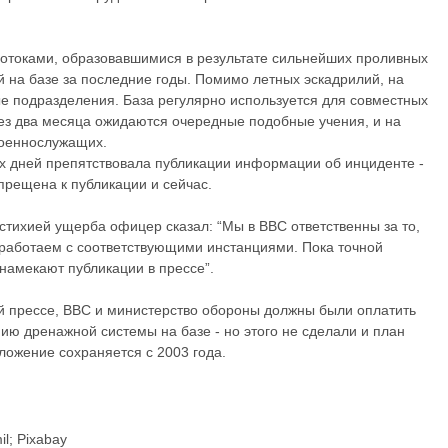
отоками, образовавшимися в результате сильнейших проливных
й на базе за последние годы. Помимо летных эскадрилий, на
е подразделения. База регулярно используется для совместных
ез два месяца ожидаются очередные подобные учения, и на
военнослужащих.
х дней препятствовала публикации информации об инциденте -
прещена к публикации и сейчас.
стихией ущерба офицер сказал: “Мы в ВВС ответственны за то,
 работаем с соответствующими инстанциями. Пока точной
 намекают публикации в прессе”.
й прессе, ВВС и министерство обороны должны были оплатить
ию дренажной системы на базе - но этого не сделали и план
оложение сохраняется с 2003 года.
l; Pixabay