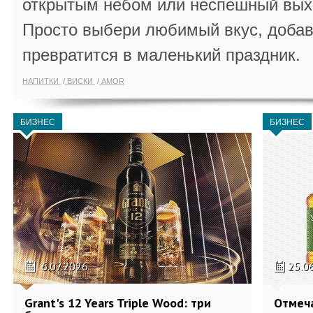
открытым небом или неспешный выхо
Просто выбери любимый вкус, добав
превратится в маленький праздник.
НАПИТКИ
ВИСКИ
AMOR
БИЗНЕС
БИЗНЕС
6.07.2026
25.0
Grant's 12 Years Triple Wood: три
Отмеч