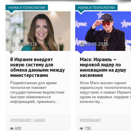
НАУКА И ТЕХНОЛОГИИ
НАУКА И ТЕХНОЛОГИИ
4.06.2026
20.05.2026
В Израиле внедрят
Маск: Израиль —
новую систему для
мировой лидер по
обмена данными между
инновациям на душу
министерствами
населения
Разработанная для армии
Илон Маск высоко оценил
технология поможет
израильскую технологическ
государственным ведомствам
индустрию и назвал Израил
быстрее обмениваться
одним из мировых лидеров 
информацией, принимать...
количеству...
ИННОВАЦИИ
ЦАХАЛ
ИННОВАЦИИ
600
730