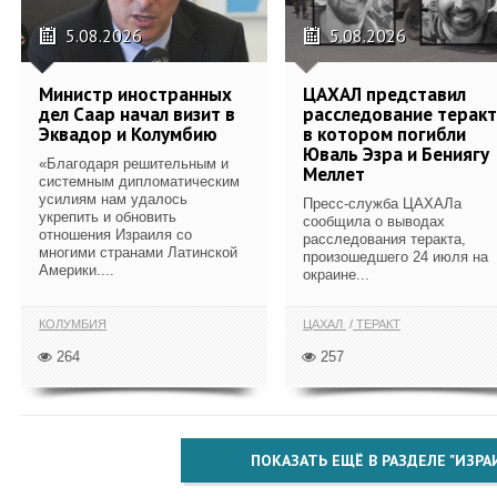
5.08.2026
5.08.2026
Министр иностранных
ЦАХАЛ представил
дел Саар начал визит в
расследование теракт
Эквадор и Колумбию
в котором погибли
Юваль Эзра и Бениягу
«Благодаря решительным и
Меллет
системным дипломатическим
усилиям нам удалось
Пресс-служба ЦАХАЛа
укрепить и обновить
сообщила о выводах
отношения Израиля со
расследования теракта,
многими странами Латинской
произошедшего 24 июля на
Америки....
окраине...
КОЛУМБИЯ
ЦАХАЛ
ТЕРАКТ
264
257
ПОКАЗАТЬ ЕЩЁ В РАЗДЕЛЕ "ИЗРА