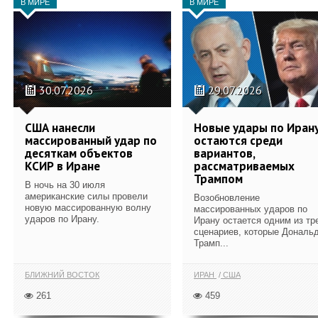
В МИРЕ
В МИРЕ
30.07.2026
29.07.2026
США нанесли
Новые удары по Иран
массированный удар по
остаются среди
десяткам объектов
вариантов,
КСИР в Иране
рассматриваемых
Трампом
В ночь на 30 июля
американские силы провели
Возобновление
новую массированную волну
массированных ударов по
ударов по Ирану.
Ирану остается одним из тр
сценариев, которые Дональ
Трамп...
БЛИЖНИЙ ВОСТОК
ИРАН
США
261
459