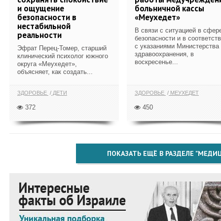
и ощущение
больничной кассы
безопасности в
«Меухедет»
нестабильной
В связи с ситуацией в сфер
реальности
безопасности и в соответст
с указаниями Министерства
Эфрат Перец-Томер, старший
здравоохранения, в
клинический психолог южного
воскресенье...
округа «Меухедет»,
объясняет, как создать...
ЗДОРОВЬЕ
ДЕТИ
ЗДОРОВЬЕ
МЕУХЕДЕТ
372
450
ПОКАЗАТЬ ЕЩЁ В РАЗДЕЛЕ "МЕДИ