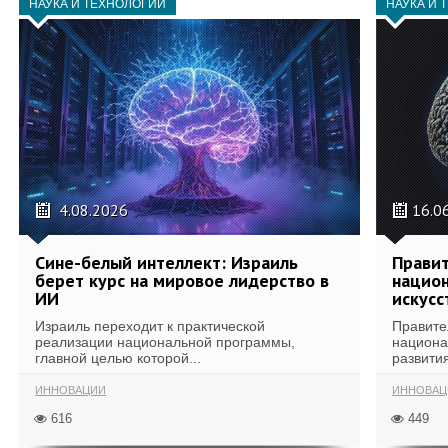
НАУКА И ТЕХНОЛОГИИ
НАУКА И 
4.08.2026
16.0
Сине-белый интеллект: Израиль
Правит
берет курс на мировое лидерство в
национ
ИИ
искусс
Израиль переходит к практической
Правите
реализации национальной программы,
национа
главной целью которой...
развития
ИННОВАЦИИ
ИННОВАЦ
616
449