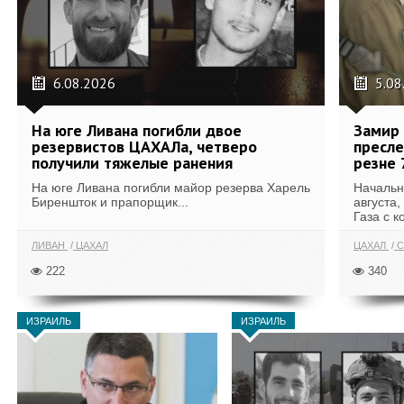
6.08.2026
5.08
На юге Ливана погибли двое
Замир 
резервистов ЦАХАЛа, четверо
пресле
получили тяжелые ранения
резне 
На юге Ливана погибли майор резерва Харель
Начальн
Биреншток и прапорщик...
августа,
Газа с к
ЛИВАН
ЦАХАЛ
ЦАХАЛ
С
222
340
ИЗРАИЛЬ
ИЗРАИЛЬ