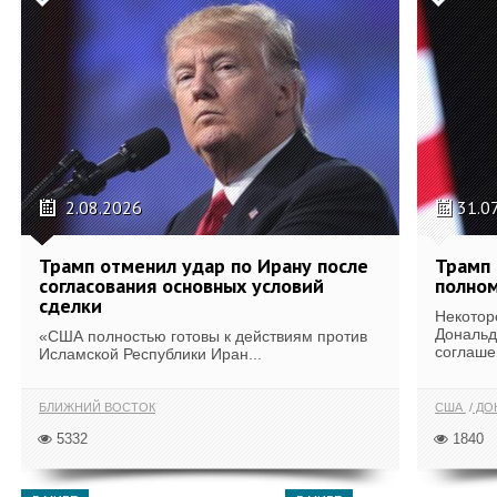
2.08.2026
31.0
Трамп отменил удар по Ирану после
Трамп 
согласования основных условий
полном
сделки
Некотор
Дональд
«США полностью готовы к действиям против
соглаше
Исламской Республики Иран...
БЛИЖНИЙ ВОСТОК
США
ДОН
5332
1840