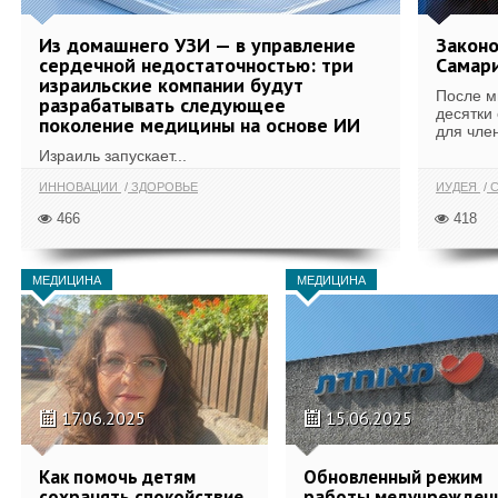
Из домашнего УЗИ — в управление
Законо
сердечной недостаточностью: три
Самари
израильские компании будут
После м
разрабатывать следующее
десятки
поколение медицины на основе ИИ
для член
Израиль запускает...
ИННОВАЦИИ
ЗДОРОВЬЕ
ИУДЕЯ
С
466
418
МЕДИЦИНА
МЕДИЦИНА
17.06.2025
15.06.2025
Как помочь детям
Обновленный режим
сохранять спокойствие
работы медучрежден