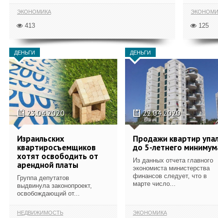
ЭКОНОМИКА
ЭКОНОМИ
413
125
ДЕНЬГИ
ДЕНЬГИ
23.04.2020
22.04.2020
Израильских
Продажи квартир упа
квартиросъемщиков
до 5-летнего минимум
хотят освободить от
Из данных отчета главного
арендной платы
экономиста министерства
финансов следует, что в
Группа депутатов
марте число...
выдвинула законопроект,
освобождающий от...
НЕДВИЖИМОСТЬ
ЭКОНОМИКА