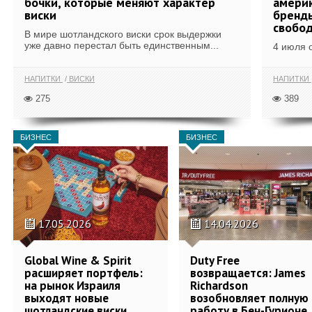
бочки, которые меняют характер
америк
виски
бренды
свобо
В мире шотландского виски срок выдержки
уже давно перестал быть единственным...
4 июля 
НАПИТКИ
ВИСКИ
НАПИТКИ
275
389
БИЗНЕС
БИЗНЕС
17.05.2026
14.04.2026
Global Wine & Spirit
Duty Free
расширяет портфель:
возвращается: James
на рынок Израиля
Richardson
выходят новые
возобновляет полную
шотландские виски
работу в Бен-Гурионе