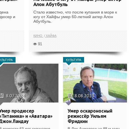
Алон Абутбуль
дена
Стало известно, что после купания в море к
одюсер и
югу от Хайфы умер 60-летний актер Алон
Абутбуль.
КИНО
ХАЙФА
91
УЛЬТУРА
КУЛЬТУРА
8.07.2024
8.08.2023
Умер продюсер
Умер оскароносный
«Титаника» и «Аватара»
режиссёр Уильям
Джон Ландау
Фридкин
В возрасте 63 лет скончался
В Лос-Анжелесе на 88-м году