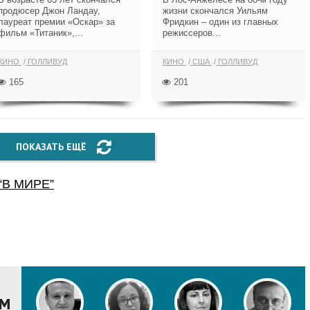
продюсер Джон Ландау,
жизни скончался Уильям
лауреат премии «Оскар» за
Фридкин – один из главных
фильм «Титаник»,...
режиссеров...
КИНО
ГОЛЛИВУД
КИНО
США
ГОЛЛИВУД
165
201
ПОКАЗАТЬ ЕЩЁ
“
В МИРЕ
”