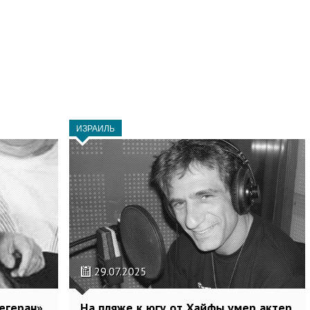
ИЗРАИЛЬ
29.07.2025
егеран»
На пляже к югу от Хайфы умер актер