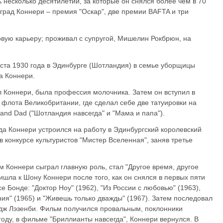
 несколько десятилетий, за которые он снялся более чем в 70
рад Коннери – премия "Оскар", две премии BAFTA и три
овую карьеру; проживал с супругой, Мишелин Рокбрюн, на
ста 1930 года в Эдинбурге (Шотландия) в семье уборщицы
а Коннери.
 Коннери, была профессия молочника. Затем он вступил в
 флота Великобритании, где сделал себе две татуировки на
 and Dad ("Шотландия навсегда" и "Мама и папа").
ода Коннери устроился на работу в Эдинбургский королевский
 в конкурсе культуристов "Мистер Вселенная", заняв третье
 Коннери сыграл главную роль, стал "Другое время, другое
шла к Шону Коннери после того, как он снялся в первых пяти
 Бонде: "Доктор Ноу" (1962), "Из России с любовью" (1963),
ия" (1965) и "Живешь только дважды" (1967). Затем последовал
дж Лэзенби. Фильм получился провальным, поклонники
году, в фильме "Бриллианты навсегда", Коннери вернулся. В