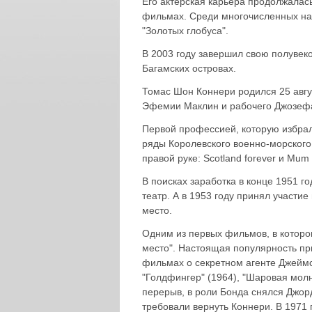
Его актерская карьера продолжалась
фильмах. Среди многочисленных наг
"Золотых глобуса".
В 2003 году завершил свою полувек
Багамских островах.
Томас Шон Коннери родился 25 авгу
Эфемии Маклин и рабочего Джозеф
Первой профессией, которую избрал
ряды Королевского военно-морского
правой руке: Scotland forever и Mum
В поисках заработка в конце 1951 г
театр. А в 1953 году принял участие
место.
Одним из первых фильмов, в котором
место". Настоящая популярность при
фильмах о секретном агенте Джеймсе
"Голдфингер" (1964), "Шаровая молн
перерыв, в роли Бонда снялся Джор
требовали вернуть Коннери. В 1971 