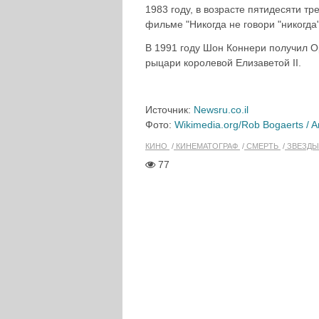
1983 году, в возрасте пятидесяти т
фильме "Никогда не говори "никогда"
В 1991 году Шон Коннери получил О
рыцари королевой Елизаветой II.
Источник:
Newsru.co.il
Фото:
Wikimedia.org/Rob Bogaerts / A
КИНО
КИНЕМАТОГРАФ
СМЕРТЬ
ЗВЕЗД
77