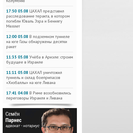
Колумбию
17:50 05.08
ЦАХАЛ представил
расследование теракта, в котором
погибли Юваль Эзра и Бениягу
Меллет
12:00 05.08
В подземном туннеле
на юге Газы обнаружены десятки
ракет
11:35 05.08
Учёба в Ариэле: строим
будущее в Израиле
11:11 05.08
ЦАХАЛ уничтожил
туннель и склад боеприпасов
«Хизбаллы» на юге Ливана
17:41 04.08
В Риме возобновились
переговоры Израиля и Ливана