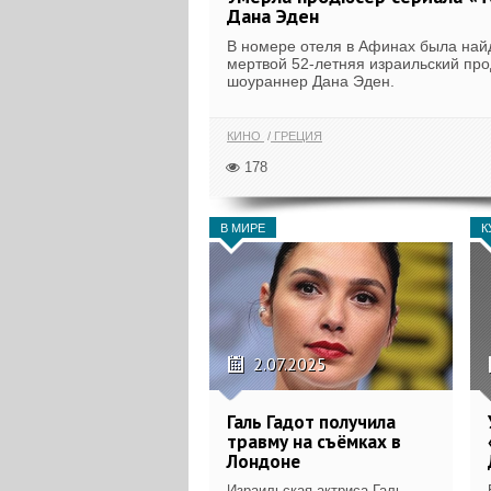
Дана Эден
В номере отеля в Афинах была най
мертвой 52-летняя израильский пр
шоураннер Дана Эден.
КИНО
ГРЕЦИЯ
178
В МИРЕ
К
2.07.2025
Галь Гадот получила
травму на съёмках в
Лондоне
Израильская актриса Галь