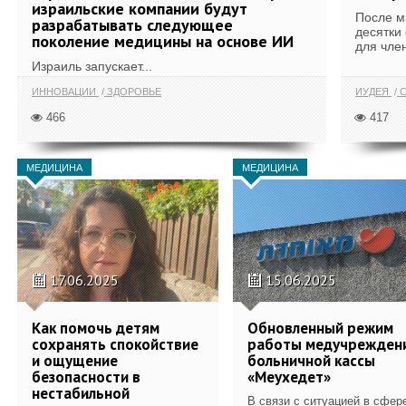
израильские компании будут
После м
разрабатывать следующее
десятки
поколение медицины на основе ИИ
для член
Израиль запускает...
ИННОВАЦИИ
ЗДОРОВЬЕ
ИУДЕЯ
С
466
417
МЕДИЦИНА
МЕДИЦИНА
17.06.2025
15.06.2025
Как помочь детям
Обновленный режим
сохранять спокойствие
работы медучрежден
и ощущение
больничной кассы
безопасности в
«Меухедет»
нестабильной
В связи с ситуацией в сфер