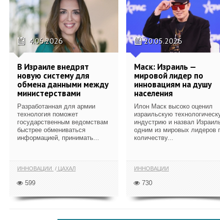
4.06.2026
20.05.2026
В Израиле внедрят
Маск: Израиль —
новую систему для
мировой лидер по
обмена данными между
инновациям на душу
министерствами
населения
Разработанная для армии
Илон Маск высоко оценил
технология поможет
израильскую технологическ
государственным ведомствам
индустрию и назвал Израил
быстрее обмениваться
одним из мировых лидеров 
информацией, принимать...
количеству...
ИННОВАЦИИ
ЦАХАЛ
ИННОВАЦИИ
599
730