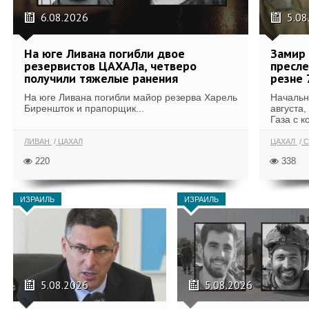
6.08.2026
5.08
На юге Ливана погибли двое
Замир 
резервистов ЦАХАЛа, четверо
пресле
получили тяжелые ранения
резне 
На юге Ливана погибли майор резерва Харель
Начальн
Биреншток и прапорщик...
августа,
Газа с к
ЛИВАН
ЦАХАЛ
ЦАХАЛ
С
220
338
ИЗРАИЛЬ
ИЗРАИЛЬ
5.08.2026
5.08.2026