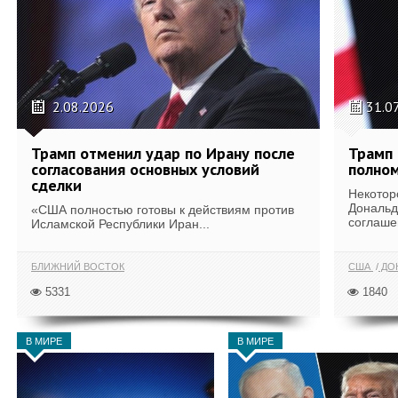
2.08.2026
31.0
Трамп отменил удар по Ирану после
Трамп 
согласования основных условий
полном
сделки
Некотор
Дональд
«США полностью готовы к действиям против
соглаше
Исламской Республики Иран...
БЛИЖНИЙ ВОСТОК
США
ДОН
5331
1840
В МИРЕ
В МИРЕ