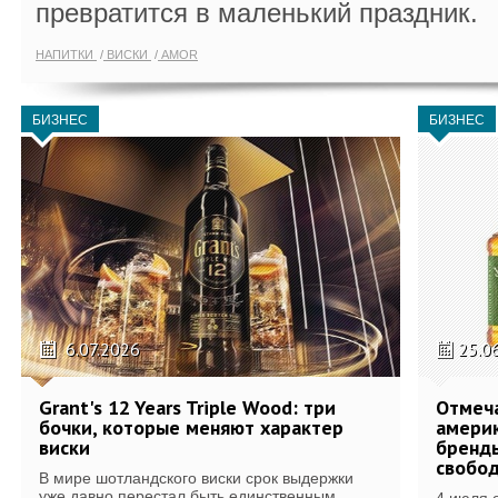
превратится в маленький праздник.
НАПИТКИ
ВИСКИ
AMOR
БИЗНЕС
БИЗНЕС
6.07.2026
25.0
Grant's 12 Years Triple Wood: три
Отмеч
бочки, которые меняют характер
америк
виски
бренды
свобо
В мире шотландского виски срок выдержки
уже давно перестал быть единственным...