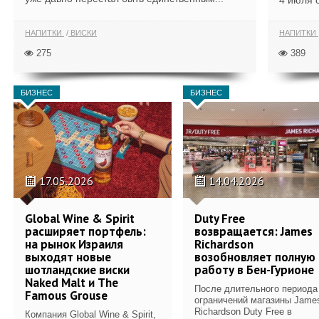
4 июля 
НАПИТКИ
ВИСКИ
НАПИТКИ
275
389
БИЗНЕС
БИЗНЕС
17.05.2026
14.04.2026
Global Wine & Spirit
Duty Free
расширяет портфель:
возвращается: James
на рынок Израиля
Richardson
выходят новые
возобновляет полную
шотландские виски
работу в Бен-Гурионе
Naked Malt и The
После длительного периода
Famous Grouse
ограничений магазины Jame
Richardson Duty Free в
Компания Global Wine & Spirit,