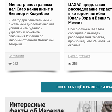
Министр иностранных
ЦАХАЛ представил
дел Саар начал визит в
расследование теракт
Эквадор и Колумбию
в котором погибли
Юваль Эзра и Бениягу
«Благодаря решительным и
Меллет
системным дипломатическим
усилиям нам удалось
Пресс-служба ЦАХАЛа
укрепить и обновить
сообщила о выводах
отношения Израиля со
расследования теракта,
многими странами Латинской
произошедшего 24 июля на
Америки....
окраине...
КОЛУМБИЯ
ЦАХАЛ
ТЕРАКТ
262
255
ПОКАЗАТЬ ЕЩЁ В РАЗДЕЛЕ "ИЗРА