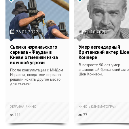
26.01.2022
31.10.2020
Съемки израильского
Умер легендарный
сериала «Фауда» в
британский актер Шо
Киеве отменили из-за
Коннери
военной угрозы
В возрасте 90 лет умер
знаменитый британский акте
После консультации с МИДом
Шон Коннери,
Израиля, создатели сериала
решили искать другое место
для съемок.
УКРАИНА
КИНО
КИНО
КИНЕМАТОГРАФ
111
77