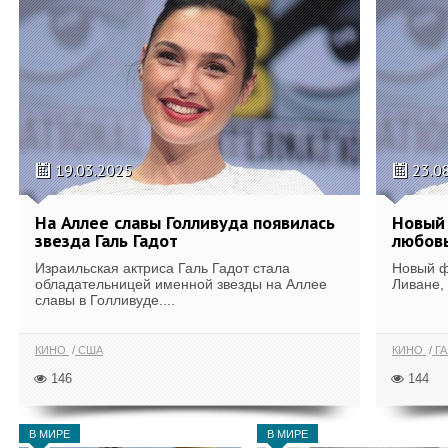
19.03.2025
23.0
На Аллее славы Голливуда появилась
Новый 
звезда Галь Гадот
любов
Израильская актриса Галь Гадот стала
Новый ф
обладательницей именной звезды на Аллее
Ливане,
славы в Голливуде....
КИНО
США
КИНО
ГА
146
144
В МИРЕ
В МИРЕ