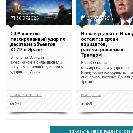
30.07.2026
29.07.2026
США нанесли
Новые удары по Иран
массированный удар по
остаются среди
десяткам объектов
вариантов,
КСИР в Иране
рассматриваемых
Трампом
В ночь на 30 июля
американские силы провели
Возобновление
новую массированную волну
массированных ударов по
ударов по Ирану.
Ирану остается одним из тр
сценариев, которые Дональ
Трамп...
БЛИЖНИЙ ВОСТОК
ИРАН
США
261
459
ПОКАЗАТЬ ЕЩЁ В РАЗДЕЛЕ "В МИ