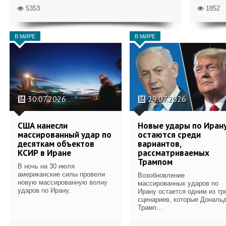
5353
1852
В МИРЕ
В МИРЕ
30.07.2026
29.07.2026
США нанесли
Новые удары по Иран
массированный удар по
остаются среди
десяткам объектов
вариантов,
КСИР в Иране
рассматриваемых
Трампом
В ночь на 30 июля
американские силы провели
Возобновление
новую массированную волну
массированных ударов по
ударов по Ирану.
Ирану остается одним из тр
сценариев, которые Дональ
Трамп...