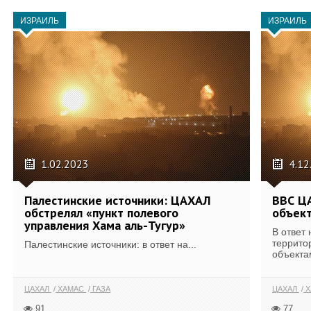
ИЗРАИЛЬ
ИЗРАИЛЬ
1.02.2023
4.12
Палестинские источники: ЦАХАЛ
ВВС ЦА
обстрелял «пункт полевого
объект
управления Хама аль-Тугур»
В ответ
террито
Палестинские источники: в ответ на...
объекта
ЦАХАЛ
ХАМАС
ГАЗА
ЦАХАЛ
Х
91
77