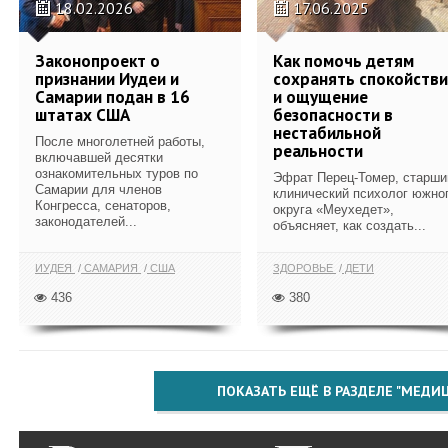
18.02.2026
17.06.2025
Законопроект о
Как помочь детям
признании Иудеи и
сохранять спокойств
Самарии подан в 16
и ощущение
штатах США
безопасности в
нестабильной
После многолетней работы,
реальности
включавшей десятки
ознакомительных туров по
Эфрат Перец-Томер, старши
Самарии для членов
клинический психолог южно
Конгресса, сенаторов,
округа «Меухедет»,
законодателей...
объясняет, как создать...
ИУДЕЯ
САМАРИЯ
США
ЗДОРОВЬЕ
ДЕТИ
436
380
ПОКАЗАТЬ ЕЩЁ В РАЗДЕЛЕ "МЕДИ