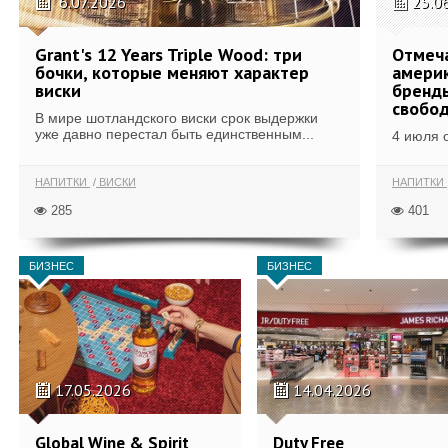
6.07.2026
25.0
Grant's 12 Years Triple Wood: три
Отмеч
бочки, которые меняют характер
америк
виски
бренды
свобо
В мире шотландского виски срок выдержки
уже давно перестал быть единственным...
4 июля 
НАПИТКИ
ВИСКИ
НАПИТКИ
285
401
БИЗНЕС
БИЗНЕС
17.05.2026
14.04.2026
Global Wine & Spirit
Duty Free