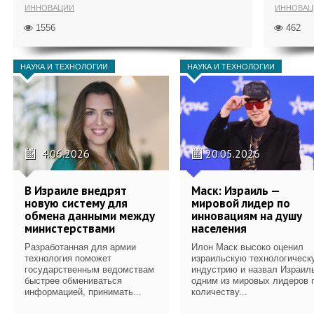
ИННОВАЦИИ
ИННОВАЦ
1556
462
НАУКА И ТЕХНОЛОГИИ
НАУКА И ТЕХНОЛОГИИ
4.06.2026
20.05.2026
В Израиле внедрят
Маск: Израиль —
новую систему для
мировой лидер по
обмена данными между
инновациям на душу
министерствами
населения
Разработанная для армии
Илон Маск высоко оценил
технология поможет
израильскую технологическ
государственным ведомствам
индустрию и назвал Израил
быстрее обмениваться
одним из мировых лидеров 
информацией, принимать...
количеству...