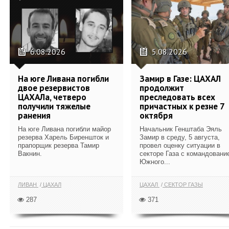
6.08.2026
5.08.2026
На юге Ливана погибли
Замир в Газе: ЦАХАЛ
двое резервистов
продолжит
ЦАХАЛа, четверо
преследовать всех
получили тяжелые
причастных к резне 7
ранения
октября
На юге Ливана погибли майор
Начальник Генштаба Эяль
резерва Харель Биреншток и
Замир в среду, 5 августа,
прапорщик резерва Тамир
провел оценку ситуации в
Вакнин.
секторе Газа с командовани
Южного...
ЛИВАН
ЦАХАЛ
ЦАХАЛ
СЕКТОР ГАЗЫ
287
371