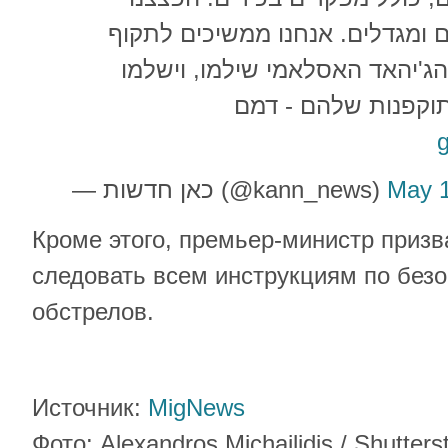
ים ומגדלים. אנחנו ממשיכים לתקוף
ג'יהאד האסלאמי שילמו, וישלמו
וקפנות שלהם - דמם
— כאן חדשות (@kann_news)
May 1
Кроме этого, премьер-министр призв
следовать всем инструкциям по безо
обстрелов.
Источник:
MigNews
Фото: Alexandros Michailidis / Shutter