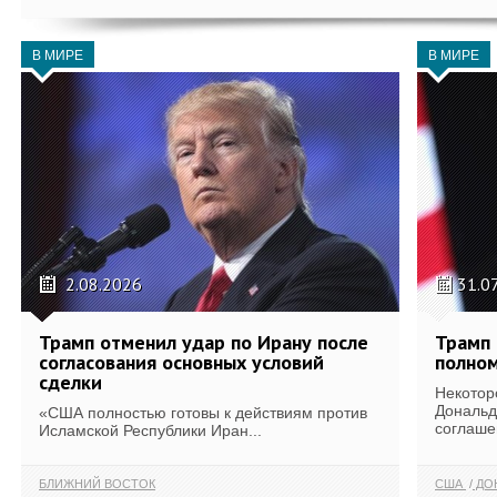
В МИРЕ
В МИРЕ
2.08.2026
31.0
Трамп отменил удар по Ирану после
Трамп 
согласования основных условий
полном
сделки
Некотор
Дональд
«США полностью готовы к действиям против
соглаше
Исламской Республики Иран...
БЛИЖНИЙ ВОСТОК
США
ДОН