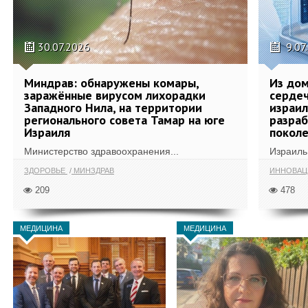
30.07.2026
9.07
Миндрав: обнаружены комары,
Из дом
заражённые вирусом лихорадки
сердеч
Западного Нила, на территории
израил
регионального совета Тамар на юге
разра
Израиля
поколе
Министерство здравоохранения...
Израиль 
ЗДОРОВЬЕ
МИНЗДРАВ
ИННОВА
209
478
МЕДИЦИНА
МЕДИЦИНА