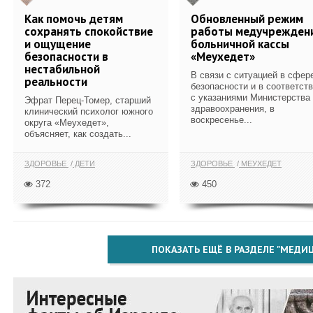
Как помочь детям
Обновленный режим
сохранять спокойствие
работы медучрежден
и ощущение
больничной кассы
безопасности в
«Меухедет»
нестабильной
В связи с ситуацией в сфер
реальности
безопасности и в соответст
с указаниями Министерства
Эфрат Перец-Томер, старший
здравоохранения, в
клинический психолог южного
воскресенье...
округа «Меухедет»,
объясняет, как создать...
ЗДОРОВЬЕ
ДЕТИ
ЗДОРОВЬЕ
МЕУХЕДЕТ
372
450
ПОКАЗАТЬ ЕЩЁ В РАЗДЕЛЕ "МЕДИ