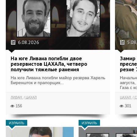
6.08.2026
5.08
На юге Ливана погибли двое
Замир 
резервистов ЦАХАЛа, четверо
пресле
получили тяжелые ранения
резне 
На юге Ливана погибли майор резерва Харель
Начальн
Биреншток и прапорщик...
августа,
Газа с к
ЛИВАН
ЦАХАЛ
ЦАХАЛ
С
156
301
ИЗРАИЛЬ
ИЗРАИЛЬ