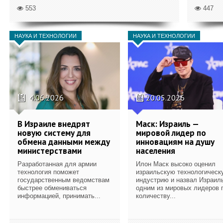
553
447
НАУКА И ТЕХНОЛОГИИ
НАУКА И ТЕХНОЛОГИИ
4.06.2026
20.05.2026
В Израиле внедрят
Маск: Израиль —
новую систему для
мировой лидер по
обмена данными между
инновациям на душу
министерствами
населения
Разработанная для армии
Илон Маск высоко оценил
технология поможет
израильскую технологическ
государственным ведомствам
индустрию и назвал Израил
быстрее обмениваться
одним из мировых лидеров 
информацией, принимать...
количеству...