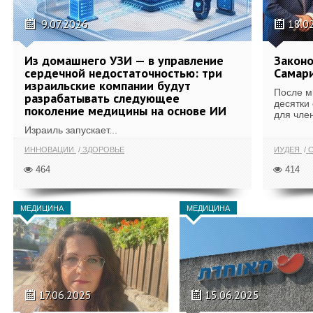
9.07.2026
18.0
Из домашнего УЗИ — в управление
Законо
сердечной недостаточностью: три
Самари
израильские компании будут
После м
разрабатывать следующее
десятки
поколение медицины на основе ИИ
для член
Израиль запускает...
ИННОВАЦИИ
ЗДОРОВЬЕ
ИУДЕЯ
С
464
414
МЕДИЦИНА
МЕДИЦИНА
17.06.2025
15.06.2025