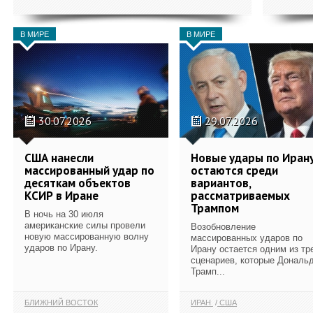
В МИРЕ
В МИРЕ
30.07.2026
29.07.2026
США нанесли
Новые удары по Иран
массированный удар по
остаются среди
десяткам объектов
вариантов,
КСИР в Иране
рассматриваемых
Трампом
В ночь на 30 июля
американские силы провели
Возобновление
новую массированную волну
массированных ударов по
ударов по Ирану.
Ирану остается одним из тр
сценариев, которые Дональ
Трамп...
БЛИЖНИЙ ВОСТОК
ИРАН
США