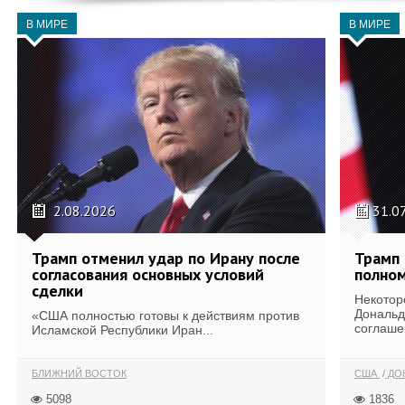
В МИРЕ
В МИРЕ
2.08.2026
31.0
Трамп отменил удар по Ирану после
Трамп 
согласования основных условий
полном
сделки
Некотор
Дональд
«США полностью готовы к действиям против
соглаше
Исламской Республики Иран...
БЛИЖНИЙ ВОСТОК
США
ДОН
5098
1836