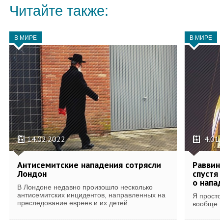
Читайте также:
В МИРЕ
В МИРЕ
14.02.2022
4.01
Антисемитские нападения сотрясли
Равви
Лондон
спустя
о напа
В Лондоне недавно произошло несколько
антисемитских инцидентов, направленных на
Я просто
преследование евреев и их детей.
вообще 