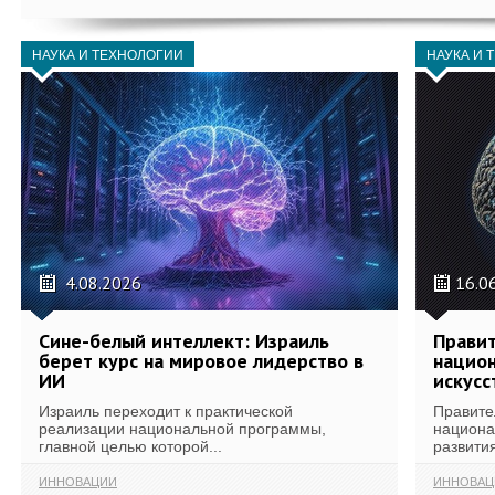
НАУКА И ТЕХНОЛОГИИ
НАУКА И 
4.08.2026
16.0
Сине-белый интеллект: Израиль
Правит
берет курс на мировое лидерство в
национ
ИИ
искусс
Израиль переходит к практической
Правите
реализации национальной программы,
национа
главной целью которой...
развития
ИННОВАЦИИ
ИННОВАЦ