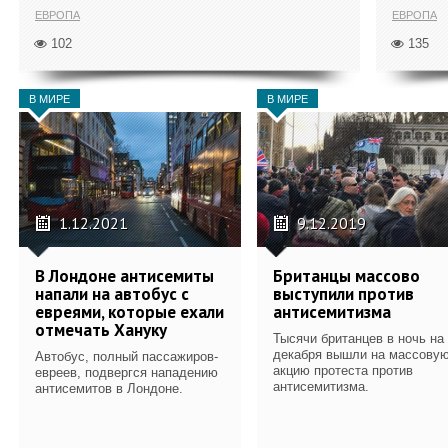
ЕВРОПА
ЕВРОПА
102
135
В МИРЕ
В МИРЕ
1.12.2021
9.12.2019
В Лондоне антисемиты
Британцы массово
напали на автобус с
выступили против
евреями, которые ехали
антисемитизма
отмечать Хануку
Тысячи британцев в ночь на
декабря вышли на массову
Автобус, полный пассажиров-
акцию протеста против
евреев, подвергся нападению
антисемитизма.
антисемитов в Лондоне.