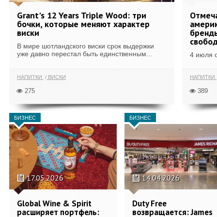
Grant's 12 Years Triple Wood: три
Отмеч
бочки, которые меняют характер
америк
виски
бренды
свобо
В мире шотландского виски срок выдержки
уже давно перестал быть единственным...
4 июля 
НАПИТКИ
ВИСКИ
НАПИТКИ
275
389
БИЗНЕС
БИЗНЕС
17.05.2026
14.04.2026
Global Wine & Spirit
Duty Free
расширяет портфель:
возвращается: James