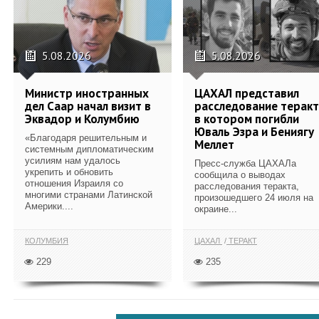
5.08.2026
5.08.2026
Министр иностранных
ЦАХАЛ представил
дел Саар начал визит в
расследование теракт
Эквадор и Колумбию
в котором погибли
Юваль Эзра и Бениягу
«Благодаря решительным и
Меллет
системным дипломатическим
усилиям нам удалось
Пресс-служба ЦАХАЛа
укрепить и обновить
сообщила о выводах
отношения Израиля со
расследования теракта,
многими странами Латинской
произошедшего 24 июля на
Америки....
окраине...
КОЛУМБИЯ
ЦАХАЛ
ТЕРАКТ
229
235