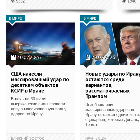
5332
1840
В МИРЕ
В МИРЕ
30.07.2026
29.07.2026
США нанесли
Новые удары по Иран
массированный удар по
остаются среди
десяткам объектов
вариантов,
КСИР в Иране
рассматриваемых
Трампом
В ночь на 30 июля
американские силы провели
Возобновление
новую массированную волну
массированных ударов по
ударов по Ирану.
Ирану остается одним из тр
сценариев, которые Дональ
Трамп...
БЛИЖНИЙ ВОСТОК
ИРАН
США