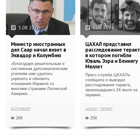
5.08.2026
5.08.2026
Министр иностранных
ЦАХАЛ представил
дел Саар начал визит в
расследование теракт
Эквадор и Колумбию
в котором погибли
Юваль Эзра и Бениягу
«Благодаря решительным и
Меллет
системным дипломатическим
усилиям нам удалось
Пресс-служба ЦАХАЛа
укрепить и обновить
сообщила о выводах
отношения Израиля со
расследования теракта,
многими странами Латинской
произошедшего 24 июля на
Америки....
окраине...
КОЛУМБИЯ
ЦАХАЛ
ТЕРАКТ
268
258