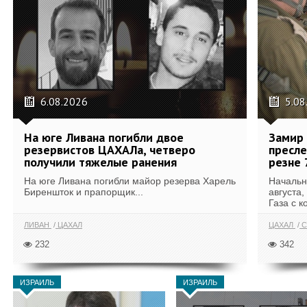
6.08.2026
5.08
На юге Ливана погибли двое
Замир 
резервистов ЦАХАЛа, четверо
пресле
получили тяжелые ранения
резне 
На юге Ливана погибли майор резерва Харель
Начальн
Биреншток и прапорщик...
августа,
Газа с к
ЛИВАН
ЦАХАЛ
ЦАХАЛ
С
232
342
ИЗРАИЛЬ
ИЗРАИЛЬ