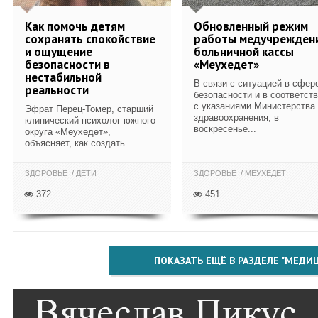
Как помочь детям
Обновленный режим
сохранять спокойствие
работы медучрежден
и ощущение
больничной кассы
безопасности в
«Меухедет»
нестабильной
В связи с ситуацией в сфер
реальности
безопасности и в соответст
с указаниями Министерства
Эфрат Перец-Томер, старший
здравоохранения, в
клинический психолог южного
воскресенье...
округа «Меухедет»,
объясняет, как создать...
ЗДОРОВЬЕ
ДЕТИ
ЗДОРОВЬЕ
МЕУХЕДЕТ
372
451
ПОКАЗАТЬ ЕЩЁ В РАЗДЕЛЕ "МЕДИ