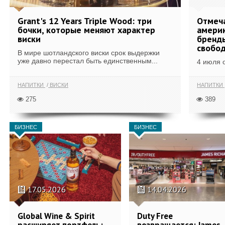
Grant's 12 Years Triple Wood: три
Отмеч
бочки, которые меняют характер
америк
виски
бренды
свобо
В мире шотландского виски срок выдержки
уже давно перестал быть единственным...
4 июля 
НАПИТКИ
ВИСКИ
НАПИТКИ
275
389
БИЗНЕС
БИЗНЕС
17.05.2026
14.04.2026
Global Wine & Spirit
Duty Free
расширяет портфель:
возвращается: James