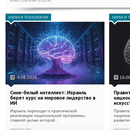
НАУКА И ТЕХНОЛОГИИ
НАУКА И 
4.08.2026
16.0
Сине-белый интеллект: Израиль
Правит
берет курс на мировое лидерство в
национ
ИИ
искусс
Израиль переходит к практической
Правите
реализации национальной программы,
национа
главной целью которой...
развития
ИННОВАЦИИ
ИННОВАЦ