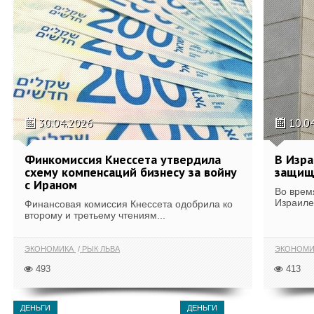
30.04.2026
10.0
Финкомиссия Кнессета утвердила
В Изра
схему компенсаций бизнесу за войну
защищ
с Ираном
Во врем
Израиле
Финансовая комиссия Кнессета одобрила ко
второму и третьему чтениям...
ЭКОНОМИКА
РЫК ЛЬВА
ЭКОНОМИ
493
413
ДЕНЬГИ
ДЕНЬГИ