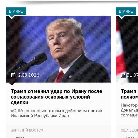
В МИРЕ
В МИРЕ
2.08.2026
31.0
Трамп отменил удар по Ирану после
Трамп 
согласования основных условий
полном
сделки
Некотор
Дональд
«США полностью готовы к действиям против
соглаше
Исламской Республики Иран...
БЛИЖНИЙ ВОСТОК
США
ДОН