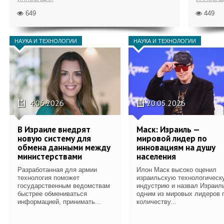
649
449
НАУКА И ТЕХНОЛОГИИ
НАУКА И ТЕХНОЛОГИИ
4.06.2026
20.05.2026
В Израиле внедрят
Маск: Израиль —
новую систему для
мировой лидер по
обмена данными между
инновациям на душу
министерствами
населения
Разработанная для армии
Илон Маск высоко оценил
технология поможет
израильскую технологическ
государственным ведомствам
индустрию и назвал Израил
быстрее обмениваться
одним из мировых лидеров 
информацией, принимать...
количеству...