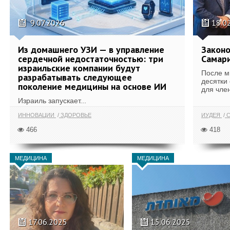
9.07.2026
18.0
Из домашнего УЗИ — в управление
Законо
сердечной недостаточностью: три
Самари
израильские компании будут
После м
разрабатывать следующее
десятки
поколение медицины на основе ИИ
для член
Израиль запускает...
ИННОВАЦИИ
ЗДОРОВЬЕ
ИУДЕЯ
С
466
418
МЕДИЦИНА
МЕДИЦИНА
17.06.2025
15.06.2025