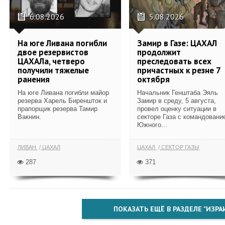
6.08.2026
5.08.2026
На юге Ливана погибли
Замир в Газе: ЦАХАЛ
двое резервистов
продолжит
ЦАХАЛа, четверо
преследовать всех
получили тяжелые
причастных к резне 7
ранения
октября
На юге Ливана погибли майор
Начальник Генштаба Эяль
резерва Харель Биреншток и
Замир в среду, 5 августа,
прапорщик резерва Тамир
провел оценку ситуации в
Вакнин.
секторе Газа с командовани
Южного...
ЛИВАН
ЦАХАЛ
ЦАХАЛ
СЕКТОР ГАЗЫ
287
371
ПОКАЗАТЬ ЕЩЁ В РАЗДЕЛЕ "ИЗРА