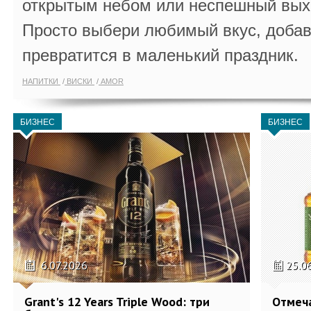
открытым небом или неспешный выхо
Просто выбери любимый вкус, добав
превратится в маленький праздник.
НАПИТКИ
ВИСКИ
AMOR
БИЗНЕС
БИЗНЕС
6.07.2026
25.0
Grant's 12 Years Triple Wood: три
Отмеч