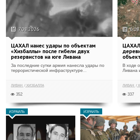
7.08.2026
6.08
ЦАХАЛ нанес удары по объектам
ЦАХАЛ:
«Хизбаллы» после гибели двух
деревн
резервистов на юге Ливана
объек
За последние сутки армия нанесла удары по
В ходе 
террористической инфраструктуре...
Ливана 
ЛИВАН
ХИЗБАЛЛА
ЛИВАН
Х
352
337
ИЗРАИЛЬ
ИЗРАИЛЬ