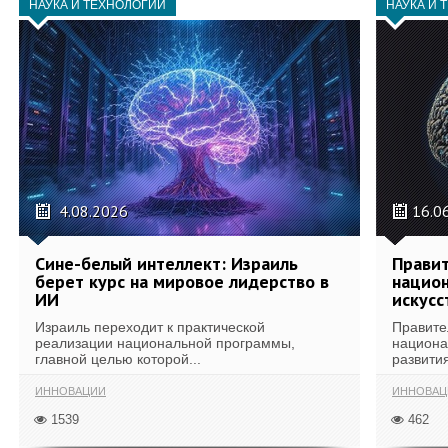
НАУКА И ТЕХНОЛОГИИ
НАУКА И 
4.08.2026
16.0
Сине-белый интеллект: Израиль
Правит
берет курс на мировое лидерство в
национ
ИИ
искусс
Израиль переходит к практической
Правите
реализации национальной программы,
национа
главной целью которой...
развития
ИННОВАЦИИ
ИННОВАЦ
1539
462