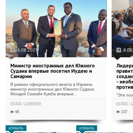
6.08.2025
8.08
Министр иностранных дел Южного
Лидеры
Судана впервые посетил Иудею и
правит
Самарию
создан
- необ
В рамках официального визита в Израиль
проти
министр иностранных дел Южного Судана
Мондей Семайя Кумба впервые...
"Эти поз
ИУДЕЯ
САМАРИЯ
ИУДЕЯ
С
96
107
ИЗРАИЛЬ
ИЗРАИЛЬ