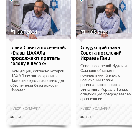
8.07.2024
6.05.2024
Глава Совета поселений:
Следующий глава
«Главы ЦАХАЛа
Совета поселений –
продолжают прятать
Исраэль Ганц
голову в песок»
Совет поселений Иудеи и
Самарии объявил в
"Концепция, согласно которой
понедельник, 6 мая, о
ЦАХАЛ обязан сохранить
назначении главы
Палестинскую автономию для
регионального совета
обеспечения безопасности
Биньямин, Исраэль Ганца,
Израиля,...
следующим председателем
организации....
ИУДЕЯ
САМАРИЯ
ИУДЕЯ
САМАРИЯ
124
121