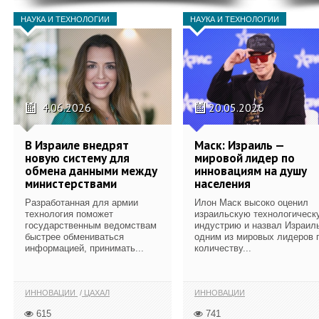
НАУКА И ТЕХНОЛОГИИ
НАУКА И ТЕХНОЛОГИИ
4.06.2026
20.05.2026
В Израиле внедрят
Маск: Израиль —
новую систему для
мировой лидер по
обмена данными между
инновациям на душу
министерствами
населения
Разработанная для армии
Илон Маск высоко оценил
технология поможет
израильскую технологическ
государственным ведомствам
индустрию и назвал Израил
быстрее обмениваться
одним из мировых лидеров 
информацией, принимать...
количеству...
ИННОВАЦИИ
ЦАХАЛ
ИННОВАЦИИ
615
741