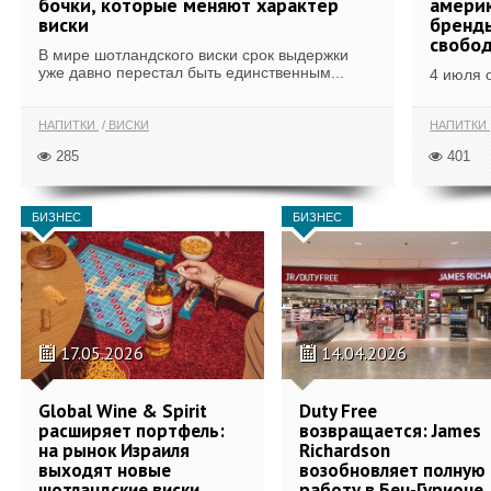
бочки, которые меняют характер
америк
виски
бренды
свобо
В мире шотландского виски срок выдержки
уже давно перестал быть единственным...
4 июля 
НАПИТКИ
ВИСКИ
НАПИТКИ
285
401
БИЗНЕС
БИЗНЕС
17.05.2026
14.04.2026
Global Wine & Spirit
Duty Free
расширяет портфель:
возвращается: James
на рынок Израиля
Richardson
выходят новые
возобновляет полную
шотландские виски
работу в Бен-Гурионе