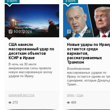
В МИРЕ
В МИРЕ
30.07.2026
29.07.2026
США нанесли
Новые удары по Иран
массированный удар по
остаются среди
десяткам объектов
вариантов,
КСИР в Иране
рассматриваемых
Трампом
В ночь на 30 июля
американские силы провели
Возобновление
новую массированную волну
массированных ударов по
ударов по Ирану.
Ирану остается одним из тр
сценариев, которые Дональ
Трамп...
БЛИЖНИЙ ВОСТОК
ИРАН
США
273
469