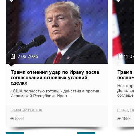
2.08.2026
31.0
Трамп отменил удар по Ирану после
Трамп 
согласования основных условий
полном
сделки
Некотор
Дональд
«США полностью готовы к действиям против
соглаше
Исламской Республики Иран...
БЛИЖНИЙ ВОСТОК
США
ДОН
5353
1852