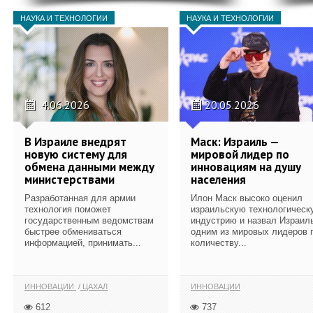
НАУКА И ТЕХНОЛОГИИ
НАУКА И ТЕХНОЛОГИИ
4.06.2026
20.05.2026
В Израиле внедрят
Маск: Израиль —
новую систему для
мировой лидер по
обмена данными между
инновациям на душу
министерствами
населения
Разработанная для армии
Илон Маск высоко оценил
технология поможет
израильскую технологическ
государственным ведомствам
индустрию и назвал Израил
быстрее обмениваться
одним из мировых лидеров 
информацией, принимать...
количеству...
ИННОВАЦИИ
ЦАХАЛ
ИННОВАЦИИ
612
737