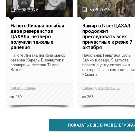
6.08.2026
5.08.2026
На юге Ливана погибли
Замир в Газе: ЦАХАЛ
двое резервистов
продолжит
ЦАХАЛа, четверо
преследовать всех
получили тяжелые
причастных к резне 7
ранения
октября
На юге Ливана погибли майор
Начальник Генштаба Эяль
резерва Харель Биреншток и
Замир в среду, 5 августа,
прапорщик резерва Тамир
провел оценку ситуации в
Вакнин.
секторе Газа с командовани
Южного...
ЛИВАН
ЦАХАЛ
ЦАХАЛ
СЕКТОР ГАЗЫ
280
363
ПОКАЗАТЬ ЕЩЁ В РАЗДЕЛЕ "ИЗРА