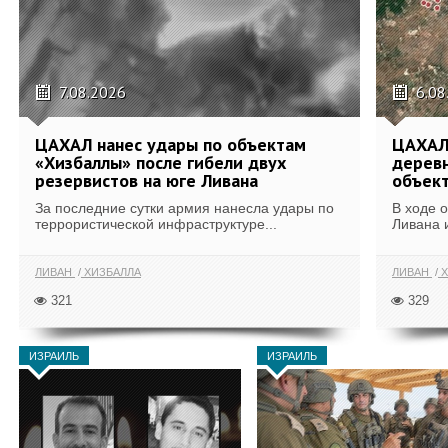
7.08.2026
6.08
ЦАХАЛ нанес удары по объектам
ЦАХАЛ:
«Хизбаллы» после гибели двух
деревн
резервистов на юге Ливана
объек
За последние сутки армия нанесла удары по
В ходе 
террористической инфраструктуре...
Ливана 
ЛИВАН
ХИЗБАЛЛА
ЛИВАН
Х
321
329
ИЗРАИЛЬ
ИЗРАИЛЬ