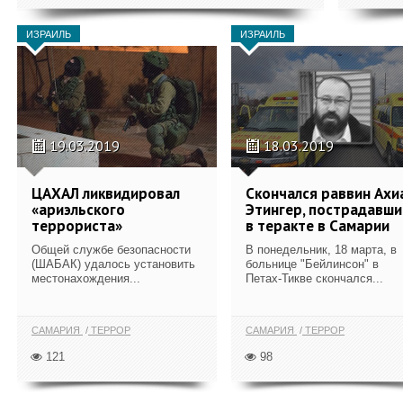
ИЗРАИЛЬ
ИЗРАИЛЬ
19.03.2019
18.03.2019
ЦАХАЛ ликвидировал
Скончался раввин Ахи
«ариэльского
Этингер, пострадавши
террориста»
в теракте в Самарии
Общей службе безопасности
В понедельник, 18 марта, в
(ШАБАК) удалось установить
больнице "Бейлинсон" в
местонахождения...
Петах-Тикве скончался...
САМАРИЯ
ТЕРРОР
САМАРИЯ
ТЕРРОР
121
98