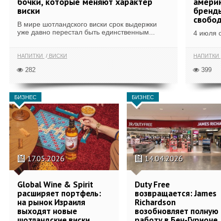
бочки, которые меняют характер
америк
виски
бренды
свобо
В мире шотландского виски срок выдержки
уже давно перестал быть единственным...
4 июля 
НАПИТКИ
ВИСКИ
НАПИТКИ
282
399
БИЗНЕС
БИЗНЕС
17.05.2026
14.04.2026
Global Wine & Spirit
Duty Free
расширяет портфель:
возвращается: James
на рынок Израиля
Richardson
выходят новые
возобновляет полную
шотландские виски
работу в Бен-Гурионе