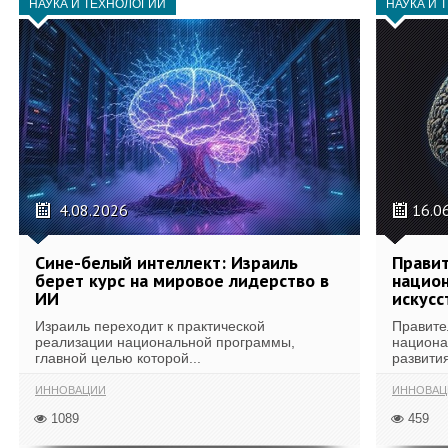
НАУКА И ТЕХНОЛОГИИ
НАУКА И 
4.08.2026
16.0
Сине-белый интеллект: Израиль
Правит
берет курс на мировое лидерство в
национ
ИИ
искусс
Израиль переходит к практической
Правите
реализации национальной программы,
национа
главной целью которой...
развития
ИННОВАЦИИ
ИННОВАЦ
1089
459