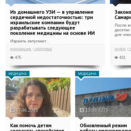
Из домашнего УЗИ — в управление
Законо
сердечной недостаточностью: три
Самари
израильские компании будут
После м
разрабатывать следующее
десятки
поколение медицины на основе ИИ
для член
Израиль запускает...
ИННОВАЦИИ
ЗДОРОВЬЕ
ИУДЕЯ
С
475
431
МЕДИЦИНА
МЕДИЦИНА
17.06.2025
15.06.2025
Как помочь детям
Обновленный режим
сохранять спокойствие
работы медучрежден