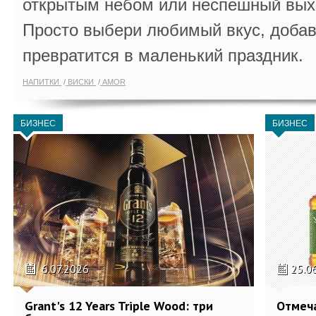
открытым небом или неспешный выхо
Просто выбери любимый вкус, добав
превратится в маленький праздник.
НАПИТКИ
ВИСКИ
AMOR
БИЗНЕС
БИЗНЕС
6.07.2026
25.0
Grant's 12 Years Triple Wood: три
Отмеч