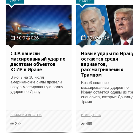
В МИРЕ
В МИРЕ
30.07.2026
29.07.2026
США нанесли
Новые удары по Иран
массированный удар по
остаются среди
десяткам объектов
вариантов,
КСИР в Иране
рассматриваемых
Трампом
В ночь на 30 июля
американские силы провели
Возобновление
новую массированную волну
массированных ударов по
ударов по Ирану.
Ирану остается одним из тр
сценариев, которые Дональ
Трамп...
БЛИЖНИЙ ВОСТОК
ИРАН
США
272
469