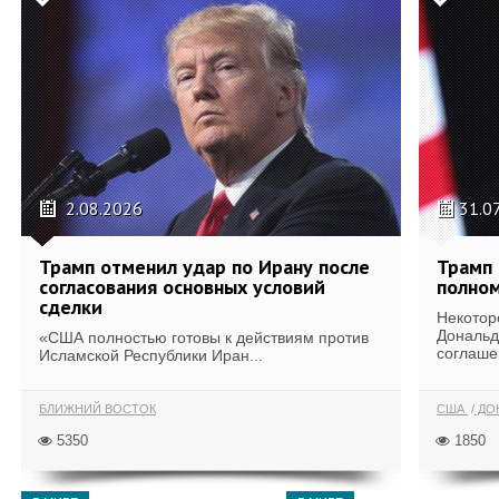
2.08.2026
31.0
Трамп отменил удар по Ирану после
Трамп 
согласования основных условий
полном
сделки
Некотор
Дональд
«США полностью готовы к действиям против
соглаше
Исламской Республики Иран...
БЛИЖНИЙ ВОСТОК
США
ДОН
5350
1850