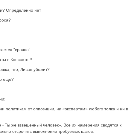
и? Определенно нет.
роса?
вается "срочно".
ты в Кнессете!!!
пешка, что, Ливан убежит?
то еще?
ии:
ни политикам от оппозиции, ни «экспертам» любого толка и ни в
а «Ты же взвешенный человек». Все их намерения сводятся к
мально отсрочить выполнение требуемых шагов.