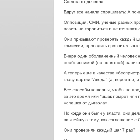
Спешка от дьявола...
Вдруг все начали спрашивать: А поч
Оппозиция, СМИ, ученые разных пр
власть не торопиться и не втягиват
Они призывают проверять каждый шаг
комиссии, проводить сравнительные
Вчера один оболваненный человек на
необъяснимой (но понятной) панико
А теперь еще в качестве «бесприст
главу партии "Авода" (а, вероятно, и
Все способы кошерны, чтобы не прод
за это время или "ишак помрет или
«спешка от дьявола».
Но когда они были у власти, они дел
важнейшую тему, как соглашение с 
Они проверили каждый шаг 7 раз?