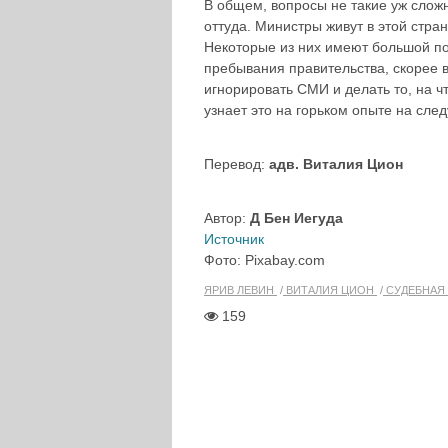
В общем, вопросы не такие уж сложн
оттуда. Министры живут в этой стра
Некоторые из них имеют большой по
пребывания правительства, скорее в
игнорировать СМИ и делать то, на ч
узнает это на горьком опыте на сле
Перевод:
адв. Виталия Цион
Автор:
Д Бен Иегуда
Источник
Фото: Pixabay.com
ЯРИВ ЛЕВИН
ВИТАЛИЯ ЦИОН
СУДЕБНАЯ
159