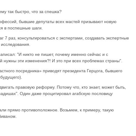
ему так быстро, что за спешка?
офессий, бывшие депутаты всех мастей призывают новую
ься в поспешные шаги.
 7 раз, консультироваться с экспертами, создавать экспертные
 исследования.
писал: "И никто не пишет, почему именно сейчас и с
й нужны эти изменения?! И это при всех проблемах страны".
растного посредника» приводят президента Герцога, бывшего
 будущего).
вигать правовую реформу. Потому что, кто знает, может быть,
 падишах". Один даже процитировал аrабскую пословицу
али прямо противоположное. Возьмем, к примеру, такую ​​
Ливаном.