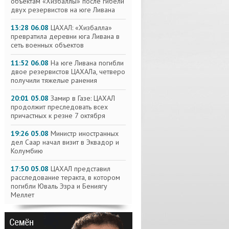
объектам «Хизбаллы» после гибели
двух резервистов на юге Ливана
13:28 06.08
ЦАХАЛ: «Хизбалла»
превратила деревни юга Ливана в
сеть военных объектов
11:52 06.08
На юге Ливана погибли
двое резервистов ЦАХАЛа, четверо
получили тяжелые ранения
20:01 05.08
Замир в Газе: ЦАХАЛ
продолжит преследовать всех
причастных к резне 7 октября
19:26 05.08
Министр иностранных
дел Саар начал визит в Эквадор и
Колумбию
17:50 05.08
ЦАХАЛ представил
расследование теракта, в котором
погибли Юваль Эзра и Бениягу
Меллет