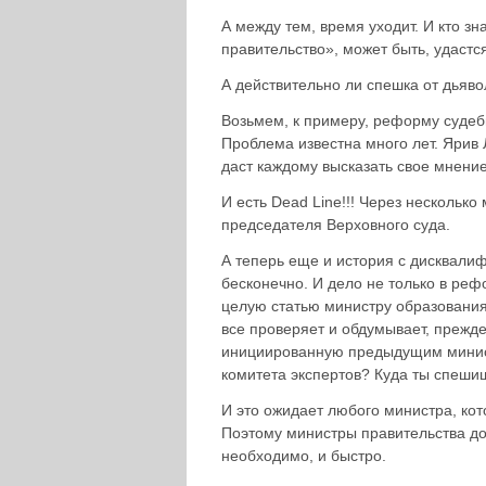
А между тем, время уходит. И кто зн
правительство», может быть, удастс
А действительно ли спешка от дьяв
Возьмем, к примеру, реформу судеб
Проблема известна много лет. Ярив Л
даст каждому высказать свое мнение
И есть Dead Line!!! Через нескольк
председателя Верховного суда.
А теперь еще и история с дисквали
бесконечно. И дело не только в рефо
целую статью министру образования
все проверяет и обдумывает, прежде
инициированную предыдущим минист
комитета экспертов? Куда ты спеши
И это ожидает любого министра, кот
Поэтому министры правительства до
необходимо, и быстро.