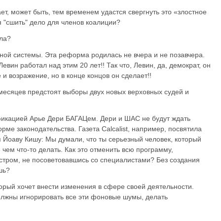
ает, может быть, тем временем удастся свергнуть это «злостное
я "сшить" дело для членов коалиции?
ола?
ной системы. Эта реформа родилась не вчера и не позавчера.
евин работал над этим 20 лет!! Так что, Левин, да, демократ, он
 и возражение, но в конце концов он сделает!!
о месяцев предстоят выборы двух новых верховных судей и
фикацией Арье Дери БАГАЦем. Дери и ШАС не будут ждать
рме законодательства. Газета Calcalist, например, посвятила
 Йоаву Кишу: Мы думали, что ты серьезный человек, который
 чем что-то делать. Как это отменить всю программу,
ром, не посоветовавшись со специалистами? Без создания
шь?
орый хочет внести изменения в сфере своей деятельности.
лжны игнорировать все эти фоновые шумы, делать