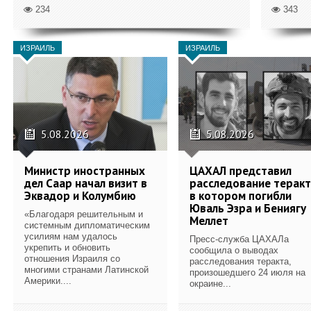
234
343
ИЗРАИЛЬ
ИЗРАИЛЬ
5.08.2026
5.08.2026
Министр иностранных
ЦАХАЛ представил
дел Саар начал визит в
расследование теракт
Эквадор и Колумбию
в котором погибли
Юваль Эзра и Бениягу
«Благодаря решительным и
Меллет
системным дипломатическим
усилиям нам удалось
Пресс-служба ЦАХАЛа
укрепить и обновить
сообщила о выводах
отношения Израиля со
расследования теракта,
многими странами Латинской
произошедшего 24 июля на
Америки....
окраине...