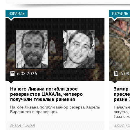
ИЗРАИЛЬ
ИЗРАИЛЬ
6.08.2026
5.08
На юге Ливана погибли двое
Замир 
резервистов ЦАХАЛа, четверо
пресле
получили тяжелые ранения
резне 
На юге Ливана погибли майор резерва Харель
Начальн
Биреншток и прапорщик...
августа,
Газа с к
ЛИВАН
ЦАХАЛ
ЦАХАЛ
С