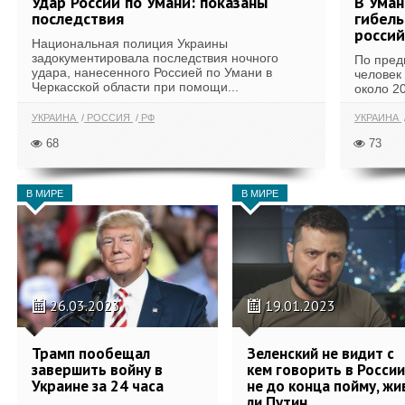
Удар России по Умани: показаны
В Уман
последствия
гибель
россий
Национальная полиция Украины
задокументировала последствия ночного
По пред
удара, нанесенного Россией по Умани в
человек 
Черкасской области при помощи...
около 20
УКРАИНА
РОССИЯ
РФ
УКРАИНА
68
73
В МИРЕ
В МИРЕ
26.03.2023
19.01.2023
Трамп пообещал
Зеленский не видит с
завершить войну в
кем говорить в России
Украине за 24 часа
не до конца пойму, жи
ли Путин