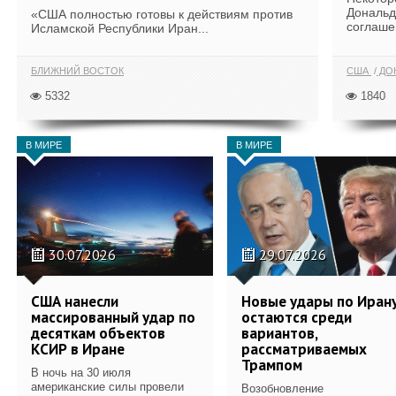
Дональд
«США полностью готовы к действиям против
соглаше
Исламской Республики Иран...
БЛИЖНИЙ ВОСТОК
США
ДОН
5332
1840
В МИРЕ
В МИРЕ
30.07.2026
29.07.2026
США нанесли
Новые удары по Иран
массированный удар по
остаются среди
десяткам объектов
вариантов,
КСИР в Иране
рассматриваемых
Трампом
В ночь на 30 июля
американские силы провели
Возобновление