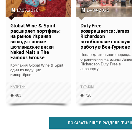
17.05.2026
14.04.2026
Global Wine & Spirit
Duty Free
расширяет портфель:
возвращается: James
на рынок Израиля
Richardson
выходят новые
возобновляет полную
шотландские виски
работу в Бен-Гурионе
Naked Malt и The
После длительного периода
Famous Grouse
ограничений магазины Jame
Richardson Duty Free в
Компания Global Wine & Spirit,
аэропорту...
один из ведущих
импортёров...
НАПИТКИ
ТУРИЗМ
483
728
ПОКАЗАТЬ ЕЩЁ В РАЗДЕЛЕ "БИЗН