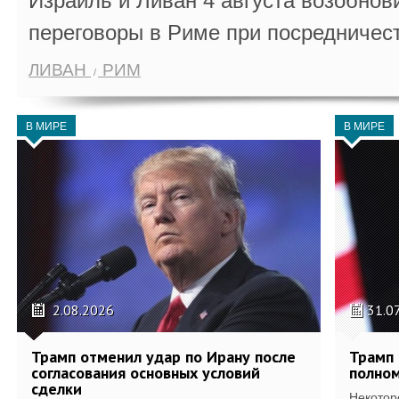
Израиль и Ливан 4 августа возобно
переговоры в Риме при посредничес
ЛИВАН
РИМ
В МИРЕ
В МИРЕ
2.08.2026
31.0
Трамп отменил удар по Ирану после
Трамп 
согласования основных условий
полном
сделки
Некотор