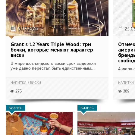
6.07.2026
25.0
Grant's 12 Years Triple Wood: три
Отмеч
бочки, которые меняют характер
америк
виски
бренды
свобо
В мире шотландского виски срок выдержки
уже давно перестал быть единственным...
4 июля 
НАПИТКИ
ВИСКИ
НАПИТКИ
275
389
БИЗНЕС
БИЗНЕС