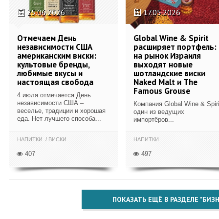
25.06.2026
17.05.2026
Отмечаем День
Global Wine & Spirit
независимости США
расширяет портфель:
американским виски:
на рынок Израиля
культовые бренды,
выходят новые
любимые вкусы и
шотландские виски
настоящая свобода
Naked Malt и The
Famous Grouse
4 июля отмечается День
независимости США –
Компания Global Wine & Spiri
веселье, традиции и хорошая
один из ведущих
еда. Нет лучшего способа...
импортёров...
НАПИТКИ
ВИСКИ
НАПИТКИ
407
497
ПОКАЗАТЬ ЕЩЁ В РАЗДЕЛЕ "БИЗН