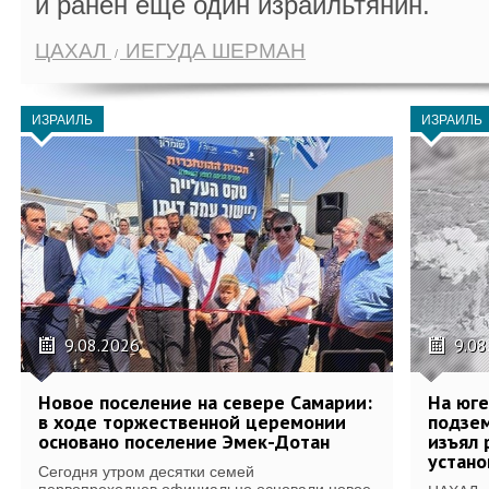
и ранен еще один израильтянин.
ЦАХАЛ
ИЕГУДА ШЕРМАН
ИЗРАИЛЬ
ИЗРАИЛЬ
9.08.2026
9.08
Новое поселение на севере Самарии:
На юг
в ходе торжественной церемонии
подзе
основано поселение Эмек-Дотан
изъял 
устан
Сегодня утром десятки семей