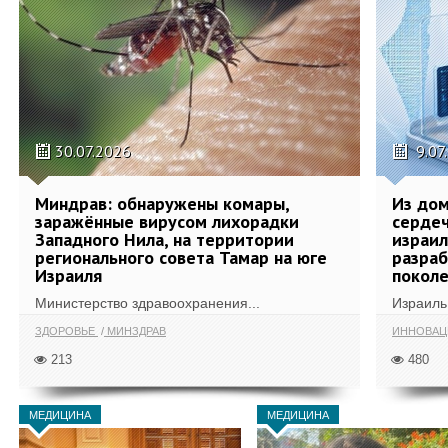
30.07.2026
9.07
Миндрав: обнаружены комары,
Из дом
заражённые вирусом лихорадки
сердеч
Западного Нила, на территории
израил
регионального совета Тамар на юге
разра
Израиля
поколе
Министерство здравоохранения...
Израиль 
ЗДОРОВЬЕ
МИНЗДРАВ
ИННОВА
213
480
МЕДИЦИНА
МЕДИЦИНА