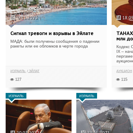
9.11.2023
18.0
Сигнал тревоги и взрывы в Эйлате
ТАНАХ 
млн до
МАДА: были получены сообщения о падении
ракеты или ее обломков в черте города
Кодекс 
IX – нач
пергаме
аукционе
ИЗРАИЛЬ
ЭЙЛАТ
АУКЦИОН
127
115
ИЗРАИЛЬ
ИЗРАИЛЬ
20.02.2022
22.11.2021