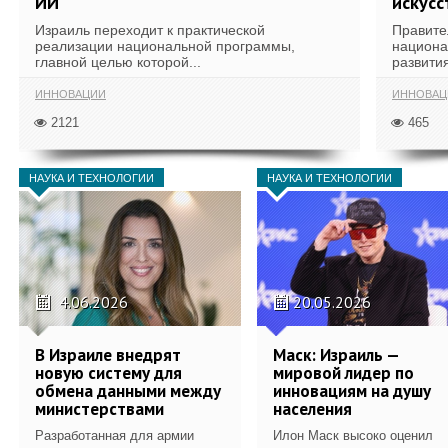
ИИ
искусс
Израиль переходит к практической
Правите
реализации национальной программы,
национа
главной целью которой...
развития
ИННОВАЦИИ
ИННОВАЦ
2121
465
НАУКА И ТЕХНОЛОГИИ
НАУКА И ТЕХНОЛОГИИ
4.06.2026
20.05.2026
В Израиле внедрят
Маск: Израиль —
новую систему для
мировой лидер по
обмена данными между
инновациям на душу
министерствами
населения
Разработанная для армии
Илон Маск высоко оценил