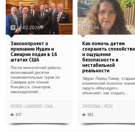
18.02.2026
17.06.2025
Законопроект о
Как помочь детям
признании Иудеи и
сохранять спокойств
Самарии подан в 16
и ощущение
штатах США
безопасности в
нестабильной
После многолетней работы,
реальности
включавшей десятки
ознакомительных туров по
Эфрат Перец-Томер, старши
Самарии для членов
клинический психолог южно
Конгресса, сенаторов,
округа «Меухедет»,
законодателей...
объясняет, как создать...
ИУДЕЯ
САМАРИЯ
США
ЗДОРОВЬЕ
ДЕТИ
437
381