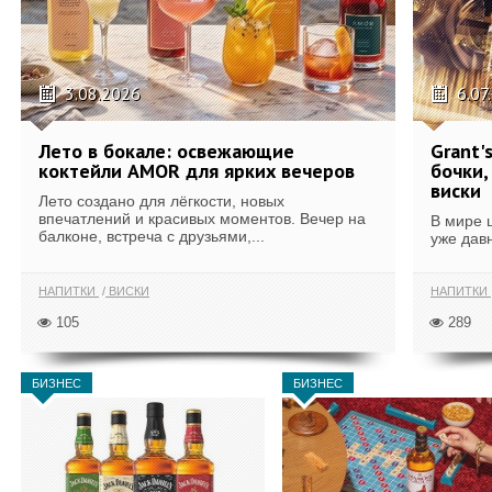
3.08.2026
6.07
Лето в бокале: освежающие
Grant'
коктейли AMOR для ярких вечеров
бочки,
виски
Лето создано для лёгкости, новых
впечатлений и красивых моментов. Вечер на
В мире 
балконе, встреча с друзьями,...
уже дав
НАПИТКИ
ВИСКИ
НАПИТКИ
105
289
БИЗНЕС
БИЗНЕС