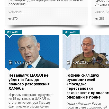
первопроходцев официально основали новое
ЦАХАЛ с
поселение...
Ливана 
САМАРИЯ
ЛИВАН
Х
270
285
ИЗРАИЛЬ
ИЗРАИЛЬ
9.08.2026
7.08.2026
Нетаниягу: ЦАХАЛ не
Гофман снял двух
уйдет из Газы до
руководителей
полного разоружения
«Мосада»:
ХАМАСа
перестановки
связывают с провало
Израиль отвергает «документ
операции в Иране
из 15 пунктов», а ЦАХАЛ не
отступит из сектора Газа до
Глава «Мосада» Роман
фактического разоружения
Гофман снял с должностей