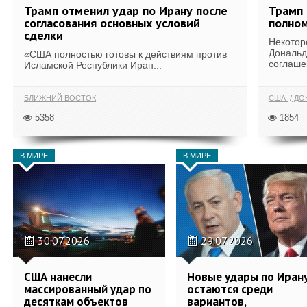
Трамп отменил удар по Ирану после
Трамп 
согласования основных условий
полном
сделки
Некотор
Дональд
«США полностью готовы к действиям против
соглаше
Исламской Республики Иран...
БЛИЖНИЙ ВОСТОК
США
ДОН
5358
1854
В МИРЕ
В МИРЕ
30.07.2026
29.07.2026
США нанесли
Новые удары по Иран
массированный удар по
остаются среди
десяткам объектов
вариантов,