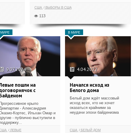
США
ВЫБОРЫ В США
113
 МИРЕ
В МИРЕ
9.07.2024
4.04.2022
Левые пошли на
Начался исход из
договорнячок с
Белого дома
Байденом
Белый дом ждёт массовый
исход всех, кто не хочет
Прогрессивное крыло
оказаться крайними за
Демпартии - Александрия
неудачи эпохи байденизма
Оказио-Кортес, Ильхан Омар и
другие - публично выступили в
поддержку...
США
ЛЕВЫЕ
США
БЕЛЫЙ ДОМ