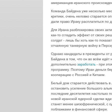
американцев иранского происхожде
Команда Байдена уже несколько мес
критики, очень неловко старается о
дали право Ираку расплатиться по д
Для Ирана разблокировка своих акт
как-то сгладить эффект от своих р
солдат - лишь бы хоть как-то показ
отчаянную танкерную войну в Перси
Однако кандидаты в президенты от 
Байдена в том, что он во всём идёт
дополнительно
заработать
- при это
программу. Поэтому Иран деньги бе
кооперацию с Россией и Китаем.
Белый дом старается действовать в л
остановить усиление большого альян
последние десятилетия настолько по
новой иранской ядерной сделки ждат
станет менее шизофренической, с 
поблажками в финансовой сфере.