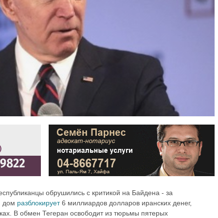
еспубликанцы обрушились с критикой на Байдена - за
й дом
разблокирует
6 миллиардов долларов иранских денег,
ах. В обмен Тегеран освободит из тюрьмы пятерых