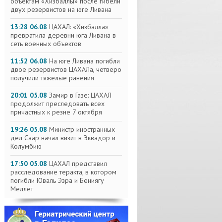
объектам «Хизбаллы» после гибели
двух резервистов на юге Ливана
13:28 06.08
ЦАХАЛ: «Хизбалла»
превратила деревни юга Ливана в
сеть военных объектов
11:52 06.08
На юге Ливана погибли
двое резервистов ЦАХАЛа, четверо
получили тяжелые ранения
20:01 05.08
Замир в Газе: ЦАХАЛ
продолжит преследовать всех
причастных к резне 7 октября
19:26 05.08
Министр иностранных
дел Саар начал визит в Эквадор и
Колумбию
17:50 05.08
ЦАХАЛ представил
расследование теракта, в котором
погибли Юваль Эзра и Бениягу
Меллет