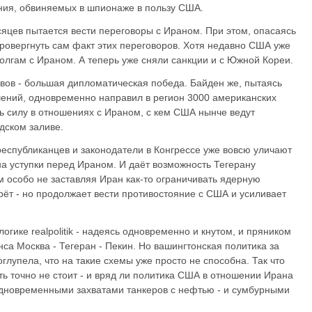
ния, обвиняемых в шпионаже в пользу США.
яцев пытается вести переговоры с Ираном. При этом, опасаясь
провергнуть сам факт этих переговоров. Хотя недавно США уже
олгам с Ираном. А теперь уже сняли санкции и с Южной Кореи.
ивов - большая дипломатическая победа. Байден же, пытаясь
ешений, одновременно направил в регион 3000 американских
ать силу в отношениях с Ираном, с кем США нынче ведут
дском заливе.
республиканцев и законодатели в Конгрессе уже вовсю уличают
 на уступки перед Ираном. И даёт возможность Тегерану
м особо не заставляя Иран как-то ограничивать ядерную
рёт - но продолжает вести противостояние с США и усиливает
огике realpolitik - надеясь одновременно и кнутом, и пряником
са Москва - Тегеран - Пекин. Но вашингтонская политика за
глупела, что на такие схемы уже просто не способна. Так что
ь точно не стоит - и вряд ли политика США в отношении Ирана
одновременными захватами танкеров с нефтью - и сумбурными