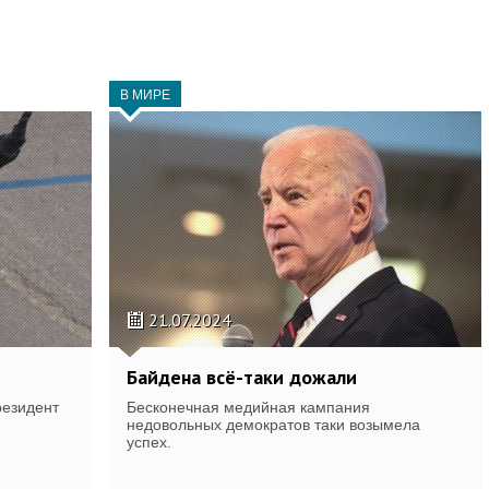
В МИРЕ
21.07.2024
Байдена всё-таки дожали
резидент
Бесконечная медийная кампания
,
недовольных демократов таки возымела
успех.