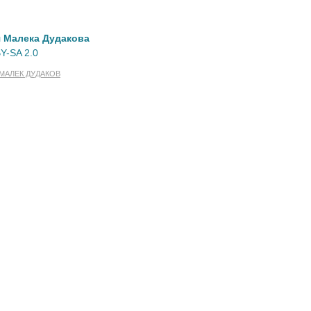
л
Малека Дудакова
Y-SA 2.0
МАЛЕК ДУДАКОВ