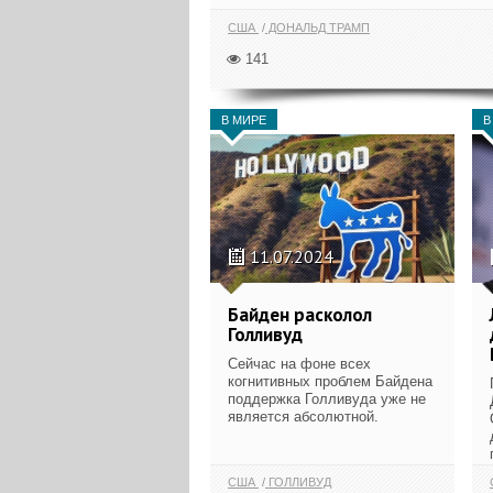
США
ДОНАЛЬД ТРАМП
141
В МИРЕ
В
11.07.2024
Байден расколол
Голливуд
Сейчас на фоне всех
когнитивных проблем Байдена
поддержка Голливуда уже не
является абсолютной.
США
ГОЛЛИВУД