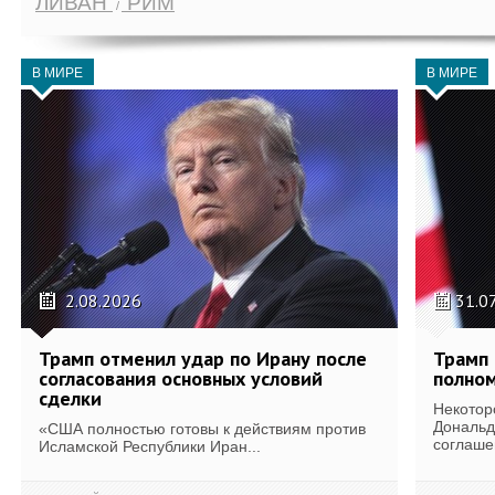
ЛИВАН
РИМ
В МИРЕ
В МИРЕ
2.08.2026
31.0
Трамп отменил удар по Ирану после
Трамп 
согласования основных условий
полном
сделки
Некотор
Дональд
«США полностью готовы к действиям против
соглаше
Исламской Республики Иран...