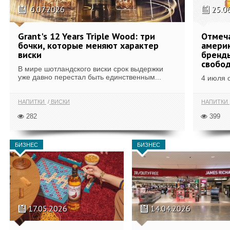
6.07.2026
25.0
Grant's 12 Years Triple Wood: три
Отмеч
бочки, которые меняют характер
америк
виски
бренды
свобо
В мире шотландского виски срок выдержки
уже давно перестал быть единственным...
4 июля 
НАПИТКИ
ВИСКИ
НАПИТКИ
282
399
БИЗНЕС
БИЗНЕС
17.05.2026
14.04.2026