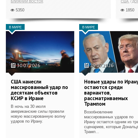
БЛИЖНИЙ ВОСТОК
США
ДОН
5350
1850
В МИРЕ
В МИРЕ
30.07.2026
29.07.2026
США нанесли
Новые удары по Иран
массированный удар по
остаются среди
десяткам объектов
вариантов,
КСИР в Иране
рассматриваемых
Трампом
В ночь на 30 июля
американские силы провели
Возобновление
новую массированную волну
массированных ударов по
ударов по Ирану.
Ирану остается одним из тр
сценариев, которые Дональ
Трамп...