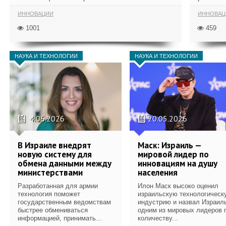
ИННОВАЦИИ
ИННОВАЦ
1001
459
НАУКА И ТЕХНОЛОГИИ
НАУКА И ТЕХНОЛОГИИ
4.06.2026
20.05.2026
В Израиле внедрят
Маск: Израиль —
новую систему для
мировой лидер по
обмена данными между
инновациям на душу
министерствами
населения
Разработанная для армии
Илон Маск высоко оценил
технология поможет
израильскую технологическ
государственным ведомствам
индустрию и назвал Израил
быстрее обмениваться
одним из мировых лидеров 
информацией, принимать...
количеству...