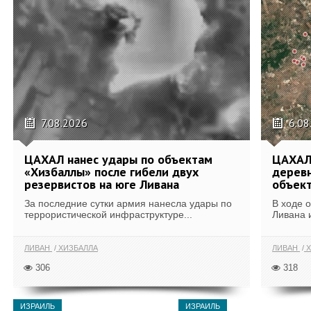
7.08.2026
6.08
ЦАХАЛ нанес удары по объектам
ЦАХАЛ:
«Хизбаллы» после гибели двух
деревн
резервистов на юге Ливана
объек
За последние сутки армия нанесла удары по
В ходе 
террористической инфраструктуре...
Ливана 
ЛИВАН
ХИЗБАЛЛА
ЛИВАН
Х
306
318
ИЗРАИЛЬ
ИЗРАИЛЬ