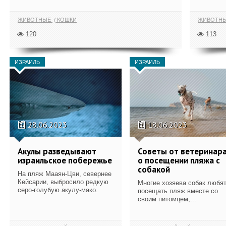
ЖИВОТНЫЕ
КОШКИ
ЖИВОТН
120
113
ИЗРАИЛЬ
ИЗРАИЛЬ
28.06.2023
18.06.2023
Акулы разведывают
Советы от ветеринар
израильское побережье
о посещении пляжа с
собакой
На пляж Мааян-Цви, севернее
Кейсарии, выбросило редкую
Многие хозяева собак любя
серо-голубую акулу-мако.
посещать пляж вместе со
своим питомцем,...