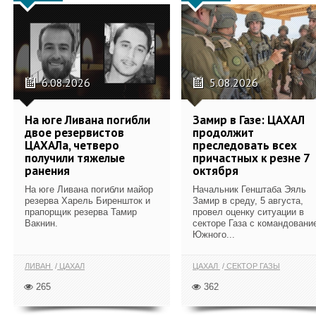
6.08.2026
5.08.2026
На юге Ливана погибли
Замир в Газе: ЦАХАЛ
двое резервистов
продолжит
ЦАХАЛа, четверо
преследовать всех
получили тяжелые
причастных к резне 7
ранения
октября
На юге Ливана погибли майор
Начальник Генштаба Эяль
резерва Харель Биреншток и
Замир в среду, 5 августа,
прапорщик резерва Тамир
провел оценку ситуации в
Вакнин.
секторе Газа с командовани
Южного...
ЛИВАН
ЦАХАЛ
ЦАХАЛ
СЕКТОР ГАЗЫ
265
362