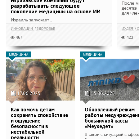
израильские компании будут
После м
разрабатывать следующее
десятки
поколение медицины на основе ИИ
для член
Израиль запускает...
ИННОВАЦИИ
ЗДОРОВЬЕ
ИУДЕЯ
С
467
423
МЕДИЦИНА
МЕДИЦИНА
17.06.2025
15.06.2025
Как помочь детям
Обновленный режим
сохранять спокойствие
работы медучрежден
и ощущение
больничной кассы
безопасности в
«Меухедет»
нестабильной
В связи с ситуацией в сфер
реальности