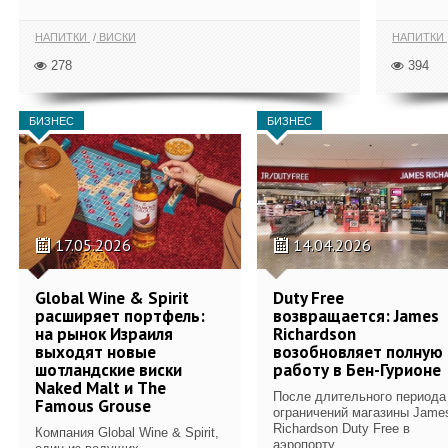
НАПИТКИ
ВИСКИ
НАПИТКИ
278
394
БИЗНЕС
БИЗНЕС
17.05.2026
14.04.2026
Global Wine & Spirit
Duty Free
расширяет портфель:
возвращается: James
на рынок Израиля
Richardson
выходят новые
возобновляет полную
шотландские виски
работу в Бен-Гурионе
Naked Malt и The
После длительного периода
Famous Grouse
ограничений магазины Jame
Richardson Duty Free в
Компания Global Wine & Spirit,
аэропорту...