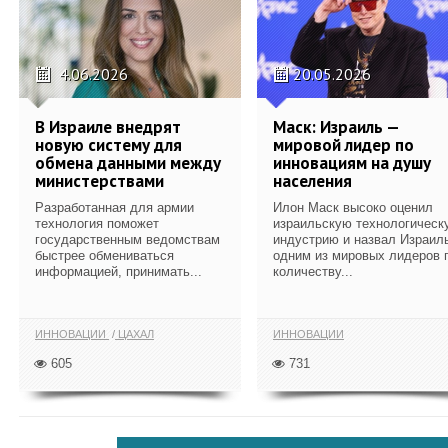
4.06.2026
20.05.2026
В Израиле внедрят
Маск: Израиль —
новую систему для
мировой лидер по
обмена данными между
инновациям на душу
министерствами
населения
Разработанная для армии
Илон Маск высоко оценил
технология поможет
израильскую технологическ
государственным ведомствам
индустрию и назвал Израил
быстрее обмениваться
одним из мировых лидеров 
информацией, принимать...
количеству...
ИННОВАЦИИ
ЦАХАЛ
ИННОВАЦИИ
605
731