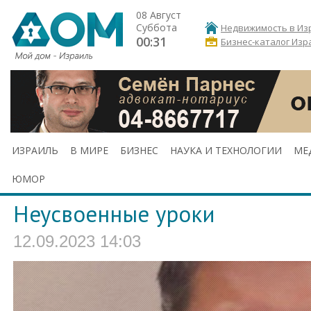
08 Август
Суббота
Недвижимость в Из
00:31
Бизнес-каталог Изр
ИЗРАИЛЬ
В МИРЕ
БИЗНЕС
НАУКА И ТЕХНОЛОГИИ
МЕ
ЮМОР
Неусвоенные уроки
12.09.2023 14:03