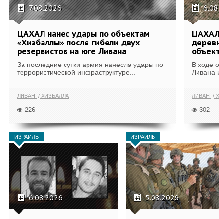
7.08.2026
6.08
ЦАХАЛ нанес удары по объектам
ЦАХАЛ:
«Хизбаллы» после гибели двух
деревн
резервистов на юге Ливана
объек
За последние сутки армия нанесла удары по
В ходе 
террористической инфраструктуре...
Ливана 
ЛИВАН
ХИЗБАЛЛА
ЛИВАН
Х
226
302
ИЗРАИЛЬ
ИЗРАИЛЬ
6.08.2026
5.08.2026