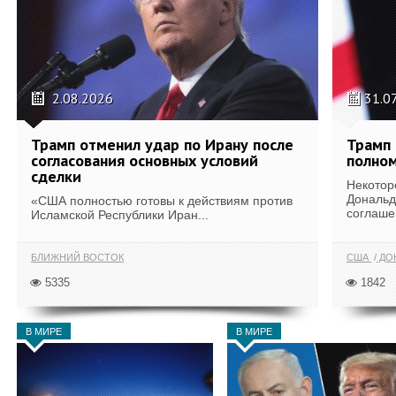
2.08.2026
31.0
Трамп отменил удар по Ирану после
Трамп 
согласования основных условий
полном
сделки
Некотор
Дональд
«США полностью готовы к действиям против
соглаше
Исламской Республики Иран...
БЛИЖНИЙ ВОСТОК
США
ДОН
5335
1842
В МИРЕ
В МИРЕ