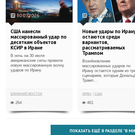
30.07.2026
29.07.2026
США нанесли
Новые удары по Иран
массированный удар по
остаются среди
десяткам объектов
вариантов,
КСИР в Иране
рассматриваемых
Трампом
В ночь на 30 июля
американские силы провели
Возобновление
новую массированную волну
массированных ударов по
ударов по Ирану.
Ирану остается одним из тр
сценариев, которые Дональ
Трамп...
БЛИЖНИЙ ВОСТОК
ИРАН
США
264
461
ПОКАЗАТЬ ЕЩЁ В РАЗДЕЛЕ "В МИ