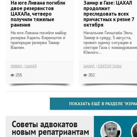
На юге Ливана погибли
Замир в Газе: ЦАХАЛ
двое резервистов
продолжит
ЦАХАЛа, четверо
преследовать всех
получили тяжелые
причастных к резне 7
ранения
октября
На юге Ливана погибли майор
Начальник Генштаба Эяль
резерва Харель Биреншток и
Замир в среду, 5 августа,
прапорщик резерва Тамир
провел оценку ситуации в
Вакнин.
секторе Газа с командовани
Южного...
ЛИВАН
ЦАХАЛ
ЦАХАЛ
СЕКТОР ГАЗЫ
255
352
ПОКАЗАТЬ ЕЩЁ В РАЗДЕЛЕ "ИЗРА