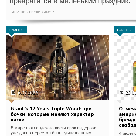
превратится в маленький праздник.
НАПИТКИ
ВИСКИ
AMOR
БИЗНЕС
БИЗНЕС
6.07.2026
25.0
Grant's 12 Years Triple Wood: три
Отмеч
бочки, которые меняют характер
америк
виски
бренды
свобо
В мире шотландского виски срок выдержки
уже давно перестал быть единственным...
4 июля 